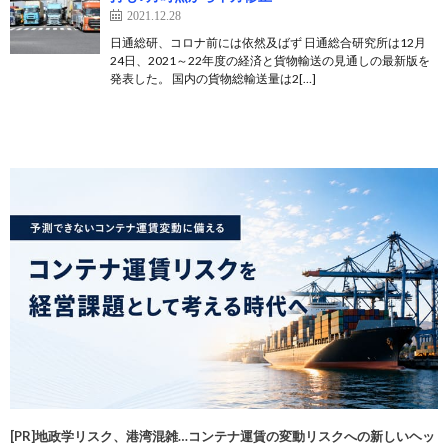
2021.12.28
日通総研、コロナ前には依然及ばず 日通総合研究所は12月
24日、2021～22年度の経済と貨物輸送の見通しの最新版を
発表した。 国内の貨物総輸送量は2[…]
[PR]地政学リスク、港湾混雑…コンテナ運賃の変動リスクへの新しいヘッ