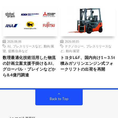
2026.08.06
2026.08.05
AI
,
プレスリリースなど
,
動向/展
テクノロジー
,
プレスリリースな
望
,
提携/合弁など
ど
,
動向/展望
数理最適化技術活用した物流
トヨタL&F、国内向け1～3.5t
の計画立案支援手掛けるJIJ、
積みガソリンエンジン式フォ
グローバル・ブレインなどか
ークリフトの出荷を再開
ら8.4億円調達
Back to Top