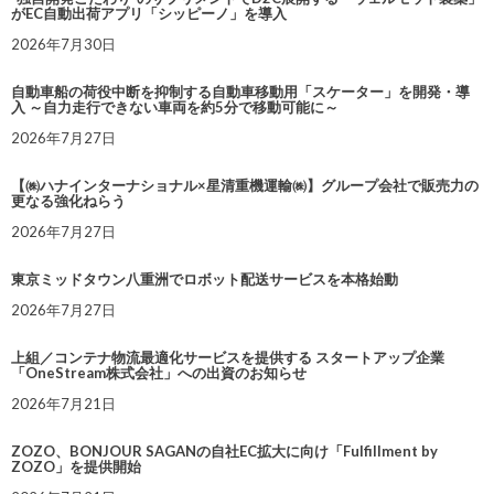
がEC自動出荷アプリ「シッピーノ」を導入
2026年7月30日
自動車船の荷役中断を抑制する自動車移動用「スケーター」を開発・導
入 ～自力走行できない車両を約5分で移動可能に～
2026年7月27日
【㈱ハナインターナショナル×星清重機運輸㈱】グループ会社で販売力の
更なる強化ねらう
2026年7月27日
東京ミッドタウン八重洲でロボット配送サービスを本格始動
2026年7月27日
上組／コンテナ物流最適化サービスを提供する スタートアップ企業
「OneStream株式会社」への出資のお知らせ
2026年7月21日
ZOZO、BONJOUR SAGANの自社EC拡大に向け「Fulfillment by
ZOZO」を提供開始