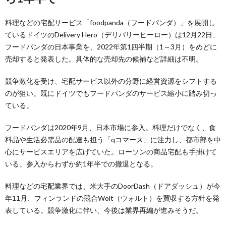
料理などの宅配サービス「foodpanda（フードパンダ）」を展開し
ているドイツのDelivery Hero（デリバリーヒーロー）は12月22日、
フードパンダの日本事業を、2022年第1四半期（1～3月）をめどに
売却すると発表した。具体的な売却先の候補など詳細は不明。
競争激化を受け、宅配サービス以外の分野に経営資源をシフトする
のが狙い。既にドイツでもフードパンダのサービス縮小に踏み切っ
ている。
フードパンダは2020年9月、日本市場に参入。料理だけでなく、食
料品や生活必需品の配達も担う「qコマース」に注力し、都市部を中
心にサービスエリアを広げていた。ローソンの商品宅配も手掛けて
いる。参入からわずか約1年半での撤退となる。
料理などの宅配業界では、米大手のDoorDash（ドアダッシュ）が今
年11月、フィンランドの競合Wolt（ウォルト）を買収する方針を発
表している。競争激化に伴い、今後は業界再編が進みそうだ。