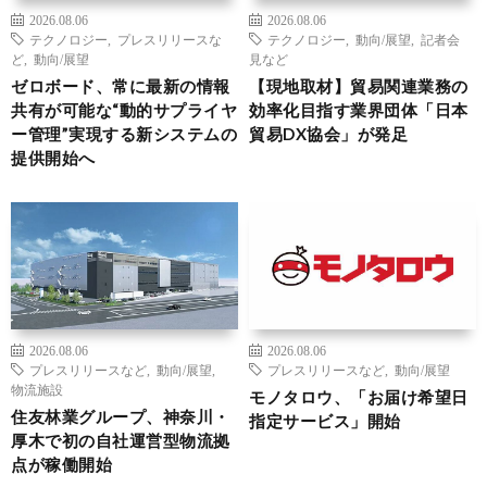
2026.08.06
2026.08.06
テクノロジー
,
プレスリリースな
テクノロジー
,
動向/展望
,
記者会
ど
,
動向/展望
見など
ゼロボード、常に最新の情報
【現地取材】貿易関連業務の
共有が可能な“動的サプライヤ
効率化目指す業界団体「日本
ー管理”実現する新システムの
貿易DX協会」が発足
提供開始へ
2026.08.06
2026.08.06
プレスリリースなど
,
動向/展望
,
プレスリリースなど
,
動向/展望
物流施設
モノタロウ、「お届け希望日
住友林業グループ、神奈川・
指定サービス」開始
厚木で初の自社運営型物流拠
点が稼働開始