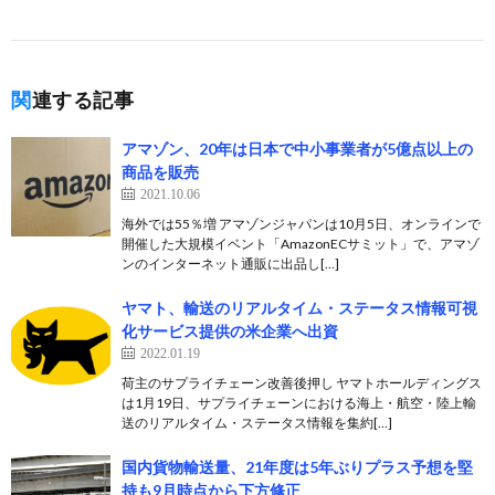
関連する記事
アマゾン、20年は日本で中小事業者が5億点以上の
商品を販売
2021.10.06
海外では55％増 アマゾンジャパンは10月5日、オンラインで
開催した大規模イベント「AmazonECサミット」で、アマゾ
ンのインターネット通販に出品し[…]
ヤマト、輸送のリアルタイム・ステータス情報可視
化サービス提供の米企業へ出資
2022.01.19
荷主のサプライチェーン改善後押し ヤマトホールディングス
は1月19日、サプライチェーンにおける海上・航空・陸上輸
送のリアルタイム・ステータス情報を集約[…]
国内貨物輸送量、21年度は5年ぶりプラス予想を堅
持も9月時点から下方修正