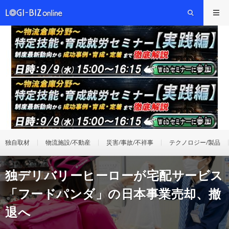
独自取材
物流施設/不動産
災害/事故/不祥事
テクノロジー/製品
独デリバリーヒーローが宅配サービス
「フードパンダ」の日本事業売却、撤
退へ