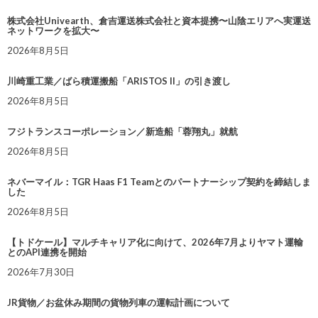
株式会社Univearth、倉吉運送株式会社と資本提携〜山陰エリアへ実運送
ネットワークを拡大〜
2026年8月5日
川崎重工業／ばら積運搬船「ARISTOS II」の引き渡し
2026年8月5日
フジトランスコーポレーション／新造船「蓉翔丸」就航
2026年8月5日
ネバーマイル：TGR Haas F1 Teamとのパートナーシップ契約を締結しま
した
2026年8月5日
【トドケール】マルチキャリア化に向けて、2026年7月よりヤマト運輸
とのAPI連携を開始
2026年7月30日
JR貨物／お盆休み期間の貨物列車の運転計画について