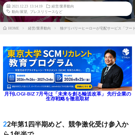
2021.12.23 13:14:19
経営/業界動向
動向/展望
,
プレスリリースなど
経営/業界動向
独デリバリーヒーローが宅配サービス「フー
HOME
月刊LOGI-BIZ 7月号は「未来を創る輸送改革」 先行企業の
生存戦略を徹底取材
22年第1四半期めど、競争激化受け参入か
ら1年半で