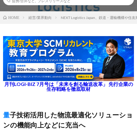
提携/合弁など
,
プレスリリースなど
経営/業界動向
NEXT Logistics Japan、鉄道・運輸機
HOME
月刊LOGI-BIZ 7月号は「未来を創る輸送改革」 先行企業の
生存戦略を徹底取材
量子技術活用した物流最適化ソリューショ
ンの機能向上などに充当へ