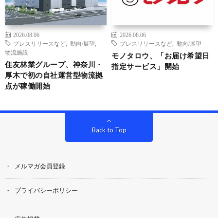
2026.08.06
2026.08.06
プレスリリースなど
,
動向/展望
,
プレスリリースなど
,
動向/展望
物流施設
モノタロウ、「お届け希望日
住友林業グループ、神奈川・
指定サービス」開始
厚木で初の自社運営型物流拠
点が稼働開始
Back to Top
メルマガ会員登録
プライバシーポリシー