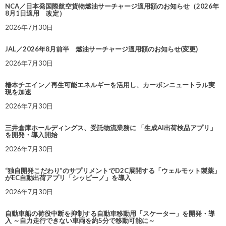
NCA／日本発国際航空貨物燃油サーチャージ適用額のお知らせ（2026年
8月1日適用 改定）
2026年7月30日
JAL／2026年8月前半 燃油サーチャージ適用額のお知らせ(変更)
2026年7月30日
椿本チエイン／再生可能エネルギーを活用し、カーボンニュートラル実
現を加速
2026年7月30日
三井倉庫ホールディングス、受託物流業務に 「生成AI出荷検品アプリ」
を開発・導入開始
2026年7月30日
“独自開発こだわり”のサプリメントでD2C展開する「ウェルモット製薬」
がEC自動出荷アプリ「シッピーノ」を導入
2026年7月30日
自動車船の荷役中断を抑制する自動車移動用「スケーター」を開発・導
入 ～自力走行できない車両を約5分で移動可能に～