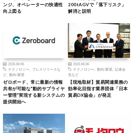
ンジ、オペレーターの快適性
200tAGVで「落下リスク」
向上図る
解消と説明
2026.08.06
2026.08.06
テクノロジー
,
プレスリリースな
テクノロジー
,
動向/展望
,
記者会
ど
,
動向/展望
見など
ゼロボード、常に最新の情報
【現地取材】貿易関連業務の
共有が可能な“動的サプライヤ
効率化目指す業界団体「日本
ー管理”実現する新システムの
貿易DX協会」が発足
提供開始へ