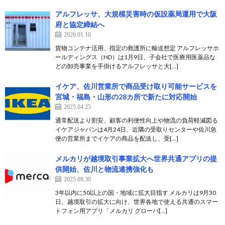
アルフレッサ、大規模災害時の仮設薬局運用で大阪
府と協定締結へ
2026.01.10
貨物コンテナ活用、指定の救護所に輸送想定 アルフレッサホ
ールディングス（HD）は1月9日、子会社で医療用医薬品な
どの卸売事業を手掛けるアルフレッサと大[…]
イケア、佐川営業所で商品受け取り可能サービスを
宮城・福島・山形の28カ所で新たに対応開始
2025.04.25
通常配送より割安、顧客の利便性向上や物流の負荷軽減図る
イケアジャパンは4月24日、近隣の受取りセンターや佐川急
便の営業所までイケアの商品を配送し、受[…]
メルカリが越境取引事業拡大へ世界共通アプリの提
供開始、佐川と物流連携強化も
2025.09.30
3年以内に50以上の国・地域に拡大目指す メルカリは9月30
日、越境取引の拡大に向け、世界各地で使える共通のスマー
トフォン用アプリ「メルカリ グローバ[…]