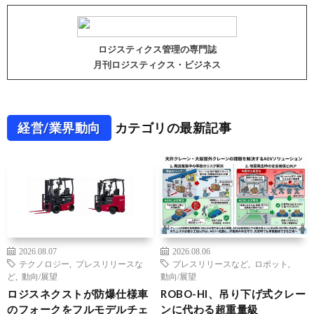
ロジスティクス管理の専門誌
月刊ロジスティクス・ビジネス
経営/業界動向
カテゴリの最新記事
2026.08.07
2026.08.06
テクノロジー
,
プレスリリースな
プレスリリースなど
,
ロボット
,
ど
,
動向/展望
動向/展望
ロジスネクストが防爆仕様車
ROBO-HI、吊り下げ式クレー
のフォークをフルモデルチェ
ンに代わる超重量級