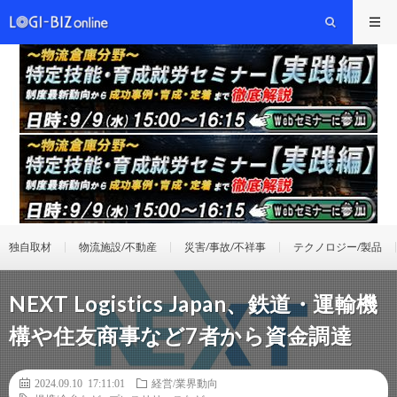
独自取材
物流施設/不動産
災害/事故/不祥事
テクノロジー/製品
NEXT Logistics Japan、鉄道・運輸機
構や住友商事など7者から資金調達
2024.09.10 17:11:01
経営/業界動向