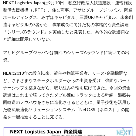
NEXT Logistics Japanは9月10日、独立行政法人鉄道建設・運輸施設
整備支援機構（JRTT）、住友商事、アサヒグループジャパン、岡通
ホールディングス、みずほキャピタル、三菱UFJキャピタル、未来創
造キャピタルの7者から、事業成長に向けた初の本格的な資金調達
「シリーズBラウンド」を実施したと発表した。具体的な調達額な
ど詳細は開示していない。
アサヒグループジャパンは前回のシリーズAラウンドに続いての出
資。
NLJは2018年の設立以来、荷主や物流事業者、リース/金融機関な
ど、さまざまなステークホルダーからの出資を受け、強固なパート
ナーシップを築きながら、取り組みの輪を広げてきた。今回の資金
調達はこれまで培ってきたダブル連結トラックによる幹線・混載共
同輸送のノウハウをさらに進化させるとともに、量子技術を活用し
た物流最適化ソリューションシステム「NeLOSS（ネロス）」の開
発を一層推進することに充てる。