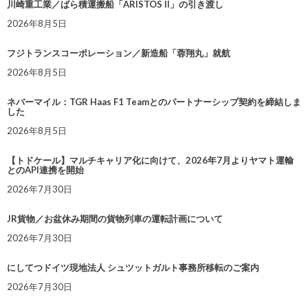
川崎重工業／ばら積運搬船「ARISTOS II」の引き渡し
2026年8月5日
フジトランスコーポレーション／新造船「蓉翔丸」就航
2026年8月5日
ネバーマイル：TGR Haas F1 Teamとのパートナーシップ契約を締結しま
した
2026年8月5日
【トドケール】マルチキャリア化に向けて、2026年7月よりヤマト運輸
とのAPI連携を開始
2026年7月30日
JR貨物／お盆休み期間の貨物列車の運転計画について
2026年7月30日
にしてつドイツ現地法人 シュツットガルト事務所移転のご案内
2026年7月30日