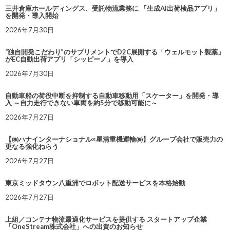
三井倉庫ホールディングス、受託物流業務に 「生成AI出荷検品アプリ」
を開発・導入開始
2026年7月30日
“独自開発こだわり”のサプリメントでD2C展開する「ウェルモット製薬」
がEC自動出荷アプリ「シッピーノ」を導入
2026年7月30日
自動車船の荷役中断を抑制する自動車移動用「スケーター」を開発・導
入 ～自力走行できない車両を約5分で移動可能に～
2026年7月27日
【㈱ハナインターナショナル×星清重機運輸㈱】グループ会社で販売力の
更なる強化ねらう
2026年7月27日
東京ミッドタウン八重洲でロボット配送サービスを本格始動
2026年7月27日
上組／コンテナ物流最適化サービスを提供する スタートアップ企業
「OneStream株式会社」への出資のお知らせ