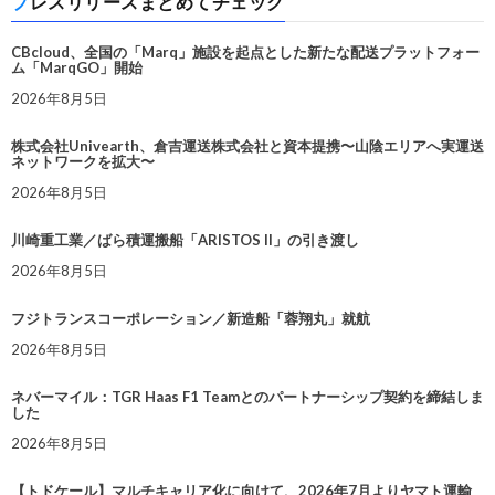
プレスリリースまとめてチェック
CBcloud、全国の「Marq」施設を起点とした新たな配送プラットフォー
ム「MarqGO」開始
2026年8月5日
株式会社Univearth、倉吉運送株式会社と資本提携〜山陰エリアへ実運送
ネットワークを拡大〜
2026年8月5日
川崎重工業／ばら積運搬船「ARISTOS II」の引き渡し
2026年8月5日
フジトランスコーポレーション／新造船「蓉翔丸」就航
2026年8月5日
ネバーマイル：TGR Haas F1 Teamとのパートナーシップ契約を締結しま
した
2026年8月5日
【トドケール】マルチキャリア化に向けて、2026年7月よりヤマト運輸