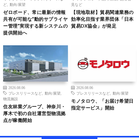
ど
,
動向/展望
見など
ゼロボード、常に最新の情報
【現地取材】貿易関連業務の
共有が可能な“動的サプライヤ
効率化目指す業界団体「日本
ー管理”実現する新システムの
貿易DX協会」が発足
提供開始へ
2026.08.06
2026.08.06
プレスリリースなど
,
動向/展望
,
プレスリリースなど
,
動向/展望
物流施設
モノタロウ、「お届け希望日
住友林業グループ、神奈川・
指定サービス」開始
厚木で初の自社運営型物流拠
点が稼働開始