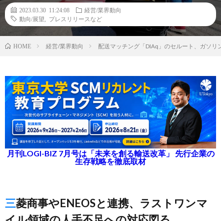
2023.03.30 11:24:08
経営/業界動向
動向/展望
,
プレスリリースなど
経営/業界動向
配送マッチング「DIAq」のセルート、ガソ
HOME
月刊LOGI-BIZ 7月号は「未来を創る輸送改革」 先行企業の
生存戦略を徹底取材
三菱商事やENEOSと連携、ラストワンマ
イル領域の人手不足への対応図る