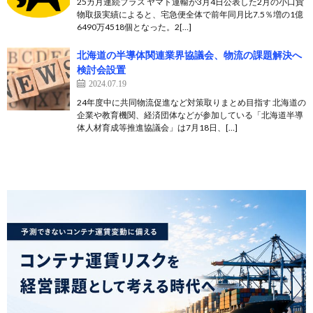
25カ月連続プラス ヤマト運輸が3月4日公表した2月の小口貨
物取扱実績によると、宅急便全体で前年同月比7.5％増の1億
6490万4518個となった。2[…]
北海道の半導体関連業界協議会、物流の課題解決へ
検討会設置
2024.07.19
24年度中に共同物流促進など対策取りまとめ目指す 北海道の
企業や教育機関、経済団体などが参加している「北海道半導
体人材育成等推進協議会」は7月18日、[…]