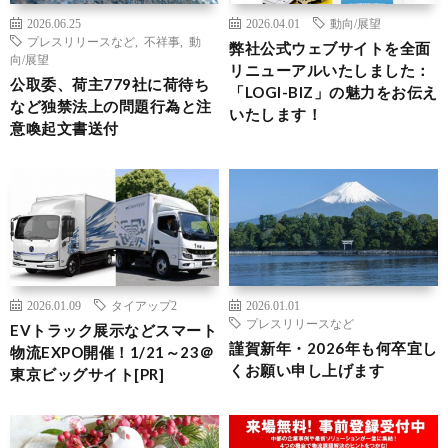
2026.06.25
2026.04.01
動向/展望
プレスリリースなど
,
不祥事
,
動
弊社公式ウェブサイトを全面
向/展望
リニューアルいたしました：
公取委、荷主779社に荷待ち
「LOGI-BIZ」の魅力をお伝え
など独禁法上の問題行為と注
いたします！
意喚起文書送付
2026.01.09
タイアップ2
2026.01.01
プレスリリースなど
EVトラック展示などスマート
謹賀新年・2026年も何卒宜し
物流EXPO開催！1/21～23＠
くお願い申し上げます
東京ビッグサイト[PR]