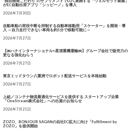
“独自開発こだわり”のサプリメントでD2C展開する「ウェルモット製薬」
がEC自動出荷アプリ「シッピーノ」を導入
2026年7月30日
自動車船の荷役中断を抑制する自動車移動用「スケーター」を開発・導
入 ～自力走行できない車両を約5分で移動可能に～
2026年7月27日
【㈱ハナインターナショナル×星清重機運輸㈱】グループ会社で販売力の
更なる強化ねらう
2026年7月27日
東京ミッドタウン八重洲でロボット配送サービスを本格始動
2026年7月27日
上組／コンテナ物流最適化サービスを提供する スタートアップ企業
「OneStream株式会社」への出資のお知らせ
2026年7月21日
ZOZO、BONJOUR SAGANの自社EC拡大に向け「Fulfillment by
ZOZO」を提供開始