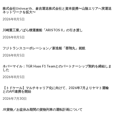
株式会社Univearth、倉吉運送株式会社と資本提携〜山陰エリアへ実運送
ネットワークを拡大〜
2026年8月5日
川崎重工業／ばら積運搬船「ARISTOS II」の引き渡し
2026年8月5日
フジトランスコーポレーション／新造船「蓉翔丸」就航
2026年8月5日
ネバーマイル：TGR Haas F1 Teamとのパートナーシップ契約を締結しま
した
2026年8月5日
【トドケール】マルチキャリア化に向けて、2026年7月よりヤマト運輸
とのAPI連携を開始
2026年7月30日
JR貨物／お盆休み期間の貨物列車の運転計画について