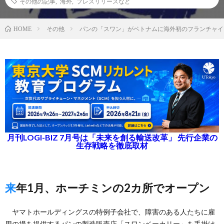
その他の記事
,
海外
,
プレスリリースなど
その他
パンの「スワン」がベトナムに海外初のフランチャイ
HOME
月刊LOGI-BIZ 7月号は「未来を創る輸送改革」 先行企業の
生存戦略を徹底取材
来年1月、ホーチミンの2カ所でオープン
ヤマトホールディングスの特例子会社で、障害のある人たちに雇
用の場を提供するパンの製造販売店「スワンベーカリー」を手掛け