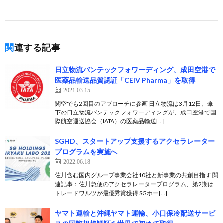
関連する記事
日立物流バンテックフォワーディング、成田空港で
医薬品輸送品質認証「CEIV Pharma」を取得
2021.03.15
関空でも2回目のアプローチに参画 日立物流は3月12日、傘
下の日立物流バンテックフォワーディングが、成田空港で国
際航空運送協会（IATA）の医薬品輸送[…]
SGHD、スタートアップ支援するアクセラレーター
プログラムを実施へ
2022.06.18
佐川含む国内グループ事業会社10社と新事業の共創目指す 関
連記事：佐川急便のアクセラレータープログラム、第2期は
トレードワルツが最優秀賞獲得 SGホー[…]
ヤマト運輸と沖縄ヤマト運輸、小口保冷配送サービ