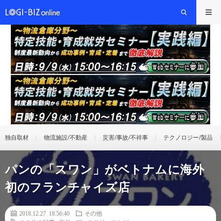
独自取材
物流施設/不動産
災害/事故/不祥事
テクノロジー/製品
パンの「スワン」がベトナムに海外
初のフランチャイズ店
2018.12.27 18:56:40
その他