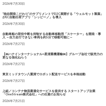
2026年7月30日
“独自開発こだわり”のサプリメントでD2C展開する「ウェルモット製薬」
がEC自動出荷アプリ「シッピーノ」を導入
2026年7月30日
自動車船の荷役中断を抑制する自動車移動用「スケーター」を開発・導
入 ～自力走行できない車両を約5分で移動可能に～
2026年7月27日
【㈱ハナインターナショナル×星清重機運輸㈱】グループ会社で販売力の
更なる強化ねらう
2026年7月27日
東京ミッドタウン八重洲でロボット配送サービスを本格始動
2026年7月27日
上組／コンテナ物流最適化サービスを提供する スタートアップ企業
「OneStream株式会社」への出資のお知らせ
2026年7月21日