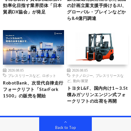
効率化目指す業界団体「日本
の計画立案支援手掛けるJIJ、
貿易DX協会」が発足
グローバル・ブレインなどか
ら8.4億円調達
2026.08.05
2026.08.05
プレスリリースなど
,
ロボット
テクノロジー
,
プレスリリースな
ど
,
動向/展望
RobotBank、次世代自律走行
トヨタL&F、国内向け1～3.5t
フォークリフト「StarFork
積みガソリンエンジン式フォ
1500」の販売を開始
ークリフトの出荷を再開
Back to Top