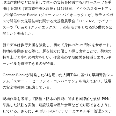
現場作業時などに装着して体への負荷を軽減するパワースーツを手
掛けるGBS（東京都中央区銀座）は1月5日、ドイツのスタートアッ
プ企業German Bionic（ジャーマン・バイオニック）が、米ラスベガ
スで開催中の先端技術に関する大規模展示会「CES2022」でパワー
スーツ「CrayX（クレイエックス）」の新モデルとなる第5世代を公
開したと発表した。
新モデルは歩行支援を強化し、初めて身体の2つの部位をサポート。
荷物を移動させる際に、脚を前方に優しく押し出すことで、荷物の
持ち上げと歩行の両方を行い、作業者の早期疲労を軽減しエネルギ
ーレベルを維持できるのが特徴。
German Bionicが開発したAIを用いた人間工学に基づく早期警告シス
テム「スマート・セーフティ・コンパニオン」を備えており、現場
の安全性確保に配慮している。
現場作業を考慮して防塵・防水の性能に関する国際的な規格IP54に
準拠した試験を実施、建設現場や屋外倉庫などで対応できるように
している。さらに、40ボルトのバッテリーとエネルギー管理システ