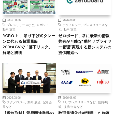
2026.08.06
2026.08.06
プレスリリースなど
,
ロボット
,
テクノロジー
,
プレスリリースな
動向/展望
ど
,
動向/展望
ROBO-HI、吊り下げ式クレー
ゼロボード、常に最新の情報
ンに代わる超重量級
共有が可能な“動的サプライヤ
200tAGVで「落下リスク」
ー管理”実現する新システムの
解消と説明
提供開始へ
2026.08.06
2026.08.06
テクノロジー
,
動向/展望
,
記者会
AI
,
プレスリリースなど
,
動向/展
見など
望
,
提携/合弁など
【現地取材】貿易関連業務の
数理最適化技術活用した物流