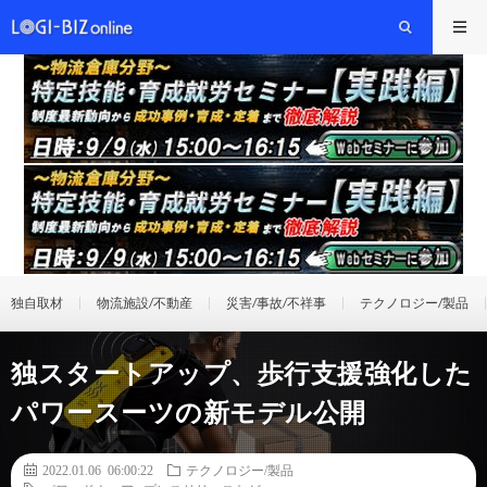
独自取材
物流施設/不動産
災害/事故/不祥事
テクノロジー/製品
独スタートアップ、歩行支援強化した
パワースーツの新モデル公開
2022.01.06 06:00:22
テクノロジー/製品