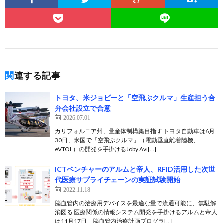
関連する記事
トヨタ、米ジョビーと「空飛ぶクルマ」生産担う合
弁会社設立で合意
2026.07.01
カリフォルニア州、量産体制構築目指す トヨタ自動車は6月
30日、米国で「空飛ぶクルマ」（電動垂直離着陸機、
eVTOL）の開発を手掛けるJoby Avi[…]
ICTベンチャーのアルムと帝人、RFID活用した次世
代医療サプライチェーンの実証試験開始
2022.11.18
脳血管内の治療用デバイスを最適な量で流通可能に、無駄解
消図る 医療関係の情報システム開発を手掛けるアルムと帝人
は11月17日、脳血管内治療計画プログラ[…]