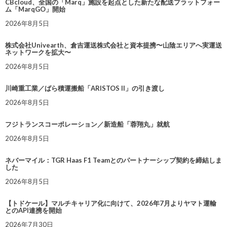
CBcloud、全国の「Marq」施設を起点とした新たな配送プラットフォー
ム「MarqGO」開始
2026年8月5日
株式会社Univearth、倉吉運送株式会社と資本提携〜山陰エリアへ実運送
ネットワークを拡大〜
2026年8月5日
川崎重工業／ばら積運搬船「ARISTOS II」の引き渡し
2026年8月5日
フジトランスコーポレーション／新造船「蓉翔丸」就航
2026年8月5日
ネバーマイル：TGR Haas F1 Teamとのパートナーシップ契約を締結しま
した
2026年8月5日
【トドケール】マルチキャリア化に向けて、2026年7月よりヤマト運輸
とのAPI連携を開始
2026年7月30日