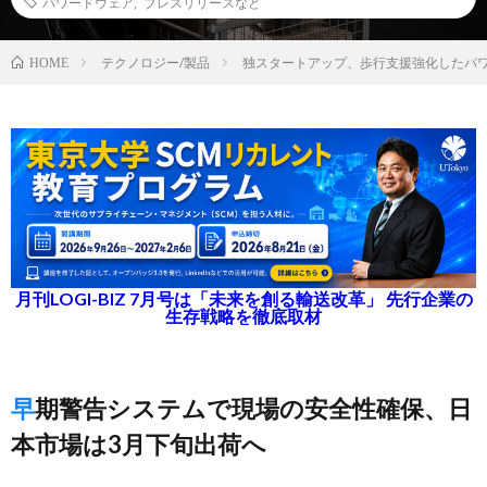
パワードウェア
,
プレスリリースなど
テクノロジー/製品
独スタートアップ、歩行支援強化したパ
HOME
月刊LOGI-BIZ 7月号は「未来を創る輸送改革」 先行企業の
生存戦略を徹底取材
早期警告システムで現場の安全性確保、日
本市場は3月下旬出荷へ