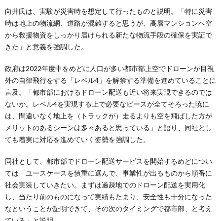
向井氏は、実験が災害時を想定して行ったものと説明。「特に災害
時は地上の物流網、道路が混雑すると思うが、高層マンションへ空
から救援物資をしっかり届けられる新たな物流手段の確保を実証で
きた」と意義を強調した。
政府は2022年度中をめどに人口が多い都市部上空でドローンが目視
外の自律飛行をする「レベル4」を解禁する準備を進めていることに
言及。「都市部におけるドローン配送も近い将来実現できるのでは
ないか。レベル4を実現する上で必要なピースが全てそろった暁に
は、間違いなく地上を（トラックが）走るよりも空を飛ばした方が
メリットのあるシーンは多々あると思っている」と語り、同社とし
ても着実に対応を進めていく姿勢を強調した。
同社として、都市部でドローン配送サービスを開始するめどについ
ては「ユースケースを慎重に選んで、事業性が出るものから順番に
社会実装していきたい。まずは過疎地でのドローン配送を実用化
し、当たり前のものになって実績もたまり、安全性も十分になった
なということが証明できて、その次のタイミングで都市部、と考え
ている」と説明。