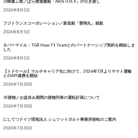
川崎重工業／ばら積運搬船「ARISTOS II」の引き渡し
2026年8月5日
フジトランスコーポレーション／新造船「蓉翔丸」就航
2026年8月5日
ネバーマイル：TGR Haas F1 Teamとのパートナーシップ契約を締結しま
した
2026年8月5日
【トドケール】マルチキャリア化に向けて、2026年7月よりヤマト運輸
とのAPI連携を開始
2026年7月30日
JR貨物／お盆休み期間の貨物列車の運転計画について
2026年7月30日
にしてつドイツ現地法人 シュツットガルト事務所移転のご案内
2026年7月30日