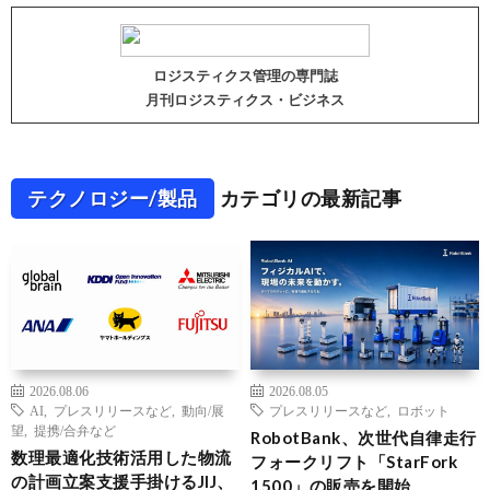
ロジスティクス管理の専門誌
月刊ロジスティクス・ビジネス
テクノロジー/製品
カテゴリの最新記事
2026.08.06
2026.08.05
AI
,
プレスリリースなど
,
動向/展
プレスリリースなど
,
ロボット
望
,
提携/合弁など
RobotBank、次世代自律走行
数理最適化技術活用した物流
フォークリフト「StarFork
の計画立案支援手掛けるJIJ、
1500」の販売を開始