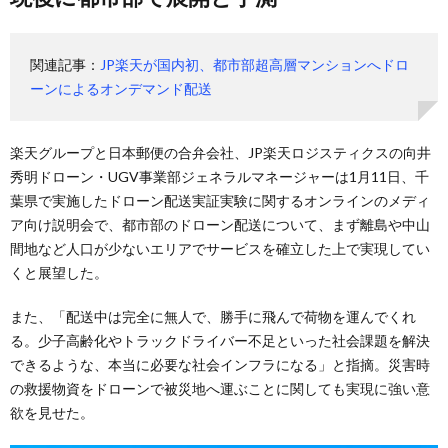
関連記事：
JP楽天が国内初、都市部超高層マンションへドロ
ーンによるオンデマンド配送
楽天グループと日本郵便の合弁会社、JP楽天ロジスティクスの向井
秀明ドローン・UGV事業部ジェネラルマネージャーは1月11日、千
葉県で実施したドローン配送実証実験に関するオンラインのメディ
ア向け説明会で、都市部のドローン配送について、まず離島や中山
間地など人口が少ないエリアでサービスを確立した上で実現してい
くと展望した。
また、「配送中は完全に無人で、勝手に飛んで荷物を運んでくれ
る。少子高齢化やトラックドライバー不足といった社会課題を解決
できるような、本当に必要な社会インフラになる」と指摘。災害時
の救援物資をドローンで被災地へ運ぶことに関しても実現に強い意
欲を見せた。