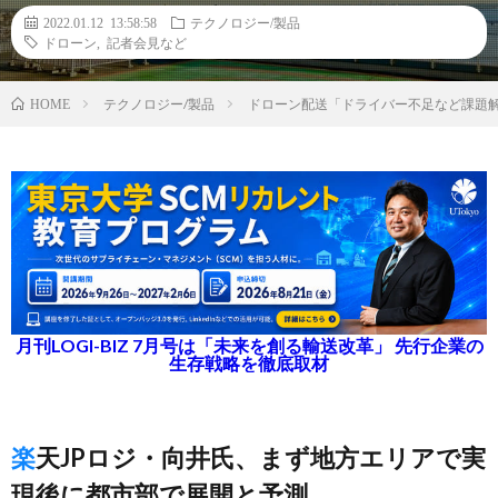
2022.01.12 13:58:58
テクノロジー/製品
ドローン
,
記者会見など
テクノロジー/製品
ドローン配送「ドライバー不足など課題
HOME
月刊LOGI-BIZ 7月号は「未来を創る輸送改革」 先行企業の
生存戦略を徹底取材
楽天JPロジ・向井氏、まず地方エリアで実
現後に都市部で展開と予測