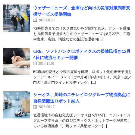
ウェザーニューズ、倉庫など向けの災害対策判断支
援サービス提供開始
2020.08.28
72時間先までのリスク度合いを6段階で表示、アラート通知
も 民間気象予測最大手のウェザーニューズは8月27日、工場
や倉庫、店舗、病院などの施設管理者向[…]
CRE、ソフトバンクロボティクスの松浦氏招き12月
4日に物流セミナー開催
2019.11.01
EC市場の現状と今後の展望を解説、ロボット化の未来予測も
シーアールイー（CRE）は12月4日午後3時より、東京・虎ノ
門の「虎ノ門ツインビルディング」[…]
シーオス、川崎のニチレイロジグループ物流拠点に
自律型搬送ロボット納入
2026.06.17
低温環境下の自動化支援 シーオスは6月16日、ニチレイロジ
グループ本社傘下のロジスティクス・ネットワークが運営し
ている物流拠点「川崎ファズ共配センター[…]