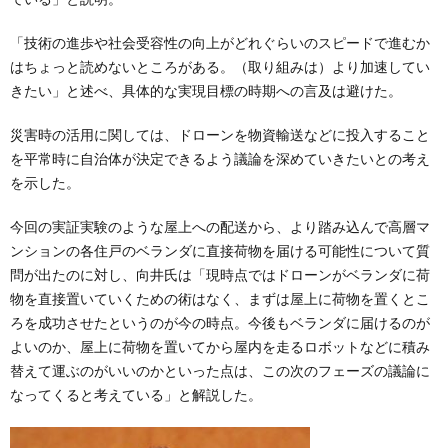
「技術の進歩や社会受容性の向上がどれぐらいのスピードで進むか
はちょっと読めないところがある。（取り組みは）より加速してい
きたい」と述べ、具体的な実現目標の時期への言及は避けた。
災害時の活用に関しては、ドローンを物資輸送などに投入すること
を平常時に自治体が決定できるよう議論を深めていきたいとの考え
を示した。
今回の実証実験のような屋上への配送から、より踏み込んで高層マ
ンションの各住戸のベランダに直接荷物を届ける可能性について質
問が出たのに対し、向井氏は「現時点ではドローンがベランダに荷
物を直接置いていくための術はなく、まずは屋上に荷物を置くとこ
ろを成功させたというのが今の時点。今後もベランダに届けるのが
よいのか、屋上に荷物を置いてから屋内を走るロボットなどに積み
替えて運ぶのがいいのかといった点は、この次のフェーズの議論に
なってくると考えている」と解説した。