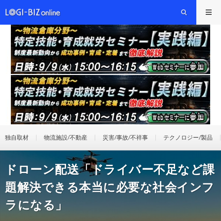
独自取材
物流施設/不動産
災害/事故/不祥事
テクノロジー/製品
ドローン配送「ドライバー不足など課
題解決できる本当に必要な社会インフ
ラになる」