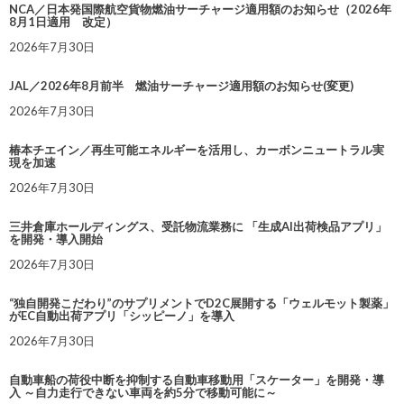
NCA／日本発国際航空貨物燃油サーチャージ適用額のお知らせ（2026年
8月1日適用 改定）
2026年7月30日
JAL／2026年8月前半 燃油サーチャージ適用額のお知らせ(変更)
2026年7月30日
椿本チエイン／再生可能エネルギーを活用し、カーボンニュートラル実
現を加速
2026年7月30日
三井倉庫ホールディングス、受託物流業務に 「生成AI出荷検品アプリ」
を開発・導入開始
2026年7月30日
“独自開発こだわり”のサプリメントでD2C展開する「ウェルモット製薬」
がEC自動出荷アプリ「シッピーノ」を導入
2026年7月30日
自動車船の荷役中断を抑制する自動車移動用「スケーター」を開発・導
入 ～自力走行できない車両を約5分で移動可能に～