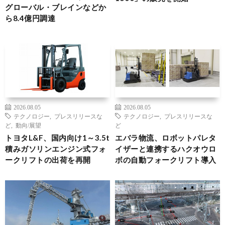
グローバル・ブレインなどか
ら8.4億円調達
2026.08.05
2026.08.05
テクノロジー
,
プレスリリースな
テクノロジー
,
プレスリリースな
ど
,
動向/展望
ど
トヨタL&F、国内向け1～3.5t
エバラ物流、ロボットパレタ
積みガソリンエンジン式フォ
イザーと連携するハクオウロ
ークリフトの出荷を再開
ボの自動フォークリフト導入