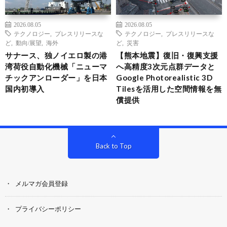
2026.08.05
2026.08.05
テクノロジー
,
プレスリリースな
テクノロジー
,
プレスリリースな
ど
,
動向/展望
,
海外
ど
,
災害
サナース、独ノイエロ製の港
【熊本地震】復旧・復興支援
湾荷役自動化機械「ニューマ
へ高精度3次元点群データと
チックアンローダー」を日本
Google Photorealistic 3D
国内初導入
Tilesを活用した空間情報を無
償提供
Back to Top
メルマガ会員登録
プライバシーポリシー