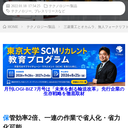
2022.01.18 17:54:25
テクノロジー/製品
テクノロジー
,
プレスリリースなど
テクノロジー/製品
三菱重工とオカムラ、無人フォークリフ
HOME
月刊LOGI-BIZ 7月号は「未来を創る輸送改革」 先行企業の
生存戦略を徹底取材
保管効率2倍、一連の作業で省人化・省力
化可能