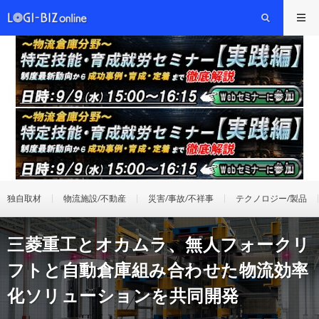
独自取材
物流施設/不動産
災害/事故/不祥事
テクノロジー/製品
三菱重工とオカムラ、無人フォークリ
フトと自動倉庫組み合わせた物流効率
化ソリューションを共同開発