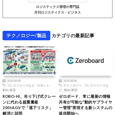
ロジスティクス管理の専門誌
月刊ロジスティクス・ビジネス
テクノロジー/製品
カテゴリの最新記事
2026.08.06
2026.08.06
プレスリリースなど
,
ロボット
,
テクノロジー
,
プレスリリースな
動向/展望
ど
,
動向/展望
ROBO-HI、吊り下げ式クレー
ゼロボード、常に最新の情報
ンに代わる超重量級
共有が可能な“動的サプライヤ
200tAGVで「落下リスク」
ー管理”実現する新システムの
解消と説明
提供開始へ