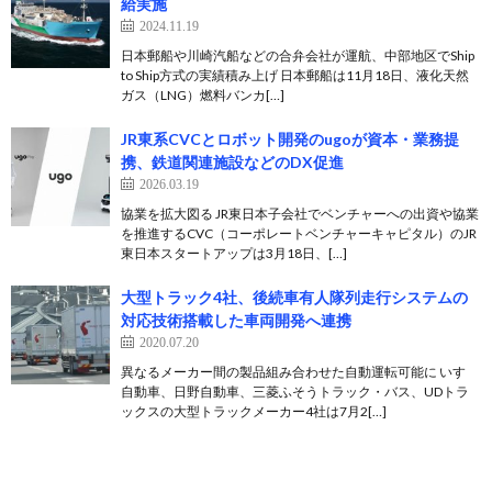
給実施
2024.11.19
日本郵船や川崎汽船などの合弁会社が運航、中部地区でShip
to Ship方式の実績積み上げ 日本郵船は11月18日、液化天然
ガス（LNG）燃料バンカ[…]
JR東系CVCとロボット開発のugoが資本・業務提
携、鉄道関連施設などのDX促進
2026.03.19
協業を拡大図る JR東日本子会社でベンチャーへの出資や協業
を推進するCVC（コーポレートベンチャーキャピタル）のJR
東日本スタートアップは3月18日、[…]
大型トラック4社、後続車有人隊列走行システムの
対応技術搭載した車両開発へ連携
2020.07.20
異なるメーカー間の製品組み合わせた自動運転可能に いすゞ
自動車、日野自動車、三菱ふそうトラック・バス、UDトラ
ックスの大型トラックメーカー4社は7月2[…]