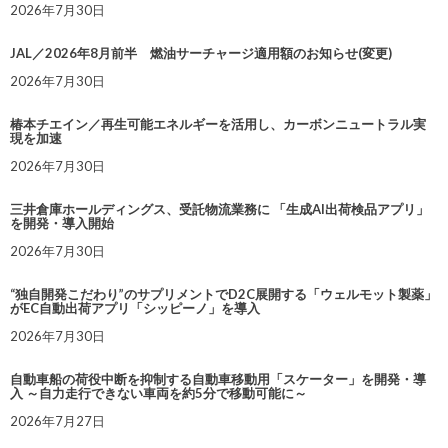
2026年7月30日
JAL／2026年8月前半 燃油サーチャージ適用額のお知らせ(変更)
2026年7月30日
椿本チエイン／再生可能エネルギーを活用し、カーボンニュートラル実
現を加速
2026年7月30日
三井倉庫ホールディングス、受託物流業務に 「生成AI出荷検品アプリ」
を開発・導入開始
2026年7月30日
“独自開発こだわり”のサプリメントでD2C展開する「ウェルモット製薬」
がEC自動出荷アプリ「シッピーノ」を導入
2026年7月30日
自動車船の荷役中断を抑制する自動車移動用「スケーター」を開発・導
入 ～自力走行できない車両を約5分で移動可能に～
2026年7月27日