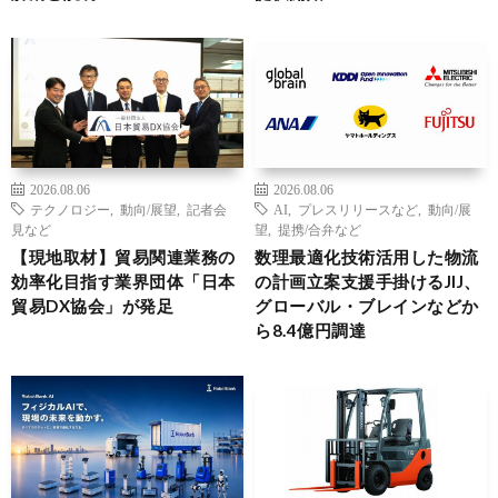
2026.08.06
2026.08.06
テクノロジー
,
動向/展望
,
記者会
AI
,
プレスリリースなど
,
動向/展
見など
望
,
提携/合弁など
【現地取材】貿易関連業務の
数理最適化技術活用した物流
効率化目指す業界団体「日本
の計画立案支援手掛けるJIJ、
貿易DX協会」が発足
グローバル・ブレインなどか
ら8.4億円調達