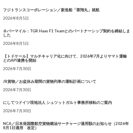
フジトランスコーポレーション／新造船「蓉翔丸」就航
2026年8月5日
ネバーマイル：TGR Haas F1 Teamとのパートナーシップ契約を締結しま
した
2026年8月5日
【トドケール】マルチキャリア化に向けて、2026年7月よりヤマト運輸
とのAPI連携を開始
2026年7月30日
JR貨物／お盆休み期間の貨物列車の運転計画について
2026年7月30日
にしてつドイツ現地法人 シュツットガルト事務所移転のご案内
2026年7月30日
NCA／日本発国際航空貨物燃油サーチャージ適用額のお知らせ（2026年
8月1日適用 改定）