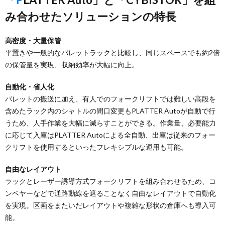
み合わせたソリューションの特長
高密度・大量保管
平置きや一般的なパレットラックと比較し、同じスペースでも約2倍
の保管量を実現、収納効率が大幅に向上。
自動化・省人化
パレットの搬送に加え、有人でのフォークリフトでは難しい高段を
含めたラック内のシャトルの間口変更もPLATTER Autoが自動で行
うため、人手作業を大幅に減らすことができる。作業量、必要能力
に応じて入庫はPLATTER Autoによる全自動、出庫は従来のフォー
クリフトを使用するといったフレキシブルな運用も可能。
自由なレイアウト
ラックとレーザー誘導方式フォークリフトを組み合わせるため、コ
ンベヤーなどで通路動線を遮ることなく自由なレイアウトで自動化
を実現。区画をまたいだレイアウトや複雑な形状の倉庫へも導入可
能。