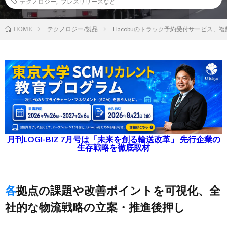
テクノロジー
,
プレスリリースなど
テクノロジー/製品
Hacobuのトラック予約受付サービス、
HOME
月刊LOGI-BIZ 7月号は「未来を創る輸送改革」 先行企業の
生存戦略を徹底取材
各拠点の課題や改善ポイントを可視化、全
社的な物流戦略の立案・推進後押し