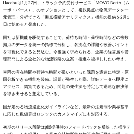
Hacobuは1月27日、トラック予約受付サービス「MOVO Berth（ム
ーボ・バース）」のオプションとして、複数拠点の物流データを一
元管理・分析できる「拠点横断アナリティクス」機能の提供を2月1
日に始めると発表した。
同社は新機能を駆使することで、荷待ち時間・荷役時間などの複数
拠点のデータを統一の指標で分析し、各拠点の課題や改善ポイント
を可視化できると見込む。今後強く求められる、企業の経営層や管
理部門による全社的な物流戦略の立案・推進を後押ししたい考え。
車両の滞在時間や荷待ち時間が長いといった課題を迅速に特定・原
因分析できる機能を装備。課題が発生した際、詳細データへ即座に
アクセス、閲覧できるため、問題の発生源を特定して迅速な解決策
を導き出せると想定している、
国が定める物流適正化ガイドラインなど、最新の法規制や業界基準
に応じた数値算出ロジックのカスタマイズにも対応する。
初期のリリース段階はβ版提供時のフィードバックを反映した標準テ