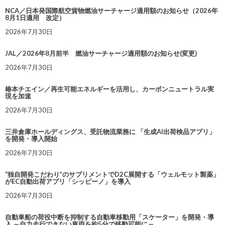
NCA／日本発国際航空貨物燃油サーチャージ適用額のお知らせ（2026年
8月1日適用 改定）
2026年7月30日
JAL／2026年8月前半 燃油サーチャージ適用額のお知らせ(変更)
2026年7月30日
椿本チエイン／再生可能エネルギーを活用し、カーボンニュートラル実
現を加速
2026年7月30日
三井倉庫ホールディングス、受託物流業務に 「生成AI出荷検品アプリ」
を開発・導入開始
2026年7月30日
“独自開発こだわり”のサプリメントでD2C展開する「ウェルモット製薬」
がEC自動出荷アプリ「シッピーノ」を導入
2026年7月30日
自動車船の荷役中断を抑制する自動車移動用「スケーター」を開発・導
入 ～自力走行できない車両を約5分で移動可能に～