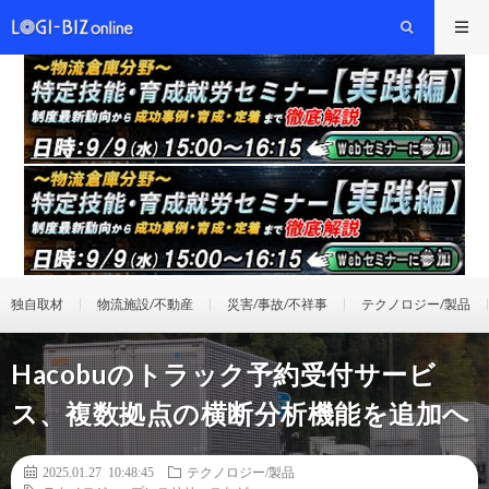
独自取材
物流施設/不動産
災害/事故/不祥事
テクノロジー/製品
Hacobuのトラック予約受付サービ
ス、複数拠点の横断分析機能を追加へ
2025.01.27 10:48:45
テクノロジー/製品