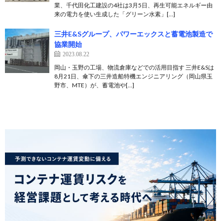
業、千代田化工建設の4社は3月5日、再生可能エネルギー由
来の電力を使い生成した「グリーン水素」[…]
三井E&Sグループ、パワーエックスと蓄電池製造で
協業開始
2023.08.22
岡山・玉野の工場、物流倉庫などでの活用目指す 三井E&Sは
8月21日、傘下の三井造船特機エンジニアリング（岡山県玉
野市、MTE）が、蓄電池や[…]