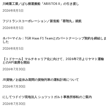
川崎重工業／ばら積運搬船「ARISTOS II」の引き渡し
2026年8月5日
フジトランスコーポレーション／新造船「蓉翔丸」就航
2026年8月5日
ネバーマイル：TGR Haas F1 Teamとのパートナーシップ契約を締結しま
した
2026年8月5日
【トドケール】マルチキャリア化に向けて、2026年7月よりヤマト運輸
とのAPI連携を開始
2026年7月30日
JR貨物／お盆休み期間の貨物列車の運転計画について
2026年7月30日
にしてつドイツ現地法人 シュツットガルト事務所移転のご案内
2026年7月30日