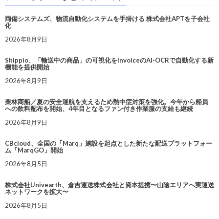
両備システムズ、物流自動化システムを手掛ける 株式会社APTを子会社
化
2026年8月9日
Shippio、「輸送中の商品」の可視化をInvoiceのAI-OCRで自動化する新
機能を提供開始
2026年8月9日
栗林商船／夏の安全運航を支えるため熱中症対策を強化。今年から船員
への飲料配布を開始、4年目となるファン付き作業服の支給も継続
2026年8月9日
CBcloud、全国の「Marq」施設を起点とした新たな配送プラットフォー
ム「MarqGO」開始
2026年8月5日
株式会社Univearth、倉吉運送株式会社と資本提携〜山陰エリアへ実運送
ネットワークを拡大〜
2026年8月5日