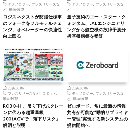
テクノロジー
,
プレスリリースな
テクノロジー
,
プレスリリースな
ど
,
動向/展望
ど
ロジスネクストが防爆仕様車
量子技術のエー・スター・ク
のフォークをフルモデルチェ
ォンタム、JALエンジニアリ
ンジ、オペレーターの快適性
ングから航空機の故障予測分
向上図る
析基盤構築を受託
2026.08.06
2026.08.06
プレスリリースなど
,
ロボット
,
テクノロジー
,
プレスリリースな
動向/展望
ど
,
動向/展望
ROBO-HI、吊り下げ式クレー
ゼロボード、常に最新の情報
ンに代わる超重量級
共有が可能な“動的サプライヤ
200tAGVで「落下リスク」
ー管理”実現する新システムの
解消と説明
提供開始へ