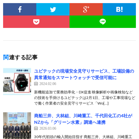
関連する記事
ユビテックの現場安全見守りサービス、工場設備の
異常通知をスマートウォッチで受信可能に
2024.02.06
新機能追加で業務効率化・DX促進 映像解析や画像検知など
の技術を手掛けるユビテックは2月1日、工場や工事現場など
で働く作業者の安全見守りサービス「Wo[…]
商船三井、大林組、川崎重工、千代田化工の4社が
NZから「グリーン水素」調達へ連携
2026.03.06
30年代初頭の輸入開始目指す 商船三井、大林組、川崎重工