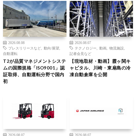
2026.08.08
2026.08.07
プレスリリースなど
,
動向/展望
,
テクノロジー
,
動画
,
物流施設
,
自動運転
記者会見など
T2が品質マネジメントシステ
【現地取材・動画】霞ヶ関キ
ムの国際規格「ISO9001」認
ャピタル、川崎・東扇島の冷
証取得、自動運転分野で国内
凍自動倉庫を公開
初
2026.08.07
2026.08.07