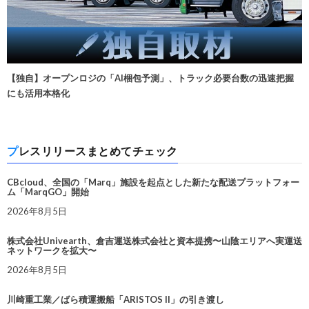
【独自】オープンロジの「AI梱包予測」、トラック必要台数の迅速把握
にも活用本格化
プレスリリースまとめてチェック
CBcloud、全国の「Marq」施設を起点とした新たな配送プラットフォー
ム「MarqGO」開始
2026年8月5日
株式会社Univearth、倉吉運送株式会社と資本提携〜山陰エリアへ実運送
ネットワークを拡大〜
2026年8月5日
川崎重工業／ばら積運搬船「ARISTOS II」の引き渡し