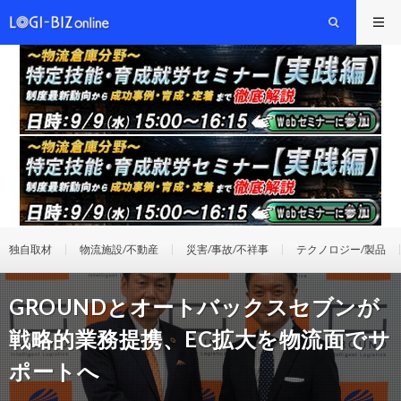
独自取材
物流施設/不動産
災害/事故/不祥事
テクノロジー/製品
GROUNDとオートバックスセブンが
戦略的業務提携、EC拡大を物流面でサ
ポートへ