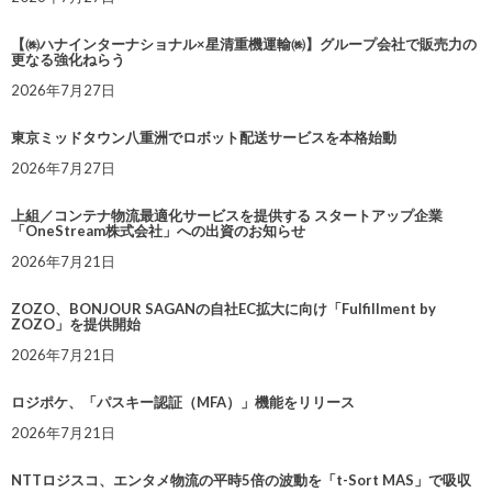
【㈱ハナインターナショナル×星清重機運輸㈱】グループ会社で販売力の
更なる強化ねらう
2026年7月27日
東京ミッドタウン八重洲でロボット配送サービスを本格始動
2026年7月27日
上組／コンテナ物流最適化サービスを提供する スタートアップ企業
「OneStream株式会社」への出資のお知らせ
2026年7月21日
ZOZO、BONJOUR SAGANの自社EC拡大に向け「Fulfillment by
ZOZO」を提供開始
2026年7月21日
ロジポケ、「パスキー認証（MFA）」機能をリリース
2026年7月21日
NTTロジスコ、エンタメ物流の平時5倍の波動を「t-Sort MAS」で吸収