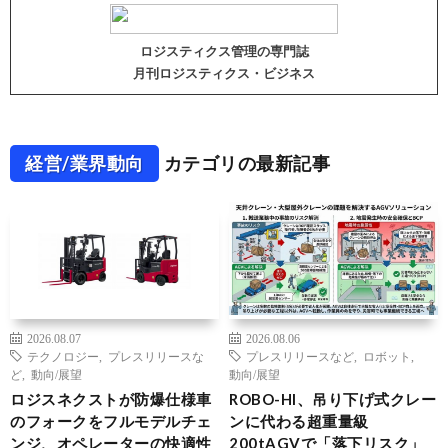
ロジスティクス管理の専門誌
月刊ロジスティクス・ビジネス
経営/業界動向
カテゴリの最新記事
2026.08.07
2026.08.06
テクノロジー
,
プレスリリースな
プレスリリースなど
,
ロボット
,
ど
,
動向/展望
動向/展望
ロジスネクストが防爆仕様車
ROBO-HI、吊り下げ式クレー
のフォークをフルモデルチェ
ンに代わる超重量級
ンジ、オペレーターの快適性
200tAGVで「落下リスク」