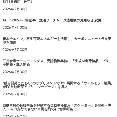
8月1日適用 改定）
2026年7月30日
JAL／2026年8月前半 燃油サーチャージ適用額のお知らせ(変更)
2026年7月30日
椿本チエイン／再生可能エネルギーを活用し、カーボンニュートラル実
現を加速
2026年7月30日
三井倉庫ホールディングス、受託物流業務に 「生成AI出荷検品アプリ」
を開発・導入開始
2026年7月30日
“独自開発こだわり”のサプリメントでD2C展開する「ウェルモット製薬」
がEC自動出荷アプリ「シッピーノ」を導入
2026年7月30日
自動車船の荷役中断を抑制する自動車移動用「スケーター」を開発・導
入 ～自力走行できない車両を約5分で移動可能に～
2026年7月27日