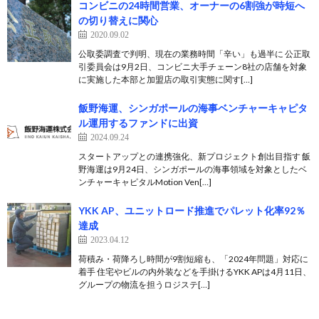
コンビニの24時間営業、オーナーの6割強が時短へ
の切り替えに関心
2020.09.02
公取委調査で判明、現在の業務時間「辛い」も過半に 公正取
引委員会は9月2日、コンビニ大手チェーン8社の店舗を対象
に実施した本部と加盟店の取引実態に関す[…]
飯野海運、シンガポールの海事ベンチャーキャピタ
ル運用するファンドに出資
2024.09.24
スタートアップとの連携強化、新プロジェクト創出目指す 飯
野海運は9月24日、シンガポールの海事領域を対象としたベ
ンチャーキャピタルMotion Ven[…]
YKK AP、ユニットロード推進でパレット化率92％
達成
2023.04.12
荷積み・荷降ろし時間が9割短縮も、「2024年問題」対応に
着手 住宅やビルの内外装などを手掛けるYKK APは4月11日、
グループの物流を担うロジステ[…]