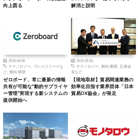
向上図る
解消と説明
2026.08.06
2026.08.06
テクノロジー
,
プレスリリースな
テクノロジー
,
動向/展望
,
記者会
ど
,
動向/展望
見など
ゼロボード、常に最新の情報
【現地取材】貿易関連業務の
共有が可能な“動的サプライヤ
効率化目指す業界団体「日本
ー管理”実現する新システムの
貿易DX協会」が発足
提供開始へ