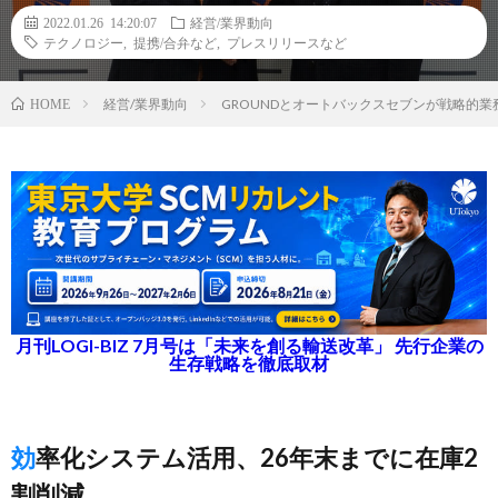
2022.01.26 14:20:07
経営/業界動向
テクノロジー
,
提携/合弁など
,
プレスリリースなど
経営/業界動向
GROUNDとオートバックスセブンが戦略的業
HOME
月刊LOGI-BIZ 7月号は「未来を創る輸送改革」 先行企業の
生存戦略を徹底取材
効率化システム活用、26年末までに在庫2
割削減