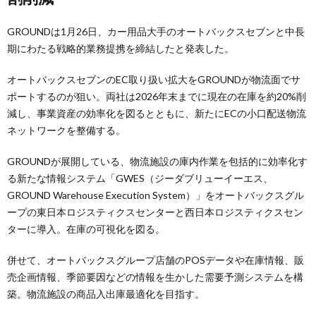
GROUNDは1月26日、カー用品大手のオートバックスセブンと中長
期にわたる戦略的業務提携を締結したと発表した。
オートバックスセブンのEC取り扱い拡大をGROUNDが物流面でサ
ポートするのが狙い。両社は2026年末までに現在の在庫を約20%削
減し、事業資産の効率化を図るとともに、新たにECの小口配送物流
ネットワークを整備する。
GROUNDが展開している、物流施設の庫内作業を包括的に効率化す
る新たな情報システム「GWES（ジーダブリューイーエス、
GROUND Warehouse Execution System）」をオートバックスグル
ープの東日本ロジスティクスセンターと西日本ロジスティクスセン
ターに導入。在庫の可視化を図る。
併せて、オートバックスグループ店舗のPOSデータや在庫情報、販
売企画情報、季節要因などの情報を生かした需要予測システムを構
築。物流施設の商品入出庫最適化を目指す。