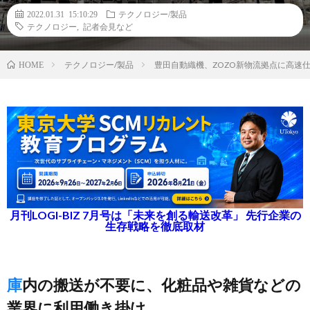
2022.01.31 15:10:29
テクノロジー/製品
テクノロジー
,
記者会見など
テクノロジー/製品
豊田自動織機、ZOZO新物流拠点に高速
HOME
月刊LOGI-BIZ 7月号は「未来を創る輸送改革」 先行企業の
生存戦略を徹底取材
庫内の搬送が不要に、化粧品や雑貨などの
業界に利用働き掛け