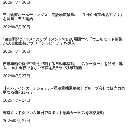
2026年7月30日
三井倉庫ホールディングス、受託物流業務に 「生成AI出荷検品アプリ」
を開発・導入開始
2026年7月30日
“独自開発こだわり”のサプリメントでD2C展開する「ウェルモット製薬」
がEC自動出荷アプリ「シッピーノ」を導入
2026年7月30日
自動車船の荷役中断を抑制する自動車移動用「スケーター」を開発・導
入 ～自力走行できない車両を約5分で移動可能に～
2026年7月27日
【㈱ハナインターナショナル×星清重機運輸㈱】グループ会社で販売力の
更なる強化ねらう
2026年7月27日
東京ミッドタウン八重洲でロボット配送サービスを本格始動
2026年7月27日