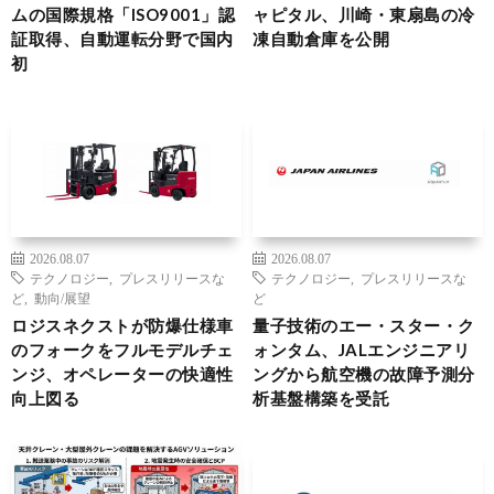
ムの国際規格「ISO9001」認
ャピタル、川崎・東扇島の冷
証取得、自動運転分野で国内
凍自動倉庫を公開
初
2026.08.07
2026.08.07
テクノロジー
,
プレスリリースな
テクノロジー
,
プレスリリースな
ど
,
動向/展望
ど
ロジスネクストが防爆仕様車
量子技術のエー・スター・ク
のフォークをフルモデルチェ
ォンタム、JALエンジニアリ
ンジ、オペレーターの快適性
ングから航空機の故障予測分
向上図る
析基盤構築を受託