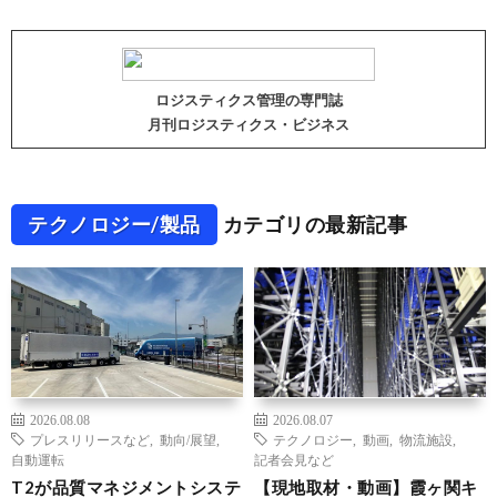
ロジスティクス管理の専門誌
月刊ロジスティクス・ビジネス
テクノロジー/製品
カテゴリの最新記事
2026.08.08
2026.08.07
プレスリリースなど
,
動向/展望
,
テクノロジー
,
動画
,
物流施設
,
自動運転
記者会見など
T2が品質マネジメントシステ
【現地取材・動画】霞ヶ関キ