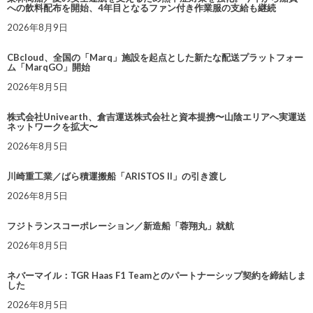
への飲料配布を開始、4年目となるファン付き作業服の支給も継続
2026年8月9日
CBcloud、全国の「Marq」施設を起点とした新たな配送プラットフォー
ム「MarqGO」開始
2026年8月5日
株式会社Univearth、倉吉運送株式会社と資本提携〜山陰エリアへ実運送
ネットワークを拡大〜
2026年8月5日
川崎重工業／ばら積運搬船「ARISTOS II」の引き渡し
2026年8月5日
フジトランスコーポレーション／新造船「蓉翔丸」就航
2026年8月5日
ネバーマイル：TGR Haas F1 Teamとのパートナーシップ契約を締結しま
した
2026年8月5日