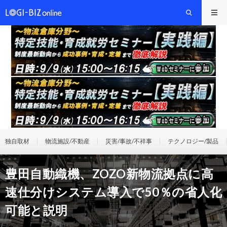
独自取材
物流施設/不動産
災害/事故/不祥事
テクノロジー/製品
豊田自動織機、ZOZO新物流拠点に高
速仕分けシステム導入で50％の省人化
可能と説明