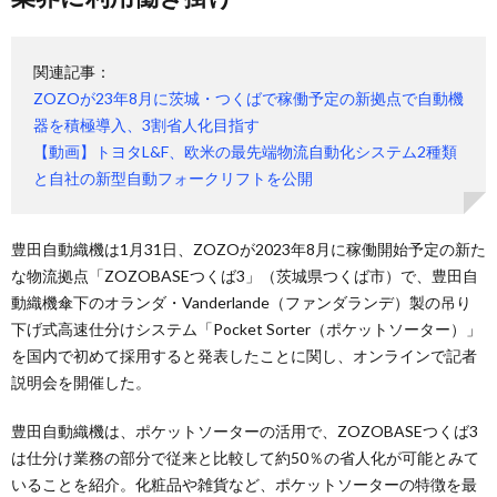
関連記事：
ZOZOが23年8月に茨城・つくばで稼働予定の新拠点で自動機
器を積極導入、3割省人化目指す
【動画】トヨタL&F、欧米の最先端物流自動化システム2種類
と自社の新型自動フォークリフトを公開
豊田自動織機は1月31日、ZOZOが2023年8月に稼働開始予定の新た
な物流拠点「ZOZOBASEつくば3」（茨城県つくば市）で、豊田自
動織機傘下のオランダ・Vanderlande（ファンダランデ）製の吊り
下げ式高速仕分けシステム「Pocket Sorter（ポケットソーター）」
を国内で初めて採用すると発表したことに関し、オンラインで記者
説明会を開催した。
豊田自動織機は、ポケットソーターの活用で、ZOZOBASEつくば3
は仕分け業務の部分で従来と比較して約50％の省人化が可能とみて
いることを紹介。化粧品や雑貨など、ポケットソーターの特徴を最