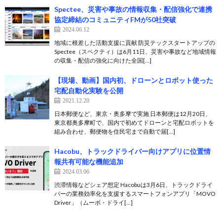
Spectee、災害や事故の情報収集・配信強化で連携
協定締結のコミュニティFMが50社突破
2024.06.12
地域に根差した活動支援に貢献 防災テックスタートアップの
Spectee（スペクティ）は6月11日、災害や事故など地域情報
の収集・配信の強化に向けた全国[…]
【現場、動画】国内初、ドローンとロボット使った
宅配自動化実験を公開
2021.12.20
日本郵便など、東京・奥多摩で実施 日本郵便は12月20日、
東京都奥多摩町で、国内で初めてドローンと宅配ロボットを
組み合わせ、郵便物を住民宅まで自動で届[…]
Hacobu、トラックドライバー向けアプリに位置情
報共有可能な機能追加
2024.03.06
渋滞情報などシェア想定 Hacobuは3月6日、トラックドライ
バーの業務効率化を支援するスマートフォンアプリ「MOVO
Driver」（ムーボ・ドライ[…]