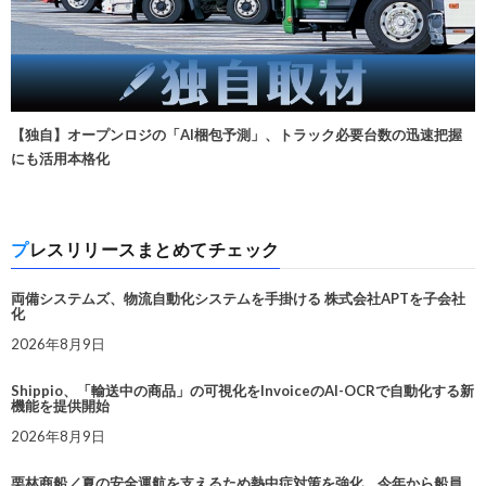
【独自】オープンロジの「AI梱包予測」、トラック必要台数の迅速把握
にも活用本格化
プレスリリースまとめてチェック
両備システムズ、物流自動化システムを手掛ける 株式会社APTを子会社
化
2026年8月9日
Shippio、「輸送中の商品」の可視化をInvoiceのAI-OCRで自動化する新
機能を提供開始
2026年8月9日
栗林商船／夏の安全運航を支えるため熱中症対策を強化。今年から船員