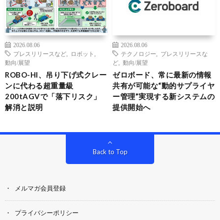
2026.08.06
2026.08.06
プレスリリースなど
,
ロボット
,
テクノロジー
,
プレスリリースな
動向/展望
ど
,
動向/展望
ROBO-HI、吊り下げ式クレー
ゼロボード、常に最新の情報
ンに代わる超重量級
共有が可能な“動的サプライヤ
200tAGVで「落下リスク」
ー管理”実現する新システムの
解消と説明
提供開始へ
Back to Top
メルマガ会員登録
プライバシーポリシー