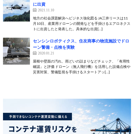
に出資
2021.11.10
地方の社会課題解決へビジネス強化図る JA三井リースは11
月10日、産業用ドローンの開発などを手掛けるエアロネクス
トに出資したと発表した。具体的な出資[…]
センシンロボティクス、住友商事の物流施設でドロ
ーン警備・点検を実験
2020.01.21
屋根や壁面の汚れ、雨どいの詰まりなどチェック、「有用性
確認」と評価 ドローン（無人飛行機）を活用した設備点検や
災害対策、警備監視を手掛けるスタートアッ[…]