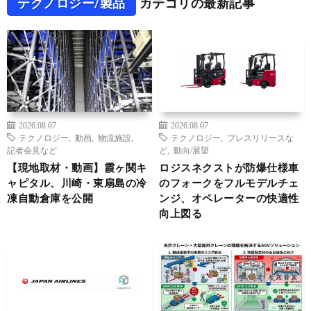
テクノロジー/製品
カテゴリの最新記事
2026.08.07
2026.08.07
テクノロジー
,
動画
,
物流施設
,
テクノロジー
,
プレスリリースな
記者会見など
ど
,
動向/展望
【現地取材・動画】霞ヶ関キ
ロジスネクストが防爆仕様車
ャピタル、川崎・東扇島の冷
のフォークをフルモデルチェ
凍自動倉庫を公開
ンジ、オペレーターの快適性
向上図る