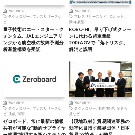
2026.08.07
2026.08.06
テクノロジー
,
プレスリリースな
プレスリリースなど
,
ロボット
,
ど
動向/展望
量子技術のエー・スター・ク
ROBO-HI、吊り下げ式クレー
ォンタム、JALエンジニアリ
ンに代わる超重量級
ングから航空機の故障予測分
200tAGVで「落下リスク」
析基盤構築を受託
解消と説明
2026.08.06
2026.08.06
テクノロジー
,
プレスリリースな
テクノロジー
,
動向/展望
,
記者会
ど
,
動向/展望
見など
ゼロボード、常に最新の情報
【現地取材】貿易関連業務の
共有が可能な“動的サプライヤ
効率化目指す業界団体「日本
ー管理”実現する新システムの
貿易DX協会」が発足