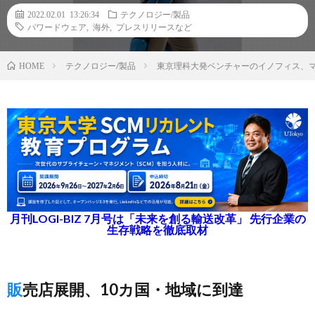
2022.02.01 13:26:34
テクノロジー/製品
パワードウェア
,
海外
,
プレスリリースなど
テクノロジー/製品
東京理科大発ベンチャーのイノフィス、マ
HOME
月刊LOGI-BIZ 7月号は「未来を創る輸送改革」 先行企業の
生存戦略を徹底取材
販売店展開、10カ国・地域に到達