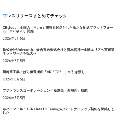
プレスリリースまとめてチェック
CBcloud、全国の「Marq」施設を起点とした新たな配送プラットフォー
ム「MarqGO」開始
2026年8月5日
株式会社Univearth、倉吉運送株式会社と資本提携〜山陰エリアへ実運送
ネットワークを拡大〜
2026年8月5日
川崎重工業／ばら積運搬船「ARISTOS II」の引き渡し
2026年8月5日
フジトランスコーポレーション／新造船「蓉翔丸」就航
2026年8月5日
ネバーマイル：TGR Haas F1 Teamとのパートナーシップ契約を締結しま
した