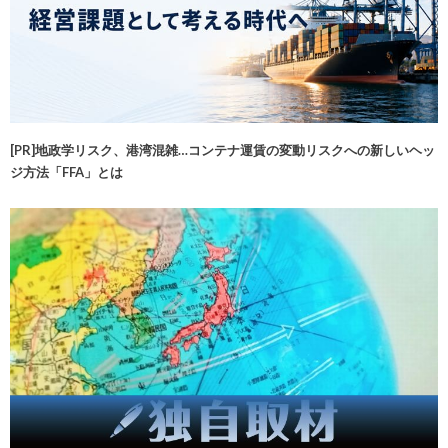
[PR]地政学リスク、港湾混雑…コンテナ運賃の変動リスクへの新しいヘッ
ジ方法「FFA」とは