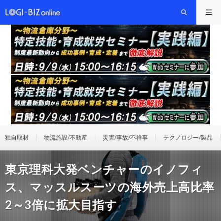
独自取材
物流施設/不動産
災害/事故/不祥事
テクノロジー/製品
東京理科大発ベンチャーのイノフィ
ス、マッスルスーツの海外売上高比率
2～3倍に拡大目指す