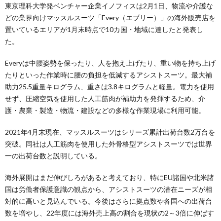
東京理科大学発ベンチャー企業イノフィスは2月1日、物流や介護な
どの業界向けマッスルスーツ「Every（エブリー）」の海外販売店を
置いているエリアが1月末時点で10カ国・地域に達したと発表し
た。
Everyは中腰姿勢を保ったり、人を抱え上げたり、重い物を持ち上げ
たりといった作業時に腰の負担を低減するアシストスーツ。最大補
助⼒25.5重量キログラム、重さは3.8キログラムと軽量。電⼒を使用
せず、圧縮空気を使用した人工筋肉が補助⼒を発揮するため、介
護・農業・製造・物流・建設などの多様な作業現場に利用可能。
2021年4月末現在、マッスルスーツはシリーズ累計出荷台数2万台を
突破。同社は人工筋肉を使用した外骨格型アシストスーツでは世界
一の出荷台数と説明している。
海外展開はまだ伸びしろがあると考えており、特にEU諸国や北米諸
国は労働者保護意識の観点から、アシストスーツの潜在ニーズが相
対的に高いと見込んでいる。今後はさらに拠点数や各国への出荷台
数を増やし、22年度には海外売上高の割合を現状の2～3倍に伸ばす