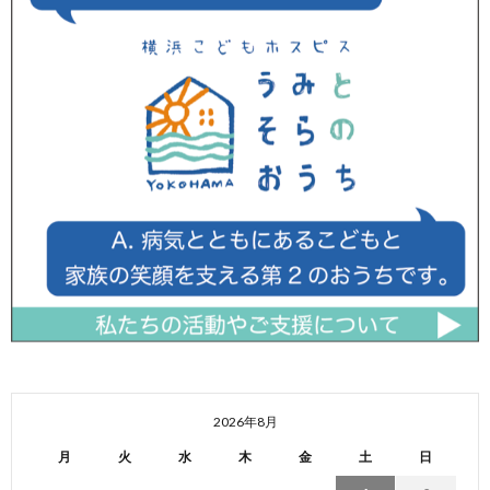
2026年8月
月
火
水
木
金
土
日