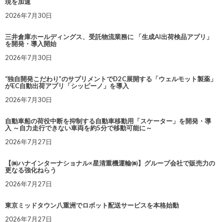
現を加速
2026年7月30日
三井倉庫ホールディングス、受託物流業務に 「生成AI出荷検品アプリ」
を開発・導入開始
2026年7月30日
“独自開発こだわり”のサプリメントでD2C展開する「ウェルモット製薬」
がEC自動出荷アプリ「シッピーノ」を導入
2026年7月30日
自動車船の荷役中断を抑制する自動車移動用「スケーター」を開発・導
入 ～自力走行できない車両を約5分で移動可能に～
2026年7月27日
【㈱ハナインターナショナル×星清重機運輸㈱】グループ会社で販売力の
更なる強化ねらう
2026年7月27日
東京ミッドタウン八重洲でロボット配送サービスを本格始動
2026年7月27日