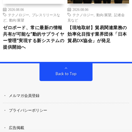
2026.08.06
2026.08.06
テクノロジー
,
プレスリリースな
テクノロジー
,
動向/展望
,
記者会
ど
,
動向/展望
見など
ゼロボード、常に最新の情報
【現地取材】貿易関連業務の
共有が可能な“動的サプライヤ
効率化目指す業界団体「日本
ー管理”実現する新システムの
貿易DX協会」が発足
提供開始へ
Back to Top
メルマガ会員登録
プライバシーポリシー
広告掲載