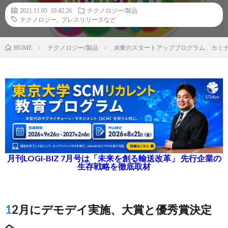
2021.11.05 10:42:26
テクノロジー/製品
テクノロジー
,
プレスリリースなど
テクノロジー/製品
JR東のスタートアッププログラム、カミナシ
HOME
月刊LOGI-BIZ 7月号は「未来を創る輸送改革」 先行企業の
生存戦略を徹底取材
12月にデモデイ実施、大賞と優秀賞決定
へ