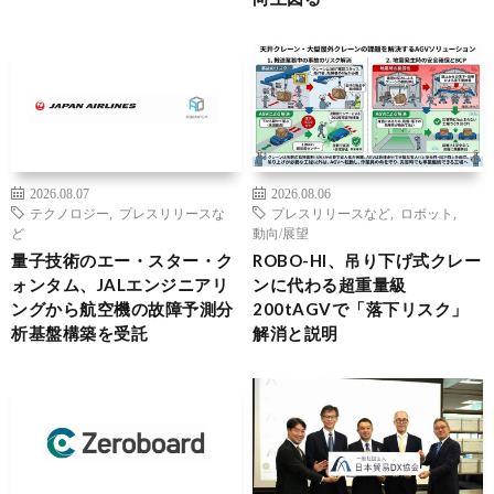
2026.08.07
2026.08.06
テクノロジー
,
プレスリリースな
プレスリリースなど
,
ロボット
,
ど
動向/展望
量子技術のエー・スター・ク
ROBO-HI、吊り下げ式クレー
ォンタム、JALエンジニアリ
ンに代わる超重量級
ングから航空機の故障予測分
200tAGVで「落下リスク」
析基盤構築を受託
解消と説明