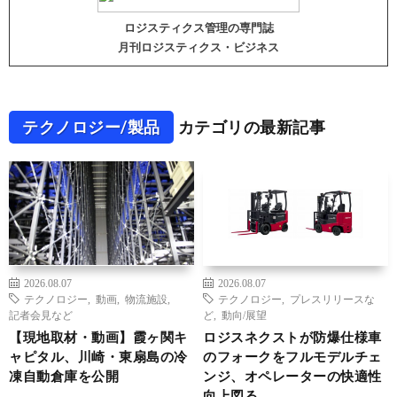
ロジスティクス管理の専門誌
月刊ロジスティクス・ビジネス
テクノロジー/製品
カテゴリの最新記事
2026.08.07
2026.08.07
テクノロジー
,
動画
,
物流施設
,
テクノロジー
,
プレスリリースな
記者会見など
ど
,
動向/展望
【現地取材・動画】霞ヶ関キ
ロジスネクストが防爆仕様車
ャピタル、川崎・東扇島の冷
のフォークをフルモデルチェ
凍自動倉庫を公開
ンジ、オペレーターの快適性
向上図る