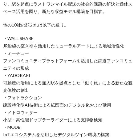
り、駅を起点にラストワンマイル配送の社会的課題の解決と遊休ス
ペース活用を図り、新たな収益モデル構築を目指す。
他の10社の顔ぶれは以下の通り。
・WALL SHARE
JR沿線の空き壁を活用したミューラルアートによる地域活性化
・ミーチュー
ファンコミュニティプラットフォームを活用した鉄道ファンコミュ
ニティの形成
・YADOKARI
可動産の活用による無人駅を拠点とした「動く旅」による新たな観
光体験の創出
・フォトラクション
建設特化型AI技術による紙図面のデジタル化および活用
・メトロウェザー
小型・高性能ドップラーライダーによる支障物検知
・MODE
IoTエコシステムを活用したデジタルツイン環境の構築