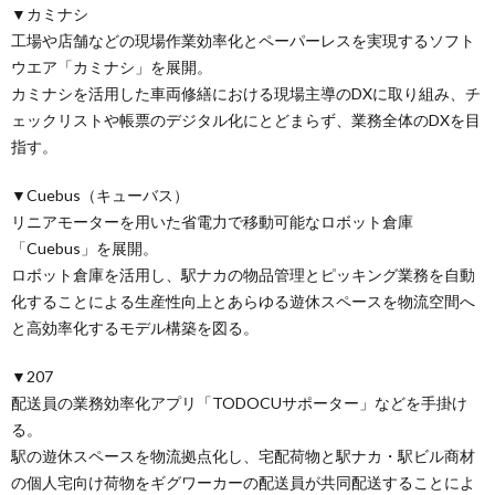
▼カミナシ
工場や店舗などの現場作業効率化とペーパーレスを実現するソフト
ウエア「カミナシ」を展開。
カミナシを活用した車両修繕における現場主導のDXに取り組み、チ
ェックリストや帳票のデジタル化にとどまらず、業務全体のDXを目
指す。
▼Cuebus（キューバス）
リニアモーターを用いた省電力で移動可能なロボット倉庫
「Cuebus」を展開。
ロボット倉庫を活用し、駅ナカの物品管理とピッキング業務を自動
化することによる生産性向上とあらゆる遊休スペースを物流空間へ
と高効率化するモデル構築を図る。
▼207
配送員の業務効率化アプリ「TODOCUサポーター」などを手掛け
る。
駅の遊休スペースを物流拠点化し、宅配荷物と駅ナカ・駅ビル商材
の個人宅向け荷物をギグワーカーの配送員が共同配送することによ