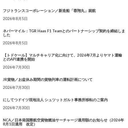
フジトランスコーポレーション／新造船「蓉翔丸」就航
2026年8月5日
ネバーマイル：TGR Haas F1 Teamとのパートナーシップ契約を締結しま
した
2026年8月5日
【トドケール】マルチキャリア化に向けて、2026年7月よりヤマト運輸
とのAPI連携を開始
2026年7月30日
JR貨物／お盆休み期間の貨物列車の運転計画について
2026年7月30日
にしてつドイツ現地法人 シュツットガルト事務所移転のご案内
2026年7月30日
NCA／日本発国際航空貨物燃油サーチャージ適用額のお知らせ（2026年
8月1日適用 改定）