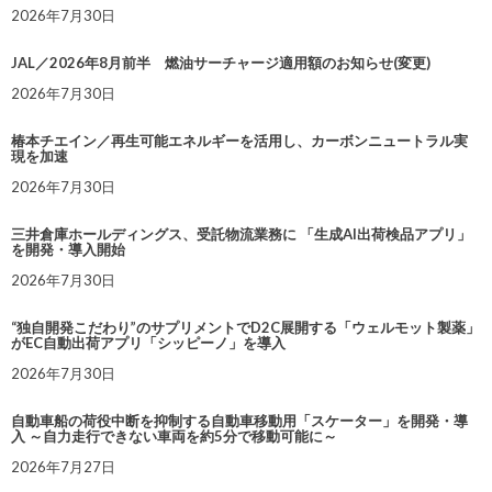
2026年7月30日
JAL／2026年8月前半 燃油サーチャージ適用額のお知らせ(変更)
2026年7月30日
椿本チエイン／再生可能エネルギーを活用し、カーボンニュートラル実
現を加速
2026年7月30日
三井倉庫ホールディングス、受託物流業務に 「生成AI出荷検品アプリ」
を開発・導入開始
2026年7月30日
“独自開発こだわり”のサプリメントでD2C展開する「ウェルモット製薬」
がEC自動出荷アプリ「シッピーノ」を導入
2026年7月30日
自動車船の荷役中断を抑制する自動車移動用「スケーター」を開発・導
入 ～自力走行できない車両を約5分で移動可能に～
2026年7月27日