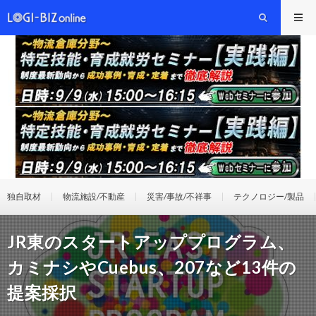
独自取材
物流施設/不動産
災害/事故/不祥事
テクノロジー/製品
JR東のスタートアッププログラム、
カミナシやCuebus、207など13件の
提案採択