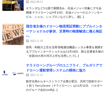
2022.09.13
オランダなど5カ国で展開済み、石油メジャー対象にデモ会
開催 テラドローンは9月13日、石油メジャーのエクソンモー
ビル、シェル、シェブロンなどに対し、超[…]
国交省主催のドローン物流実証実験にププルインタ
ーナショナルが参加、災害時の物資輸送に備え検証
へ
2022.11.19
群馬・利根川上空を活用 情報通信機器レンタル事業を展開す
るププルインターナショナルは11月18日、国土交通省主催の
「全国18カ所の河川上空を活用したド[…]
テラドローングループのユニフライ、ブルガリアで
ドローン運航管理システムの開発に協力
2021.11.12
航空当局からオーストラリア企業が受注、共同で技術サポー
ト担う Terra Drone（テラドローン）は11月12日、ベルギー
のグループ会社Unifly[…]