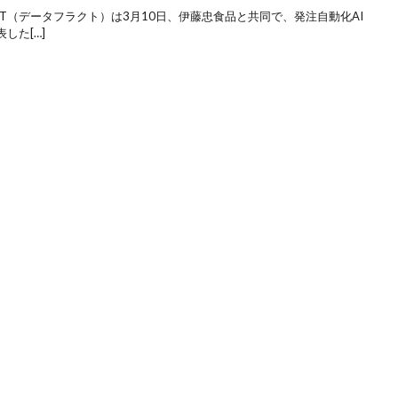
UCT（データフラクト）は3月10日、伊藤忠食品と共同で、発注自動化AI
した[…]