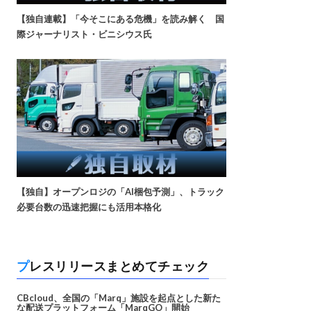
【独自連載】「今そこにある危機」を読み解く 国
際ジャーナリスト・ビニシウス氏
【独自】オープンロジの「AI梱包予測」、トラック
必要台数の迅速把握にも活用本格化
プレスリリースまとめてチェック
CBcloud、全国の「Marq」施設を起点とした新た
な配送プラットフォーム「MarqGO」開始