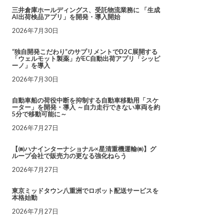
三井倉庫ホールディングス、受託物流業務に 「生成
AI出荷検品アプリ」を開発・導入開始
2026年7月30日
“独自開発こだわり”のサプリメントでD2C展開する
「ウェルモット製薬」がEC自動出荷アプリ「シッピ
ーノ」を導入
2026年7月30日
自動車船の荷役中断を抑制する自動車移動用「スケ
ーター」を開発・導入 ～自力走行できない車両を約
5分で移動可能に～
2026年7月27日
【㈱ハナインターナショナル×星清重機運輸㈱】グ
ループ会社で販売力の更なる強化ねらう
2026年7月27日
東京ミッドタウン八重洲でロボット配送サービスを
本格始動
2026年7月27日