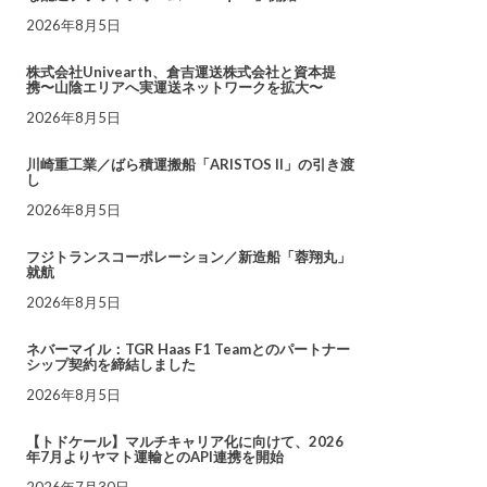
2026年8月5日
株式会社Univearth、倉吉運送株式会社と資本提
携〜山陰エリアへ実運送ネットワークを拡大〜
2026年8月5日
川崎重工業／ばら積運搬船「ARISTOS II」の引き渡
し
2026年8月5日
フジトランスコーポレーション／新造船「蓉翔丸」
就航
2026年8月5日
ネバーマイル：TGR Haas F1 Teamとのパートナー
シップ契約を締結しました
2026年8月5日
【トドケール】マルチキャリア化に向けて、2026
年7月よりヤマト運輸とのAPI連携を開始
2026年7月30日