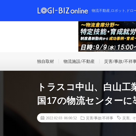
物流不動産,ロボット,ドロ
独自取材
物流施設/不動産
災害/事故/不祥
トラスコ中山、白山工業
国17の物流センターに
2022.02.03 06:00:52
災害/事故/不祥事
災害
,
そ