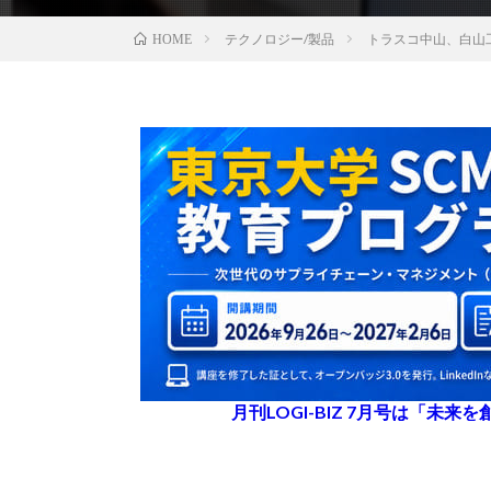
テクノロジー/製品
トラスコ中山、白山工
HOME
月刊LOGI-BIZ 7月号は「未