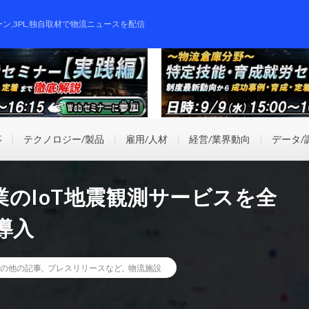
ーン,3PL,独自取材で物流ニュースを配信
事
テクノロジー/製品
雇用/人材
経営/業界動向
データ/
のIoT地震観測サービスを全
導入
の他の記事
,
プレスリリースなど
,
物流施設