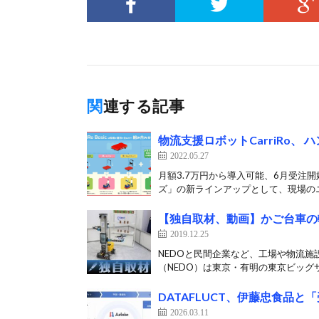
関連する記事
物流支援ロボットCarriRo
2022.05.27
月額3.7万円から導入可能、6月受注開始
ズ」の新ラインアップとして、現場のニ
【独自取材、動画】かご台車の
2019.12.25
NEDOと民間企業など、工場や物流施
（NEDO）は東京・有明の東京ビッグサイ
DATAFLUCT、伊藤忠食品と
2026.03.11