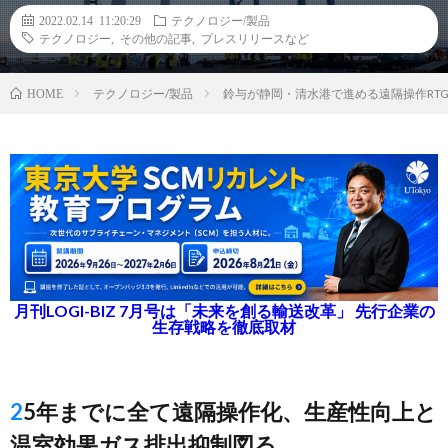
2022.02.14 11:20:29
テクノロジー/製品
テクノロジー
,
その他の記事
,
プレスリリースなど
テクノロジー/製品
鈴与が静岡・清水港で進める遠隔操作RT
HOME
月刊LOGI-BIZ 7月号は「未来を創る輸送改革」 先行企業の
生存戦略を徹底取材
25年までに全て遠隔操作化、生産性向上と
温室効果ガス排出抑制図る