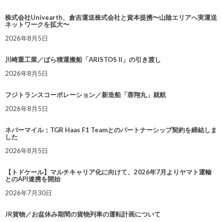
株式会社Univearth、倉吉運送株式会社と資本提携〜山陰エリアへ実運送
ネットワークを拡大〜
2026年8月5日
川崎重工業／ばら積運搬船「ARISTOS II」の引き渡し
2026年8月5日
フジトランスコーポレーション／新造船「蓉翔丸」就航
2026年8月5日
ネバーマイル：TGR Haas F1 Teamとのパートナーシップ契約を締結しま
した
2026年8月5日
【トドケール】マルチキャリア化に向けて、2026年7月よりヤマト運輸
とのAPI連携を開始
2026年7月30日
JR貨物／お盆休み期間の貨物列車の運転計画について