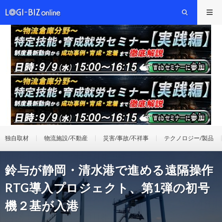
独自取材
物流施設/不動産
災害/事故/不祥事
テクノロジー/製品
鈴与が静岡・清水港で進める遠隔操作
RTG導入プロジェクト、第1弾の初号
機２基が入港