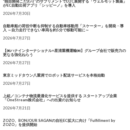
“独自開発こだわり”のサプリメントでD2C展開する「ウェルモット製薬」
がEC自動出荷アプリ「シッピーノ」を導入
2026年7月30日
自動車船の荷役中断を抑制する自動車移動用「スケーター」を開発・導
入 ～自力走行できない車両を約5分で移動可能に～
2026年7月27日
【㈱ハナインターナショナル×星清重機運輸㈱】グループ会社で販売力の
更なる強化ねらう
2026年7月27日
東京ミッドタウン八重洲でロボット配送サービスを本格始動
2026年7月27日
上組／コンテナ物流最適化サービスを提供する スタートアップ企業
「OneStream株式会社」への出資のお知らせ
2026年7月21日
ZOZO、BONJOUR SAGANの自社EC拡大に向け「Fulfillment by
ZOZO」を提供開始