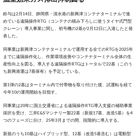
鈴与は2月14日、静岡県・清水港の新興津コンテナターミナルで進
めている遠隔操作RTG（コンテナの積み下ろしに使うタイヤ式門型
クレーン）導入事業に関し、初号機の2基が2月12日に入港したと発
表した。
同事業は新興津コンテナターミナルで運用する全てのRTGを2025年
までに遠隔操作化し、作業環境改善やコンテナターミナル全体の生
産性向上を図る。導入する遠隔操作RTGはトータルで22基（このう
ち新興港運は7基保有）を予定している。
第1弾の2基はターミナル内で付帯物を取り付けた後、試運転を経て
今年10の運用開始を目指す。
同事業は20年に国土交通省による遠隔操作RTG導入支援の補助事業
採択を受け、三井E&Sマシナリー製22基（新規17基、改造5基）を4
つのフェーズに分け、25年3月までの間、段階的に導入する。
新規のうち10基はハイブリッド型、12基（改造5基含む）は電動型