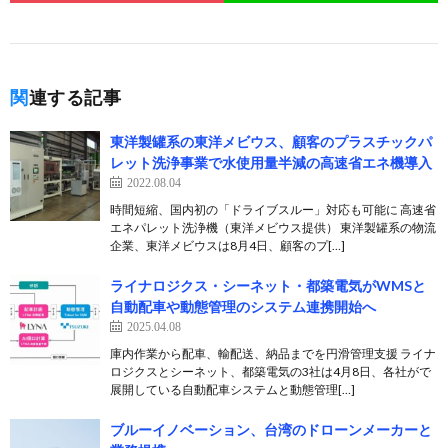
関連する記事
東洋製罐系の東洋メビウス、顧客のプラスチックパ
レット洗浄事業で水使用量半減の高速省エネ機導入
2022.08.04
時間短縮、国内初の「ドライブスルー」対応も可能に 高速省
エネパレット洗浄機（東洋メビウス提供） 東洋製罐系の物流
企業、東洋メビウスは8月4日、顧客のプ[…]
ライナロジクス・シーネット・都築電気がWMSと
自動配車や動態管理のシステム連携開始へ
2025.04.08
庫内作業から配車、輸配送、納品までを円滑管理支援 ライナ
ロジクスとシーネット、都築電気の3社は4月8日、各社がで
展開している自動配車システムと動態管理[…]
ブルーイノベーション、台湾のドローンメーカーと