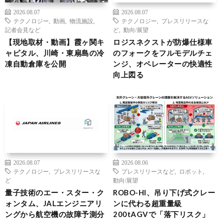
2026.08.07
2026.08.07
テクノロジー
,
動画
,
物流施設
,
テクノロジー
,
プレスリリースな
記者会見など
ど
,
動向/展望
【現地取材・動画】霞ヶ関キ
ロジスネクストが防爆仕様車
ャピタル、川崎・東扇島の冷
のフォークをフルモデルチェ
凍自動倉庫を公開
ンジ、オペレーターの快適性
向上図る
2026.08.07
2026.08.06
テクノロジー
,
プレスリリースな
プレスリリースなど
,
ロボット
,
ど
動向/展望
量子技術のエー・スター・ク
ROBO-HI、吊り下げ式クレー
ォンタム、JALエンジニアリ
ンに代わる超重量級
ングから航空機の故障予測分
200tAGVで「落下リスク」