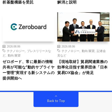
析基盤構築を受託
解消と説明
2026.08.06
2026.08.06
テクノロジー
,
プレスリリースな
テクノロジー
,
動向/展望
,
記者会
ど
,
動向/展望
見など
ゼロボード、常に最新の情報
【現地取材】貿易関連業務の
共有が可能な“動的サプライヤ
効率化目指す業界団体「日本
ー管理”実現する新システムの
貿易DX協会」が発足
提供開始へ
Back to Top