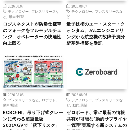
2026.08.07
2026.08.07
テクノロジー
,
プレスリリースな
テクノロジー
,
プレスリリースな
ど
,
動向/展望
ど
ロジスネクストが防爆仕様車
量子技術のエー・スター・ク
のフォークをフルモデルチェ
ォンタム、JALエンジニアリ
ンジ、オペレーターの快適性
ングから航空機の故障予測分
向上図る
析基盤構築を受託
2026.08.06
2026.08.06
プレスリリースなど
,
ロボット
,
テクノロジー
,
プレスリリースな
動向/展望
ど
,
動向/展望
ROBO-HI、吊り下げ式クレー
ゼロボード、常に最新の情報
ンに代わる超重量級
共有が可能な“動的サプライヤ
200tAGVで「落下リスク」
ー管理”実現する新システムの