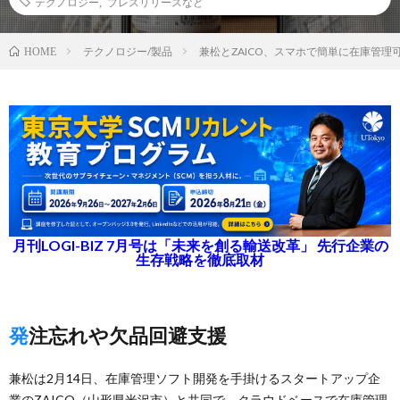
テクノロジー
,
プレスリリースなど
テクノロジー/製品
兼松とZAICO、スマホで簡単に在庫管理可
HOME
月刊LOGI-BIZ 7月号は「未来を創る輸送改革」 先行企業の
生存戦略を徹底取材
発注忘れや欠品回避支援
兼松は2月14日、在庫管理ソフト開発を手掛けるスタートアップ企
業のZAICO（山形県米沢市）と共同で、クラウドベースで在庫管理