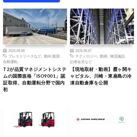
2026.08.08
2026.08.07
プレスリリースなど
,
動向/展望
,
テクノロジー
,
動画
,
物流施設
,
自動運転
記者会見など
T2が品質マネジメントシステ
【現地取材・動画】霞ヶ関キ
ムの国際規格「ISO9001」認
ャピタル、川崎・東扇島の冷
証取得、自動運転分野で国内
凍自動倉庫を公開
初