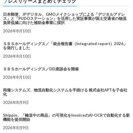
プレスリリースまとめてチェック
日本郵便、JPデジタル、GMOメイクショップによる「デジタルアドレ
ス」と「PUDOステーション」を活用した実証事業が国土交通省の物流
負荷低減に向けた補助金事業に採択
2026年8月10日
ＳＢＳホールディングス／「統合報告書（Integrated report）2026」
を発行しました
2026年8月10日
ＳＢＳホールディングス／DEI座談会を開催
2026年8月10日
両備システムズ、物流自動化システムを手掛ける 株式会社APTを子会社
化
2026年8月9日
Shippio、「輸送中の商品」の可視化をInvoiceのAI-OCRで自動化する新
機能を提供開始
2026年8月9日