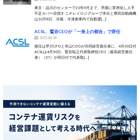
東京・品川のセンターで21年9月まで、早期に実用化し人手
不足カバー目指す ニチレイロジグループ本社と豊田自動織機
は10月8日、冷蔵・冷凍倉庫内で自動運[…]
ACSL、鷲谷CEOが「一身上の都合」で辞任
2025.04.30
後任は早川CFOと寺山COOが共同経営責任者に、4月30日付
ACSLは4月30日、鷲谷聡之代表取締役CEO（最高経営責任
者）（37）が同日付で代表取[…]