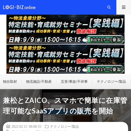
独自取材
物流施設/不動産
災害/事故/不祥事
テクノロジー/製品
兼松とZAICO、スマホで簡単に在庫管
理可能なSaaSアプリの販売を開始
2022.02.15 06:00:55
テクノロジー/製品