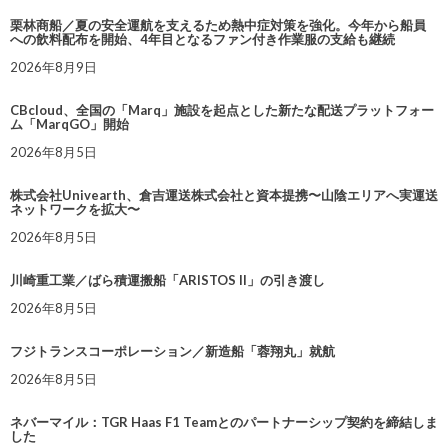
栗林商船／夏の安全運航を支えるため熱中症対策を強化。今年から船員
への飲料配布を開始、4年目となるファン付き作業服の支給も継続
2026年8月9日
CBcloud、全国の「Marq」施設を起点とした新たな配送プラットフォー
ム「MarqGO」開始
2026年8月5日
株式会社Univearth、倉吉運送株式会社と資本提携〜山陰エリアへ実運送
ネットワークを拡大〜
2026年8月5日
川崎重工業／ばら積運搬船「ARISTOS II」の引き渡し
2026年8月5日
フジトランスコーポレーション／新造船「蓉翔丸」就航
2026年8月5日
ネバーマイル：TGR Haas F1 Teamとのパートナーシップ契約を締結しま
した