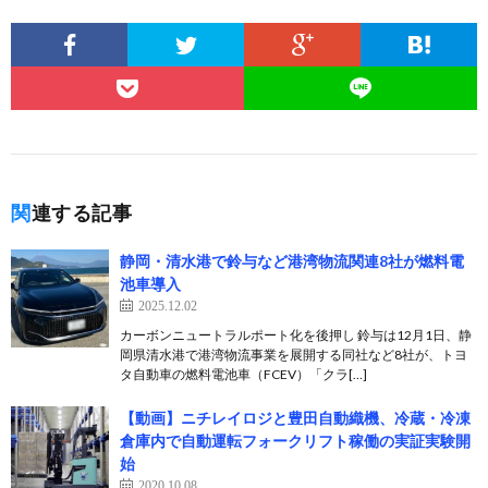
関連する記事
静岡・清水港で鈴与など港湾物流関連8社が燃料電
池車導入
2025.12.02
カーボンニュートラルポート化を後押し 鈴与は12月1日、静
岡県清水港で港湾物流事業を展開する同社など8社が、トヨ
タ自動車の燃料電池車（FCEV）「クラ[…]
【動画】ニチレイロジと豊田自動織機、冷蔵・冷凍
倉庫内で自動運転フォークリフト稼働の実証実験開
始
2020.10.08