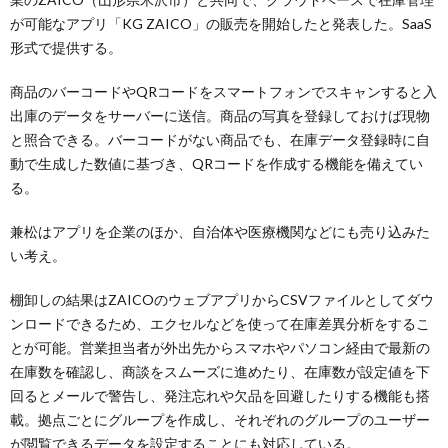
が可能なアプリ「KG ZAICO」の販売を開始したと発表した。SaaS
形式で提供する。
商品のバーコードやQRコードをスマートフォンでスキャンすると入
出庫のデータをサーバーに送信。商品の写真を登録しておけば現物
と照合できる。バーコードがない商品でも、在庫データ登録時に自
動で生成した数値に基づき、QRコードを作成する機能を備えてい
る。
兼松はアプリを企業のほか、自治体や医療機関などにも売り込みた
い考え。
棚卸しの結果はZAICOのウェブアプリからCSVファイルとしてダウ
ンロードできるため、エクセルなどを使って在庫差異分析をするこ
とが可能。営業担当者が外出先からスマホやパソコン経由で最新の
在庫数を確認し、商談をスムーズに進めたり、在庫数が設定値を下
回るとメールで警告し、発注忘れや欠品を回避したりする機能も搭
載。拠点ごとにグループを作成し、それぞれのグループのユーザー
が閲覧できるデータを設定することにも対応している。