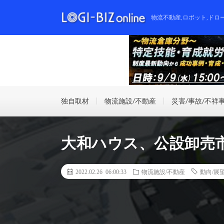
物流不動産,ロボット,ドロ
独自取材
物流施設/不動産
災害/事故/不祥
大和ハウス、公設卸売
2022.02.26 06:00:33
物流施設/不動産
動向/展