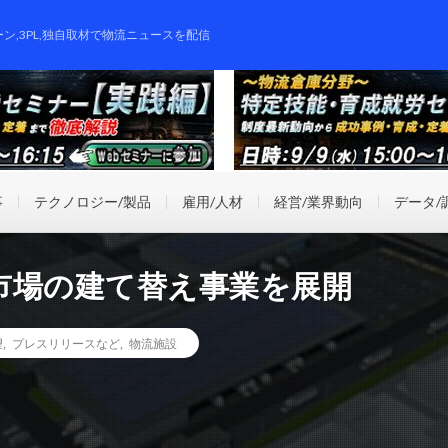
ーン,3PL,独自取材で物流ニュースを配信
事
テクノロジー/製品
雇用/人材
経営/業界動向
データ/
市場の建て替え事業を展開
望
,
プレスリリースなど
,
物流施設