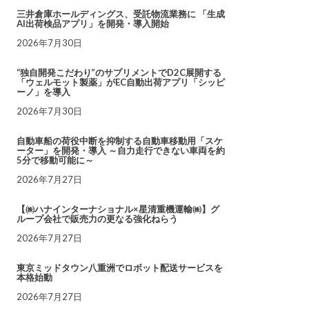
三井倉庫ホールディングス、受託物流業務に 「生成
AI出荷検品アプリ」を開発・導入開始
2026年7月30日
“独自開発こだわり”のサプリメントでD2C展開する
「ウェルモット製薬」がEC自動出荷アプリ「シッピ
ーノ」を導入
2026年7月30日
自動車船の荷役中断を抑制する自動車移動用「スケ
ーター」を開発・導入 ～自力走行できない車両を約
5分で移動可能に～
2026年7月27日
【㈱ハナインターナショナル×星清重機運輸㈱】グ
ループ会社で販売力の更なる強化ねらう
2026年7月27日
東京ミッドタウン八重洲でロボット配送サービスを
本格始動
2026年7月27日