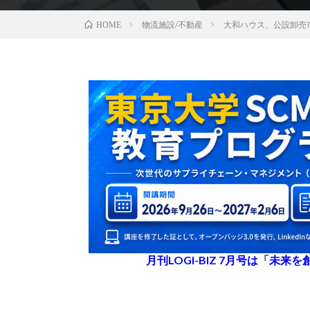
物流施設/不動産
大和ハウス、公設卸売
HOME
月刊LOGI-BIZ 7月号は「未