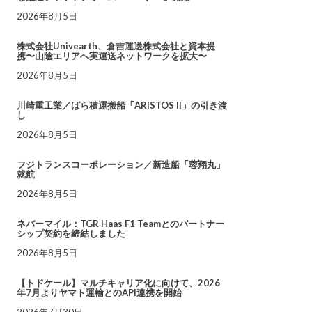
2026年8月5日
株式会社Univearth、倉吉運送株式会社と資本提
携〜山陰エリアへ実運送ネットワークを拡大〜
2026年8月5日
川崎重工業／ばら積運搬船「ARISTOS II」の引き渡
し
2026年8月5日
フジトランスコーポレーション／新造船「蓉翔丸」
就航
2026年8月5日
ネバーマイル：TGR Haas F1 Teamとのパートナー
シップ契約を締結しました
2026年8月5日
【トドケール】マルチキャリア化に向けて、2026
年7月よりヤマト運輸とのAPI連携を開始
2026年7月30日