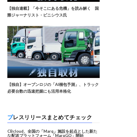
【独自連載】「今そこにある危機」を読み解く 国
際ジャーナリスト・ビニシウス氏
【独自】オープンロジの「AI梱包予測」、トラック
必要台数の迅速把握にも活用本格化
プレスリリースまとめてチェック
CBcloud、全国の「Marq」施設を起点とした新た
な配送プラットフォーム「MarqGO」開始