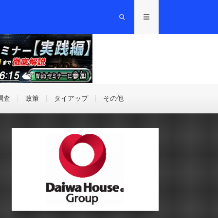
調査
政策
タイアップ
その他