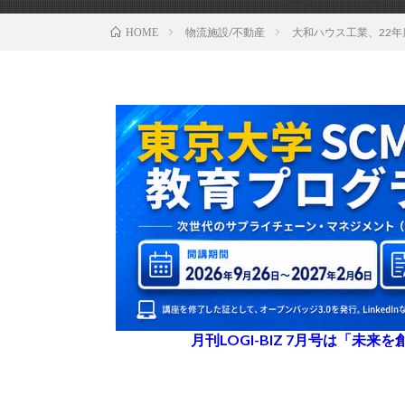
物流施設/不動産
大和ハウス工業、22年
HOME
月刊LOGI-BIZ 7月号は「未