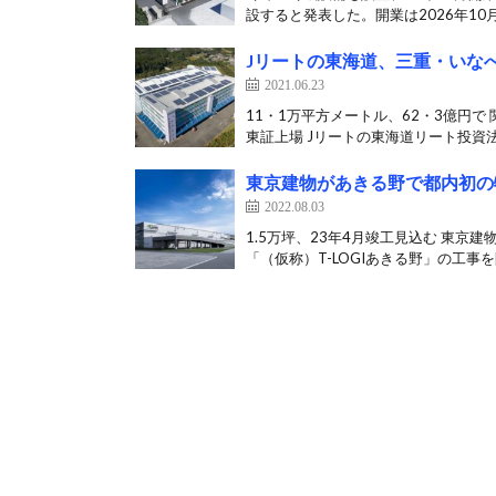
設すると発表した。開業は2026年10月
Jリートの東海道、三重・いな
2021.06.23
11・1万平方メートル、62・3億円
東証上場 Jリートの東海道リート投資法
東京建物があきる野で都内初の
2022.08.03
1.5万坪、23年4月竣工見込む 東
「（仮称）T-LOGIあきる野」の工事を