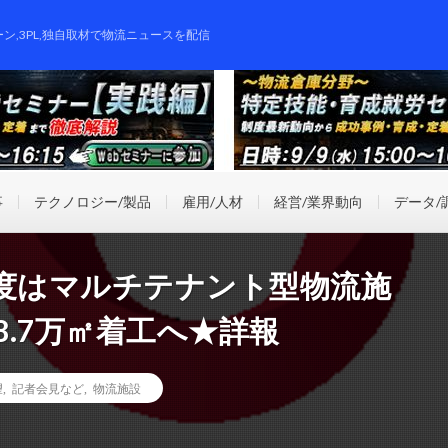
ーン,3PL,独自取材で物流ニュースを配信
事
テクノロジー/製品
雇用/人材
経営/業界動向
データ/
年度はマルチテナント型物流施
8.7万㎡着工へ★詳報
望
,
記者会見など
,
物流施設