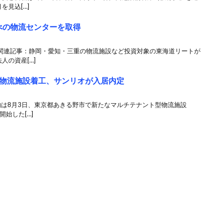
を見込[…]
べの物流センターを取得
で 関連記事：静岡・愛知・三重の物流施設など投資対象の東海道リートが
人の資産[…]
物流施設着工、サンリオが入居内定
京建物は8月3日、東京都あきる野市で新たなマルチテナント型物流施設
開始した[…]