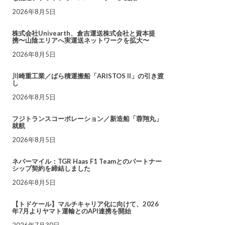
2026年8月5日
株式会社Univearth、倉吉運送株式会社と資本提
携〜山陰エリアへ実運送ネットワークを拡大〜
2026年8月5日
川崎重工業／ばら積運搬船「ARISTOS II」の引き渡
し
2026年8月5日
フジトランスコーポレーション／新造船「蓉翔丸」
就航
2026年8月5日
ネバーマイル：TGR Haas F1 Teamとのパートナー
シップ契約を締結しました
2026年8月5日
【トドケール】マルチキャリア化に向けて、2026
年7月よりヤマト運輸とのAPI連携を開始
2026年7月30日