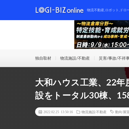
物流不動産,ロボット,ドロ
独自取材
物流施設/不動産
災害/事故/不祥
大和ハウス工業、22
設をトータル30棟、15
2022.02.25 13:50:16
物流施設/不動産
動向/展