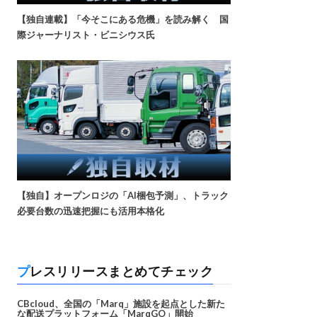
【独自連載】「今そこにある危機」を読み解く 国
際ジャーナリスト・ビニシウス氏
【独自】オープンロジの「AI梱包予測」、トラック
必要台数の迅速把握にも活用本格化
プレスリリースまとめてチェック
CBcloud、全国の「Marq」施設を起点とした新た
な配送プラットフォーム「MarqGO」開始