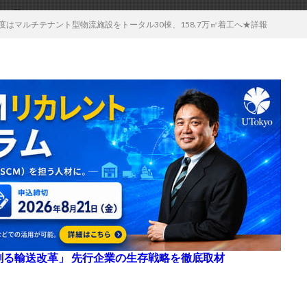
度はマルチテナント型物流施設をトータル30棟、158.7万㎡着工へ★詳報
来を創る輸送改革」 先行企業の生存戦略を徹底取材