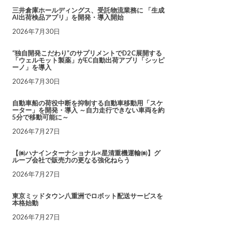
三井倉庫ホールディングス、受託物流業務に 「生成
AI出荷検品アプリ」を開発・導入開始
2026年7月30日
“独自開発こだわり”のサプリメントでD2C展開する
「ウェルモット製薬」がEC自動出荷アプリ「シッピ
ーノ」を導入
2026年7月30日
自動車船の荷役中断を抑制する自動車移動用「スケ
ーター」を開発・導入 ～自力走行できない車両を約
5分で移動可能に～
2026年7月27日
【㈱ハナインターナショナル×星清重機運輸㈱】グ
ループ会社で販売力の更なる強化ねらう
2026年7月27日
東京ミッドタウン八重洲でロボット配送サービスを
本格始動
2026年7月27日