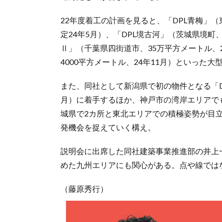
22年度着工の計画を見ると、「DPL青梅」（
定24年5月）、「DPL境古河」（茨城県境町、
Ⅱ」（千葉県四街道市、35万平方メートル、2
4000平方メートル、24年11月）といった大
また、同社として新潟県で初の物件となる「DP
月）に着手するほか、神戸市の湾岸エリアでも
城県で2カ所と東北エリアでの積極姿勢が目
発機会を捉えていく構え。
説明会に出席した同社建築事業推進部の井上
めた九州エリアにも関心がある。点や線では
（藤原秀行）