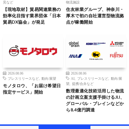
見など
物流施設
【現地取材】貿易関連業務の
住友林業グループ、神奈川・
効率化目指す業界団体「日本
厚木で初の自社運営型物流拠
貿易DX協会」が発足
点が稼働開始
2026.08.06
2026.08.06
プレスリリースなど
,
動向/展望
AI
,
プレスリリースなど
,
動向/展
望
,
提携/合弁など
モノタロウ、「お届け希望日
数理最適化技術活用した物流
指定サービス」開始
の計画立案支援手掛けるJIJ、
グローバル・ブレインなどか
ら8.4億円調達