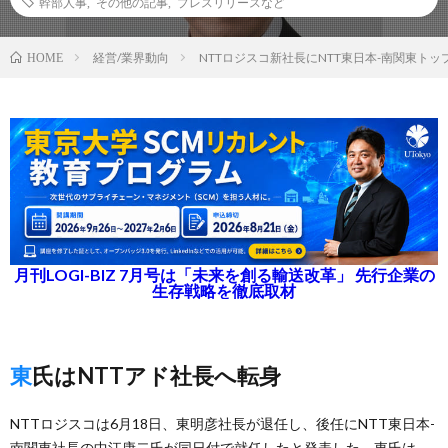
幹部人事
,
その他の記事
,
プレスリリースなど
経営/業界動向
NTTロジスコ新社長にNTT東日本-南関東ト
HOME
月刊LOGI-BIZ 7月号は「未来を創る輸送改革」 先行企業の
生存戦略を徹底取材
東氏はNTTアド社長へ転身
NTTロジスコは6月18日、東明彦社長が退任し、後任にNTT東日本-
南関東社長の中江康二氏が同日付で就任したと発表した。東氏は