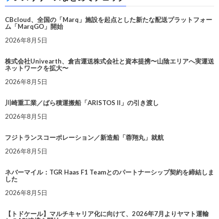
CBcloud、全国の「Marq」施設を起点とした新たな配送プラットフォー
ム「MarqGO」開始
2026年8月5日
株式会社Univearth、倉吉運送株式会社と資本提携〜山陰エリアへ実運送
ネットワークを拡大〜
2026年8月5日
川崎重工業／ばら積運搬船「ARISTOS II」の引き渡し
2026年8月5日
フジトランスコーポレーション／新造船「蓉翔丸」就航
2026年8月5日
ネバーマイル：TGR Haas F1 Teamとのパートナーシップ契約を締結しま
した
2026年8月5日
【トドケール】マルチキャリア化に向けて、2026年7月よりヤマト運輸