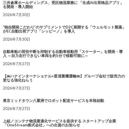
三井倉庫ホールディングス、受託物流業務に 「生成AI出荷検品アプリ」
を開発・導入開始
2026年7月30日
“独自開発こだわり”のサプリメントでD2C展開する「ウェルモット製薬」
がEC自動出荷アプリ「シッピーノ」を導入
2026年7月30日
自動車船の荷役中断を抑制する自動車移動用「スケーター」を開発・導
入 ～自力走行できない車両を約5分で移動可能に～
2026年7月27日
【㈱ハナインターナショナル×星清重機運輸㈱】グループ会社で販売力の
更なる強化ねらう
2026年7月27日
東京ミッドタウン八重洲でロボット配送サービスを本格始動
2026年7月27日
上組／コンテナ物流最適化サービスを提供する スタートアップ企業
「OneStream株式会社」への出資のお知らせ