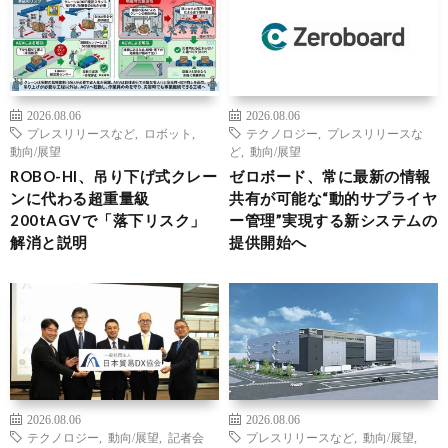
2026.08.06
2026.08.06
プレスリリースなど
,
ロボット
,
テクノロジー
,
プレスリリースな
動向/展望
ど
,
動向/展望
ROBO-HI、吊り下げ式クレー
ゼロボード、常に最新の情報
ンに代わる超重量級
共有が可能な“動的サプライヤ
200tAGVで「落下リスク」
ー管理”実現する新システムの
解消と説明
提供開始へ
2026.08.06
2026.08.06
テクノロジー
,
動向/展望
,
記者会
プレスリリースなど
,
動向/展望
,