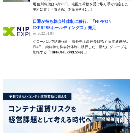
用 佐川急便は8月28日、宅配で荷物を受け取り手が指定した
場所に置く「置き配」対応を9月2[…]
日通が持ち株会社体制に移行、「NIPPON
EXPRESSホールディングス」発足
2022.01.04
グローバルで結束強化、海外売上高伸長目指す 日本通運が1
月4日、純粋持ち株会社体制に移行した。新たにグループを
統括する「NIPPON EXPRESSホ[…]