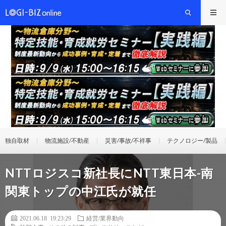
独自取材
物流施設/不動産
災害/事故/不祥事
テクノロジー/製品
NTTロジスコ新社長にNTT東日本-南
関東トップの中江氏が就任
2021.06.18 19:23:29
経営/業界動向