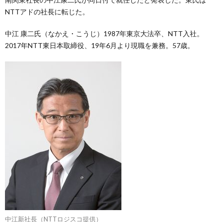
NTTアドの社長に転じた。
中江 康二氏（なかえ・こうじ）1987年東京大法卒、NTT入社。
2017年NTT東日本取締役、19年6月より現職を兼務。57歳。
中江新社長（NTTロジスコ提供）