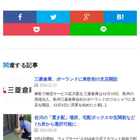
関連する記事
三菱倉庫、ポーランドに東欧初の支店開設
2024.12.13
東欧で物流サービス拡大図る 三菱倉庫は12月13日、欧州の
現地法人、欧州三菱倉庫会社がポーランドのワルシャワに支
店を開設、12月2日に営業を始めたと発[…]
佐川の「置き配」場所、宅配ボックスや玄関前など
7カ所から選択可能に
2024.08.28
9月2日開始、ウェブサービスやLINE公式アカウント経由で利