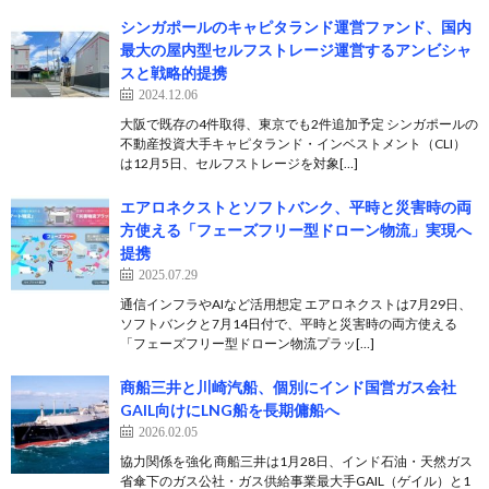
シンガポールのキャピタランド運営ファンド、国内
最大の屋内型セルフストレージ運営するアンビシャ
スと戦略的提携
2024.12.06
大阪で既存の4件取得、東京でも2件追加予定 シンガポールの
不動産投資大手キャピタランド・インベストメント（CLI）
は12月5日、セルフストレージを対象[…]
エアロネクストとソフトバンク、平時と災害時の両
方使える「フェーズフリー型ドローン物流」実現へ
提携
2025.07.29
通信インフラやAIなど活用想定 エアロネクストは7月29日、
ソフトバンクと7月14日付で、平時と災害時の両方使える
「フェーズフリー型ドローン物流プラッ[…]
商船三井と川崎汽船、個別にインド国営ガス会社
GAIL向けにLNG船を長期傭船へ
2026.02.05
協力関係を強化 商船三井は1月28日、インド石油・天然ガス
省傘下のガス公社・ガス供給事業最大手GAIL（ゲイル）と1