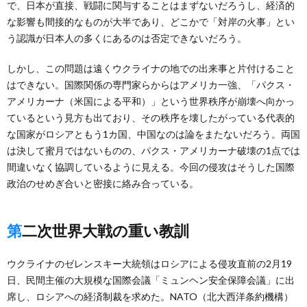
で、日本が直接、戦闘に関与することはまずないだろうし、経済的
な影響も間接的なものが大半であり、どこかで「対岸の火事」とい
う認識が日本人の多くにあるのは否定できないだろう。
しかし、この問題は遠くウクライナの地での出来事と片付けること
はできない。国際関係の専門家らからはアメリカ一強、「パクス・
アメリカーナ（米国による平和）」という世界秩序が崩壊へ向かっ
ているという見方も出ており、その秩序を壊したがっている代表的
な国家がロシアともう1カ国、中国なのは論をまたないだろう。両国
は決して蜜月ではないものの、パクス・アメリカーナ破壊の1点では
間違いなく協調しているように見える。今回の侵攻はそうした国際
政治のせめぎ合いと密接に絡み合っている。
第二次世界大戦の重い教訓
ウクライナのゼレンスキー大統領はロシアによる侵攻直前の2月19
日、民間主催の大規模な国際会議「ミュンヘン安全保障会議」に出
席し、ロシアへの経済制裁を求めた。NATO（北大西洋条約機構）