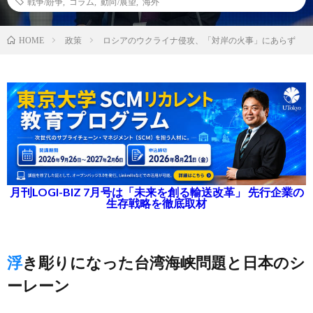
戦争/紛争
,
コラム
,
動向/展望
,
海外
政策
ロシアのウクライナ侵攻、「対岸の火事」にあらず
HOME
月刊LOGI-BIZ 7月号は「未来を創る輸送改革」 先行企業の
生存戦略を徹底取材
浮き彫りになった台湾海峡問題と日本のシ
ーレーン