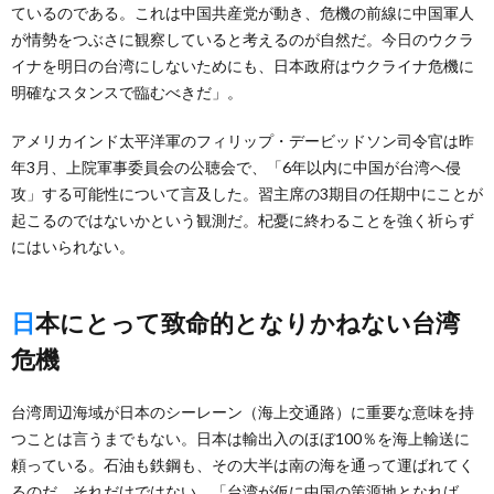
ているのである。これは中国共産党が動き、危機の前線に中国軍人
が情勢をつぶさに観察していると考えるのが自然だ。今日のウクラ
イナを明日の台湾にしないためにも、日本政府はウクライナ危機に
明確なスタンスで臨むべきだ」。
アメリカインド太平洋軍のフィリップ・デービッドソン司令官は昨
年3月、上院軍事委員会の公聴会で、「6年以内に中国が台湾へ侵
攻」する可能性について言及した。習主席の3期目の任期中にことが
起こるのではないかという観測だ。杞憂に終わることを強く祈らず
にはいられない。
日本にとって致命的となりかねない台湾
危機
台湾周辺海域が日本のシーレーン（海上交通路）に重要な意味を持
つことは言うまでもない。日本は輸出入のほぼ100％を海上輸送に
頼っている。石油も鉄鋼も、その大半は南の海を通って運ばれてく
るのだ。それだけではない。「台湾が仮に中国の策源地となれば、