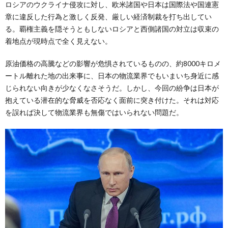
ロシアのウクライナ侵攻に対し、欧米諸国や日本は国際法や国連憲
章に違反した行為と激しく反発、厳しい経済制裁を打ち出してい
る。覇権主義を隠そうともしないロシアと西側諸国の対立は収束の
着地点が現時点で全く見えない。
原油価格の高騰などの影響が危惧されているものの、約8000キロメ
ートル離れた地の出来事に、日本の物流業界でもいまいち身近に感
じられない向きが少なくなさそうだ。しかし、今回の紛争は日本が
抱えている潜在的な脅威を否応なく面前に突き付けた。それは対応
を誤れば決して物流業界も無傷ではいられない問題だ。