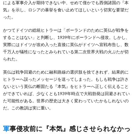
による軍事介入が期待できない中、せめて僅かでも西側諸国の『本
気』を示し、ロシアの暴挙を食い止めてほしいという切実な要望だ
った。
かつてドイツの総統ヒトラーは「ポーランドのために英仏が戦争を
することはない」と判断し、1939年にポーランドへ侵攻。しかし、
実際にはドイツが攻め入った直後に英仏がドイツへ宣戦布告し、数
千万人が犠牲になったとみられている第二次世界大戦の火ぶたが切
られた。
英仏は戦争回避のために融和路線の選択肢を捨てきれず、結果的に
ヒトラーへ誤ったメッセージを送ってしまった。もしも戦争は許さ
ないという英仏の断固たる『本気』をヒトラーへ正しく伝えること
ができていれば、少なくとも1939年時点で大戦勃発は回避されてい
た可能性がある。世界の歴史は大きく変わっていたかもしれないの
だ。この教訓は実に重い。
軍事侵攻前に『本気』感じさせられなかっ