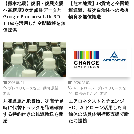
【熊本地震】復旧・復興支援
【熊本地震】JR貨物と全国通
へ高精度3次元点群データと
運連盟、被災自治体への救援
Google Photorealistic 3D
物資を無償輸送
Tilesを活用した空間情報を無
償提供
2026.08.04
2026.08.03
プレスリリースなど
,
動向/展望
,
AI
,
ドローン
,
プレスリリースな
災害
ど
,
提携/合弁など
,
災害
丸和通運とJR貨物、災害予見
エアロネクストとチェンジ
時に代替トラックを迅速確保
HD、AIドローン活用した自
する特約付きの鉄道輸送を開
治体の防災体制構築支援で新
始
たに提携