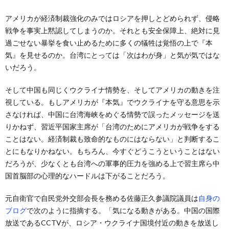
アメリカが経済制裁強化のみではロシアを押しとどめられず、侵略
戦争を事実上黙認してしまうのか。それとも安全保障上、絶対に見
過ごせない暴挙を食い止めるために多くの犠牲は覚悟の上で『本
気』を見せるのか。台湾にとっては「次はわが身」と気が気ではな
いだろう。
そして中国も同じくウクライナ情勢を、そしてアメリカの動きを注
視している。もしアメリカが『本気』でウクライナを守る意思を示
さなければ、中国に台湾海峡をめぐる情勢で誤ったメッセージを送
りかねず、習近平国家主席が「台湾のためにアメリカが戦争をする
ことはない。経済制裁も致命的なものにはならない」と判断するこ
とにもなりかねない。もちろん、今すぐどうこうということはない
だろうが、少なくとも台湾への軍事的圧力を強める上で習主席ら中
国首脳部の心理的なハードルは下がることだろう。
元自衛官で自民党外交部会長を務める佐藤正久参議院議員は
自身の
ブログ
で次のように指摘する。「気になる動きがある。中国の国際
放送であるCCTVが、ロシア・ウクライナ国境付近の動きを放送し