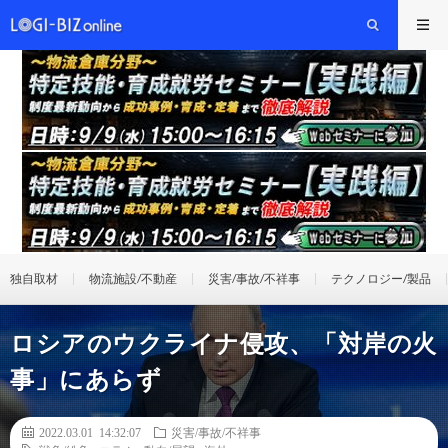
独自取材
物流施設/不動産
災害/事故/不祥事
テクノロジー/製品
ロシアのウクライナ侵攻、「対岸の火
事」にあらず
2022.03.01 14:32:07
災害/事故/不祥事