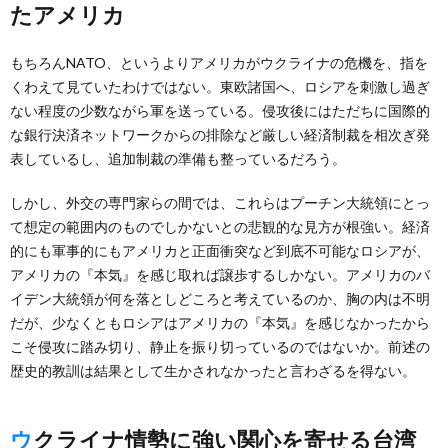
たアメリカ
もちろんNATO、というよりアメリカがウクライナの危機を、指を
くわえて見ていたわけではない。東欧諸国へ、ロシアを刺激し過ぎ
ない程度の少数ながら軍を送っている。侵攻後にはただちに国際的
な銀行決済ネットワークからの排除など厳しい経済制裁を相次ぎ発
表しているし、追加制裁の準備も整っているだろう。
しかし、外交の専門家らの間では、これらはプーチン大統領にとっ
て想定の範囲内のものでしかないとの悲観的な見方が根強い。経済
的にも軍事的にもアメリカと正面衝突など到底不可能なロシアが、
アメリカの『本気』を感じ取れば譲歩するしかない。アメリカのバ
イデン大統領が何を落としどころと考えているのか、胸の内は不明
だが、少なくともロシアはアメリカの『本気』を感じなかったから
こそ侵攻に踏み切り、静止を振り切っているのではないか。前述の
歴史的教訓は結果として生かされなかったと言わざるを得ない。
ウクライナ情勢に強い関心を寄せる台湾