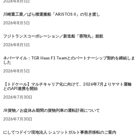
2026年8月5日
川崎重工業／ばら積運搬船「ARISTOS II」の引き渡し
2026年8月5日
フジトランスコーポレーション／新造船「蓉翔丸」就航
2026年8月5日
ネバーマイル：TGR Haas F1 Teamとのパートナーシップ契約を締結しま
した
2026年8月5日
【トドケール】マルチキャリア化に向けて、2026年7月よりヤマト運輸
とのAPI連携を開始
2026年7月30日
JR貨物／お盆休み期間の貨物列車の運転計画について
2026年7月30日
にしてつドイツ現地法人 シュツットガルト事務所移転のご案内