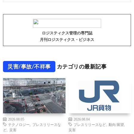
ロジスティクス管理の専門誌
月刊ロジスティクス・ビジネス
災害/事故/不祥事
カテゴリの最新記事
2026.08.05
2026.08.04
テクノロジー
,
プレスリリースな
プレスリリースなど
,
動向/展望
,
ど
,
災害
災害