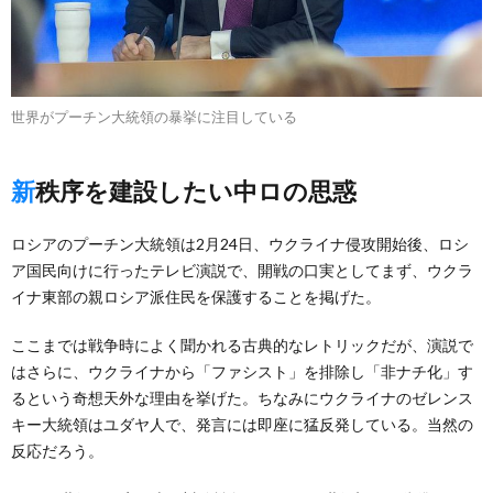
世界がプーチン大統領の暴挙に注目している
新秩序を建設したい中ロの思惑
ロシアのプーチン大統領は2月24日、ウクライナ侵攻開始後、ロシ
ア国民向けに行ったテレビ演説で、開戦の口実としてまず、ウクラ
イナ東部の親ロシア派住民を保護することを掲げた。
ここまでは戦争時によく聞かれる古典的なレトリックだが、演説で
はさらに、ウクライナから「ファシスト」を排除し「非ナチ化」す
るという奇想天外な理由を挙げた。ちなみにウクライナのゼレンス
キー大統領はユダヤ人で、発言には即座に猛反発している。当然の
反応だろう。