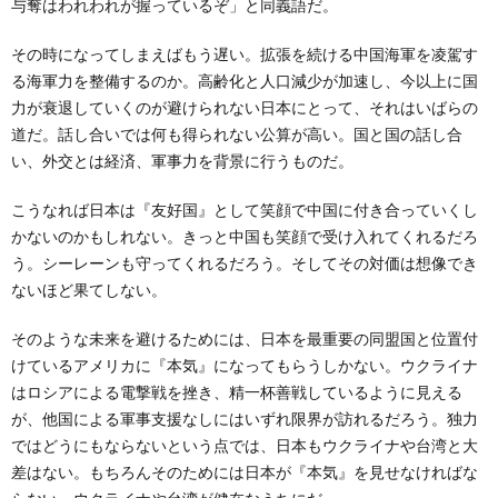
与奪はわれわれが握っているぞ」と同義語だ。
その時になってしまえばもう遅い。拡張を続ける中国海軍を凌駕す
る海軍力を整備するのか。高齢化と人口減少が加速し、今以上に国
力が衰退していくのが避けられない日本にとって、それはいばらの
道だ。話し合いでは何も得られない公算が高い。国と国の話し合
い、外交とは経済、軍事力を背景に行うものだ。
こうなれば日本は『友好国』として笑顔で中国に付き合っていくし
かないのかもしれない。きっと中国も笑顔で受け入れてくれるだろ
う。シーレーンも守ってくれるだろう。そしてその対価は想像でき
ないほど果てしない。
そのような未来を避けるためには、日本を最重要の同盟国と位置付
けているアメリカに『本気』になってもらうしかない。ウクライナ
はロシアによる電撃戦を挫き、精一杯善戦しているように見える
が、他国による軍事支援なしにはいずれ限界が訪れるだろう。独力
ではどうにもならないという点では、日本もウクライナや台湾と大
差はない。もちろんそのためには日本が『本気』を見せなければな