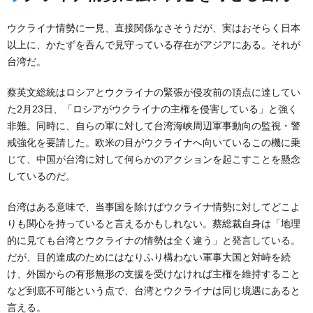
ウクライナ情勢に一見、直接関係なさそうだが、実はおそらく日本
以上に、かたずを呑んで見守っている存在がアジアにある。それが
台湾だ。
蔡英文総統はロシアとウクライナの緊張が侵攻前の頂点に達してい
た2月23日、「ロシアがウクライナの主権を侵害している」と強く
非難。同時に、自らの軍に対して台湾海峡周辺軍事動向の監視・警
戒強化を要請した。欧米の目がウクライナへ向いているこの機に乗
じて、中国が台湾に対して何らかのアクションを起こすことを懸念
しているのだ。
台湾はある意味で、当事国を除けばウクライナ情勢に対してどこよ
りも関心を持っていると言えるかもしれない。蔡総裁自身は「地理
的に見ても台湾とウクライナの情勢は全く違う」と発言している。
だが、目的達成のためにはなりふり構わない軍事大国と対峙を続
け、外国からの有形無形の支援を受けなければ主権を維持すること
など到底不可能という点で、台湾とウクライナは同じ境遇にあると
言える。