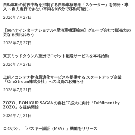
自動車船の荷役中断を抑制する自動車移動用「スケーター」を開発・導
入 ～自力走行できない車両を約5分で移動可能に～
2026年7月27日
【㈱ハナインターナショナル×星清重機運輸㈱】グループ会社で販売力の
更なる強化ねらう
2026年7月27日
東京ミッドタウン八重洲でロボット配送サービスを本格始動
2026年7月27日
上組／コンテナ物流最適化サービスを提供する スタートアップ企業
「OneStream株式会社」への出資のお知らせ
2026年7月21日
ZOZO、BONJOUR SAGANの自社EC拡大に向け「Fulfillment by
ZOZO」を提供開始
2026年7月21日
ロジポケ、「パスキー認証（MFA）」機能をリリース