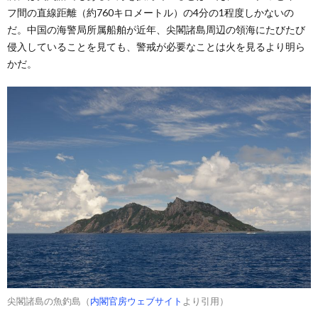
フ間の直線距離（約760キロメートル）の4分の1程度しかないの
だ。中国の海警局所属船舶が近年、尖閣諸島周辺の領海にたびたび
侵入していることを見ても、警戒が必要なことは火を見るより明ら
かだ。
尖閣諸島の魚釣島（
内閣官房ウェブサイト
より引用）