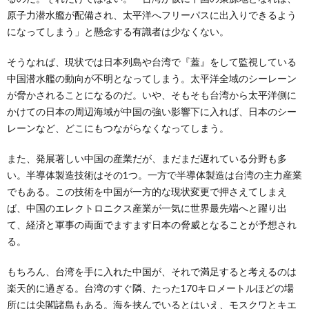
原子力潜水艦が配備され、太平洋へフリーパスに出入りできるよう
になってしまう」と懸念する有識者は少なくない。
そうなれば、現状では日本列島や台湾で『蓋』をして監視している
中国潜水艦の動向が不明となってしまう。太平洋全域のシーレーン
が脅かされることになるのだ。いや、そもそも台湾から太平洋側に
かけての日本の周辺海域が中国の強い影響下に入れば、日本のシー
レーンなど、どこにもつながらなくなってしまう。
また、発展著しい中国の産業だが、まだまだ遅れている分野も多
い。半導体製造技術はその1つ。一方で半導体製造は台湾の主力産業
でもある。この技術を中国が一方的な現状変更で押さえてしまえ
ば、中国のエレクトロニクス産業が一気に世界最先端へと躍り出
て、経済と軍事の両面でますます日本の脅威となることが予想され
る。
もちろん、台湾を手に入れた中国が、それで満足すると考えるのは
楽天的に過ぎる。台湾のすぐ隣、たった170キロメートルほどの場
所には尖閣諸島もある。海を挟んでいるとはいえ、モスクワとキエ