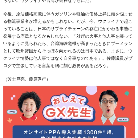
らない。ウクライナや台湾が健在なうちにだ。
今後、原油価格高騰に伴うガソリンや軽油の価格上昇に頭を悩ませ
る物流事業者が増えるかもしれない。だが、今、ウクライナで起こ
っていることは、日本のサプライチェーンの存亡にかかわる事態に
発展する序章となるかもしれない。「対岸の火事と他人事を装って
いるように見られたら、台湾海峡危機が高まったときにブーメラン
として欧州諸国からそっぽを向かれるのは日本である。まさに、ウ
クライナ情勢は他人事ではなく自分事なのである」。佐藤議員がブ
ログで主張している言葉を胸に刻む必要があるだろう。
（芳士戸亮、藤原秀行）