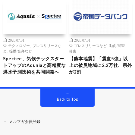
2026.07.31
2026.07.31
テクノロジー
,
プレスリリースな
プレスリリースなど
,
動向/展望
,
ど
,
提携/合弁など
災害
Spectee、気候テックスター
【熊本地震】「震度5強」以
トアップのAquniaと高精度な
上の被災地域に2.2万社、県外
洪水予測技術を共同開発へ
が2割
Back to Top
メルマガ会員登録