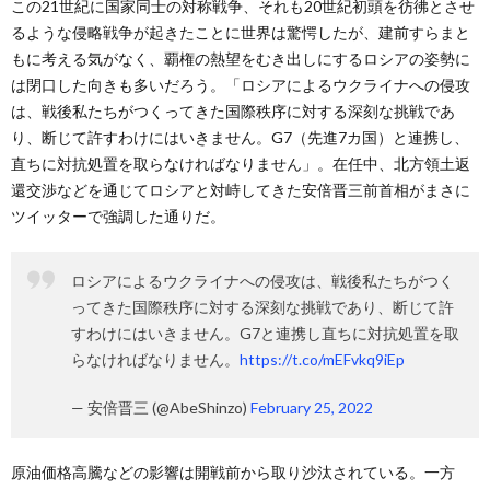
この21世紀に国家同士の対称戦争、それも20世紀初頭を彷彿とさせ
るような侵略戦争が起きたことに世界は驚愕したが、建前すらまと
もに考える気がなく、覇権の熱望をむき出しにするロシアの姿勢に
は閉口した向きも多いだろう。「ロシアによるウクライナへの侵攻
は、戦後私たちがつくってきた国際秩序に対する深刻な挑戦であ
り、断じて許すわけにはいきません。G7（先進7カ国）と連携し、
直ちに対抗処置を取らなければなりません」。在任中、北方領土返
還交渉などを通じてロシアと対峙してきた安倍晋三前首相がまさに
ツイッターで強調した通りだ。
ロシアによるウクライナへの侵攻は、戦後私たちがつく
ってきた国際秩序に対する深刻な挑戦であり、断じて許
すわけにはいきません。G7と連携し直ちに対抗処置を取
らなければなりません。
https://t.co/mEFvkq9iEp
— 安倍晋三 (@AbeShinzo)
February 25, 2022
原油価格高騰などの影響は開戦前から取り沙汰されている。一方