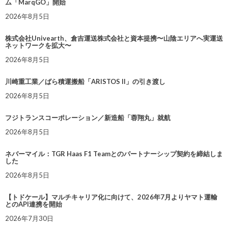
ム「MarqGO」開始
2026年8月5日
株式会社Univearth、倉吉運送株式会社と資本提携〜山陰エリアへ実運送
ネットワークを拡大〜
2026年8月5日
川崎重工業／ばら積運搬船「ARISTOS II」の引き渡し
2026年8月5日
フジトランスコーポレーション／新造船「蓉翔丸」就航
2026年8月5日
ネバーマイル：TGR Haas F1 Teamとのパートナーシップ契約を締結しま
した
2026年8月5日
【トドケール】マルチキャリア化に向けて、2026年7月よりヤマト運輸
とのAPI連携を開始
2026年7月30日