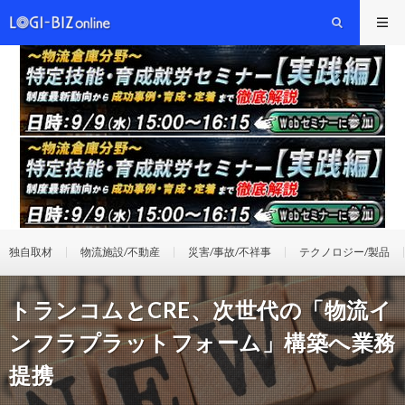
独自取材
物流施設/不動産
災害/事故/不祥事
テクノロジー/製品
トランコムとCRE、次世代の「物流イ
ンフラプラットフォーム」構築へ業務
提携