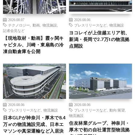
2026.08.07
2026.08.06
テクノロジー
,
動画
,
物流施設
,
プレスリリースなど
,
物流施設
記者会見など
ヨコレイが上信越エリア初、
【現地取材・動画】霞ヶ関キ
新潟・長岡で2.7万tの物流拠
ャピタル、川崎・東扇島の冷
点開設
凍自動倉庫を公開
2026.08.06
2026.08.06
プレスリリースなど
,
物流施設
プレスリリースなど
,
動向/展望
,
物流施設
日本GLPが神奈川・厚木で8.4
住友林業グループ、神奈川・
万㎡の物流施設完成、日本エ
厚木で初の自社運営型物流拠
マソンや真栄運輸など入居決