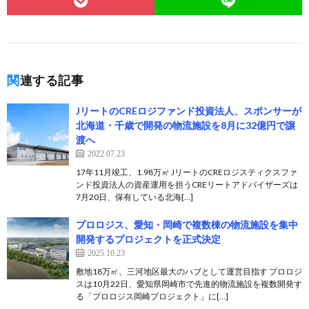
関連する記事
JリートのCREロジファンド投資法人、スポンサーが
北海道・千歳で開発の物流施設を8月に32億円で譲
渡へ
2022.07.23
17年11月竣工、1.98万㎡ JリートのCREロジスティクスファ
ンド投資法人の資産運用を担うCREリートアドバイザーズは
7月20日、保有している北海[…]
プロロジス、愛知・岡崎で複数棟の物流施設を集中
開発するプロジェクトを正式決定
2025.10.23
敷地18万㎡、三河地区最大のハブとして運営目指す プロロジ
スは10月22日、愛知県岡崎市で先進的物流施設を複数開発す
る「プロロジス岡崎プロジェクト」に[…]