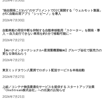
2026年7月30日
“独自開発こだわり”のサプリメントでD2C展開する「ウェルモット製薬」
がEC自動出荷アプリ「シッピーノ」を導入
2026年7月30日
自動車船の荷役中断を抑制する自動車移動用「スケーター」を開発・導
入 ～自力走行できない車両を約5分で移動可能に～
2026年7月27日
【㈱ハナインターナショナル×星清重機運輸㈱】グループ会社で販売力の
更なる強化ねらう
2026年7月27日
東京ミッドタウン八重洲でロボット配送サービスを本格始動
2026年7月27日
上組／コンテナ物流最適化サービスを提供する スタートアップ企業
「OneStream株式会社」への出資のお知らせ
2026年7月21日