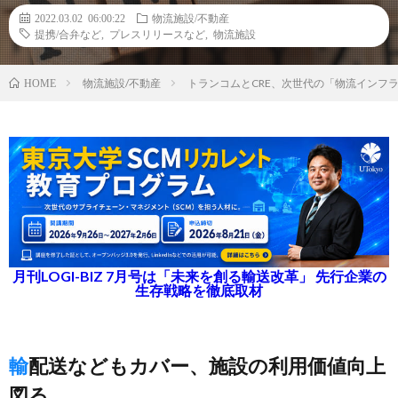
2022.03.02 06:00:22
物流施設/不動産
提携/合弁など
,
プレスリリースなど
,
物流施設
物流施設/不動産
トランコムとCRE、次世代の「物流インフ
HOME
月刊LOGI-BIZ 7月号は「未来を創る輸送改革」 先行企業の
生存戦略を徹底取材
輸配送などもカバー、施設の利用価値向上
図る