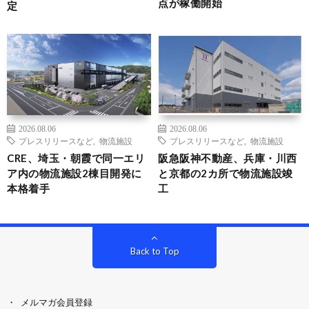
点が稼働開始
定
2026.08.06
2026.08.06
プレスリリースなど
,
物流施設
プレスリリースなど
,
物流施設
CRE、埼玉・朝霞で同一エリ
阪急阪神不動産、兵庫・川西
ア内の物流施設2棟目開発に
と京都の2カ所で物流施設竣
本格着手
工
Back to Top
メルマガ会員登録