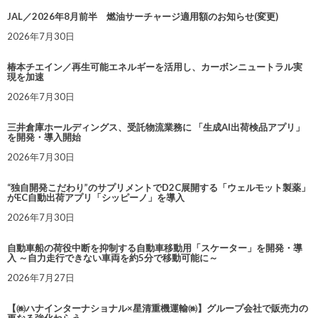
JAL／2026年8月前半 燃油サーチャージ適用額のお知らせ(変更)
2026年7月30日
椿本チエイン／再生可能エネルギーを活用し、カーボンニュートラル実
現を加速
2026年7月30日
三井倉庫ホールディングス、受託物流業務に 「生成AI出荷検品アプリ」
を開発・導入開始
2026年7月30日
“独自開発こだわり”のサプリメントでD2C展開する「ウェルモット製薬」
がEC自動出荷アプリ「シッピーノ」を導入
2026年7月30日
自動車船の荷役中断を抑制する自動車移動用「スケーター」を開発・導
入 ～自力走行できない車両を約5分で移動可能に～
2026年7月27日
【㈱ハナインターナショナル×星清重機運輸㈱】グループ会社で販売力の