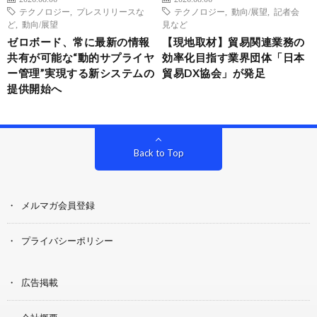
テクノロジー
,
プレスリリースな
テクノロジー
,
動向/展望
,
記者会
ど
,
動向/展望
見など
ゼロボード、常に最新の情報
【現地取材】貿易関連業務の
共有が可能な“動的サプライヤ
効率化目指す業界団体「日本
ー管理”実現する新システムの
貿易DX協会」が発足
提供開始へ
Back to Top
メルマガ会員登録
プライバシーポリシー
広告掲載