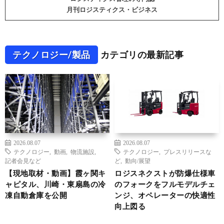
月刊ロジスティクス・ビジネス
テクノロジー/製品
カテゴリの最新記事
2026.08.07
2026.08.07
テクノロジー
,
動画
,
物流施設
,
テクノロジー
,
プレスリリースな
記者会見など
ど
,
動向/展望
【現地取材・動画】霞ヶ関キ
ロジスネクストが防爆仕様車
ャピタル、川崎・東扇島の冷
のフォークをフルモデルチェ
凍自動倉庫を公開
ンジ、オペレーターの快適性
向上図る