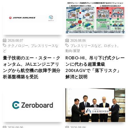
2026.08.07
2026.08.06
テクノロジー
,
プレスリリースな
プレスリリースなど
,
ロボット
,
ど
動向/展望
量子技術のエー・スター・ク
ROBO-HI、吊り下げ式クレー
ォンタム、JALエンジニアリ
ンに代わる超重量級
ングから航空機の故障予測分
200tAGVで「落下リスク」
析基盤構築を受託
解消と説明
2026.08.06
2026.08.06