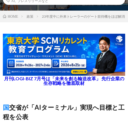
AI
,
プレスリリースなど
政策
23年度中に外来トレーラーのゲート前待機をほぼ解消
HOME
月刊LOGI-BIZ 7月号は「未来を創る輸送改革」 先行企業の
生存戦略を徹底取材
国交省が「AIターミナル」実現へ目標と工
程を公表