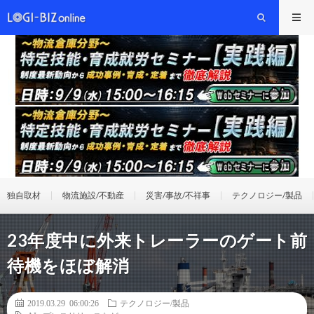
独自取材
物流施設/不動産
災害/事故/不祥事
テクノロジー/製品
23年度中に外来トレーラーのゲート前
待機をほぼ解消
2019.03.29 06:00:26
テクノロジー/製品