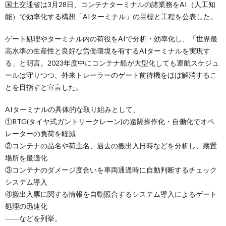
国土交通省は3月28日、コンテナターミナルの諸業務をAI（人工知
能）で効率化する構想「AIターミナル」の目標と工程を公表した。
ゲート処理やターミナル内の荷役をAIで分析・効率化し、「世界最
高水準の生産性と良好な労働環境を有するAIターミナルを実現す
る」と明言。2023年度中にコンテナ船が大型化しても運航スケジュ
ールは守りつつ、外来トレーラーのゲート前待機をほぼ解消するこ
とを目指すと宣言した。
AIターミナルの具体的な取り組みとして、
①RTG(タイヤ式ガントリークレーン)の遠隔操作化・自働化でオペ
レーターの負荷を軽減
②コンテナの品名や荷主名、過去の搬出入日時などを分析し、蔵置
場所を最適化
③コンテナのダメージ度合いを車両通過時に自動判断するチェック
システム導入
④搬出入票に関する情報を自動照合するシステム導入によるゲート
処理の迅速化
――などを列挙。