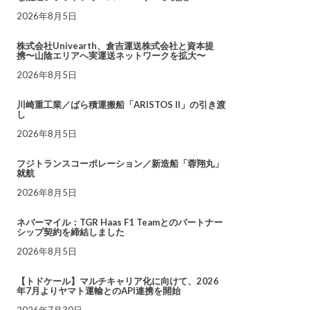
2026年8月5日
株式会社Univearth、倉吉運送株式会社と資本提
携〜山陰エリアへ実運送ネットワークを拡大〜
2026年8月5日
川崎重工業／ばら積運搬船「ARISTOS II」の引き渡
し
2026年8月5日
フジトランスコーポレーション／新造船「蓉翔丸」
就航
2026年8月5日
ネバーマイル：TGR Haas F1 Teamとのパートナー
シップ契約を締結しました
2026年8月5日
【トドケール】マルチキャリア化に向けて、2026
年7月よりヤマト運輸とのAPI連携を開始
2026年7月30日