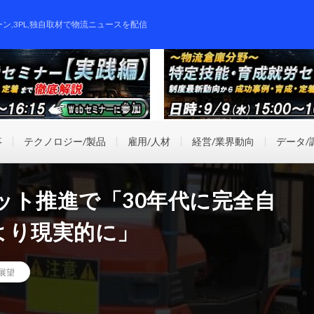
ーン,3PL,独自取材で物流ニュースを配信
事
テクノロジー/製品
雇用/人材
経営/業界動向
データ/
ット推進で「30年代に完全自
より現実的に」
/展望