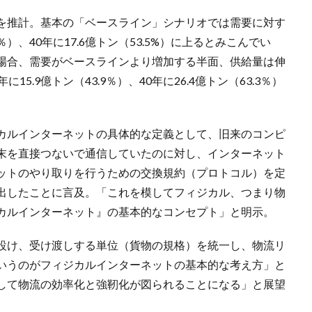
を推計。基本の「ベースライン」シナリオでは需要に対す
9％）、40年に17.6億トン（53.5%）に上るとみこんでい
場合、需要がベースラインより増加する半面、供給量は伸
5.9億トン（43.9％）、40年に26.4億トン（63.3％）
カルインターネットの具体的な定義として、旧来のコンピ
末を直接つないで通信していたのに対し、インターネット
ットのやり取りを行うための交換規約（プロトコル）を定
出したことに言及。「これを模してフィジカル、つまり物
カルインターネット』の基本的なコンセプト」と明示。
設け、受け渡しする単位（貨物の規格）を統一し、物流リ
いうのがフィジカルインターネットの基本的な考え方」と
して物流の効率化と強靭化が図られることになる」と展望