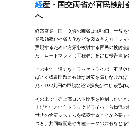
経産・国交両省が官民検討会議のロードマップ公表、政策推進
へ
経済産業、国土交通の両省は3月8日、世界
業務効率化や省人化などを図る考え方「フィジ
実現するための方策を検討する官民の検討会
た、ロードマップ（工程表）を含む報告書を
この中で、深刻なトラックドライバー不足や
ばれる構造問題に有効な対策を講じなければ、
兆～10.2兆円の巨額な経済損失が生じる恐
その上で「売上高コスト比率を抑制したいと
上げたいというトラックドライバーら物流の
世代の物流システムを構築することが必要」
づき、共同輸配送や各種データの共有などを