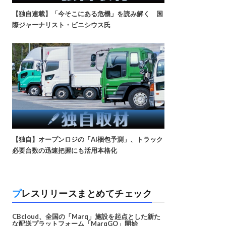
【独自連載】「今そこにある危機」を読み解く 国
際ジャーナリスト・ビニシウス氏
【独自】オープンロジの「AI梱包予測」、トラック
必要台数の迅速把握にも活用本格化
プレスリリースまとめてチェック
CBcloud、全国の「Marq」施設を起点とした新た
な配送プラットフォーム「MarqGO」開始