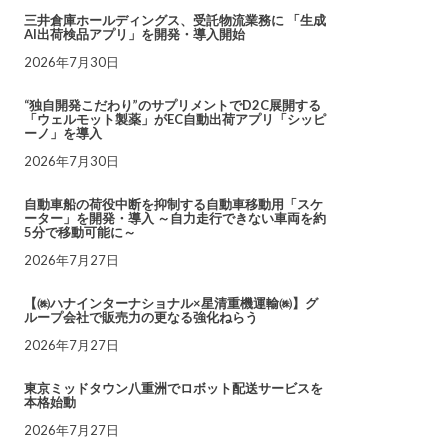
三井倉庫ホールディングス、受託物流業務に 「生成
AI出荷検品アプリ」を開発・導入開始
2026年7月30日
“独自開発こだわり”のサプリメントでD2C展開する
「ウェルモット製薬」がEC自動出荷アプリ「シッピ
ーノ」を導入
2026年7月30日
自動車船の荷役中断を抑制する自動車移動用「スケ
ーター」を開発・導入 ～自力走行できない車両を約
5分で移動可能に～
2026年7月27日
【㈱ハナインターナショナル×星清重機運輸㈱】グ
ループ会社で販売力の更なる強化ねらう
2026年7月27日
東京ミッドタウン八重洲でロボット配送サービスを
本格始動
2026年7月27日