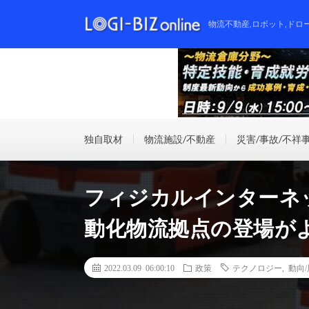
物流不動産,ロボット,ドロ
独自取材
物流施設/不動産
災害/事故/不祥
フィジカルインターネ
動化物流拠点の登場が
2022.03.09 06:00:10
政策
テクノロジー
,
動向