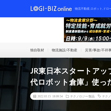
物流不動産,ロボット,ドロ
独自取材
物流施設/不動産
災害/事故/不祥
JR東日本スタートアッ
代ロボット倉庫」使っ
2022.03.15 18:09:54
テクノロジー/製品
テクノ