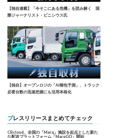
【独自連載】「今そこにある危機」を読み解く 国
際ジャーナリスト・ビニシウス氏
【独自】オープンロジの「AI梱包予測」、トラック
必要台数の迅速把握にも活用本格化
プレスリリースまとめてチェック
CBcloud、全国の「Marq」施設を起点とした新た
な配送プラットフォーム「MarqGO」開始