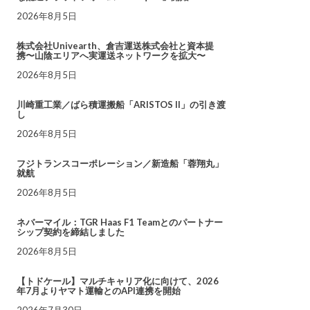
2026年8月5日
株式会社Univearth、倉吉運送株式会社と資本提
携〜山陰エリアへ実運送ネットワークを拡大〜
2026年8月5日
川崎重工業／ばら積運搬船「ARISTOS II」の引き渡
し
2026年8月5日
フジトランスコーポレーション／新造船「蓉翔丸」
就航
2026年8月5日
ネバーマイル：TGR Haas F1 Teamとのパートナー
シップ契約を締結しました
2026年8月5日
【トドケール】マルチキャリア化に向けて、2026
年7月よりヤマト運輸とのAPI連携を開始
2026年7月30日