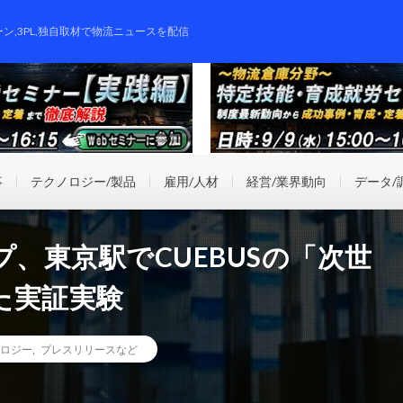
ーン,3PL,独自取材で物流ニュースを配信
事
テクノロジー/製品
雇用/人材
経営/業界動向
データ/
プ、東京駅でCUEBUSの「次世
た実証実験
ロジー
,
プレスリリースなど