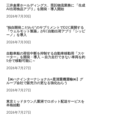
三井倉庫ホールディングス、受託物流業務に 「生成
AI出荷検品アプリ」を開発・導入開始
2026年7月30日
“独自開発こだわり”のサプリメントでD2C展開する
「ウェルモット製薬」がEC自動出荷アプリ「シッピ
ーノ」を導入
2026年7月30日
自動車船の荷役中断を抑制する自動車移動用「スケ
ーター」を開発・導入 ～自力走行できない車両を約
5分で移動可能に～
2026年7月27日
【㈱ハナインターナショナル×星清重機運輸㈱】グ
ループ会社で販売力の更なる強化ねらう
2026年7月27日
東京ミッドタウン八重洲でロボット配送サービスを
本格始動
2026年7月27日