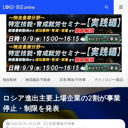
独自取材
物流施設/不動産
災害/事故/不祥事
テクノロジー/製品
ロシア進出主要上場企業の2割が事業
停止・制限を発表
2022.03.16 10:22:48
災害/事故/不祥事