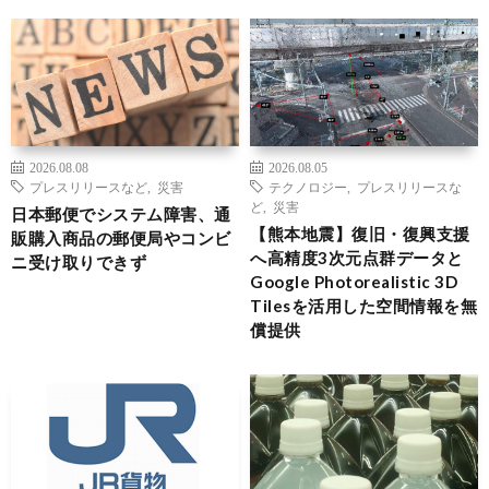
2026.08.08
2026.08.05
プレスリリースなど
,
災害
テクノロジー
,
プレスリリースな
ど
,
災害
日本郵便でシステム障害、通
【熊本地震】復旧・復興支援
販購入商品の郵便局やコンビ
へ高精度3次元点群データと
ニ受け取りできず
Google Photorealistic 3D
Tilesを活用した空間情報を無
償提供