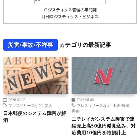
ロジスティクス管理の専門誌
月刊ロジスティクス・ビジネス
災害/事故/不祥事
カテゴリの最新記事
2026.08.08
2026.08.08
プレスリリースなど
,
災害
プレスリリースなど
,
動向/展望
,
災害
日本郵便のシステム障害が解
ニチレイがシステム障害で連
消
結売上高50億円減見込み、対
応費用10億円を特損計上