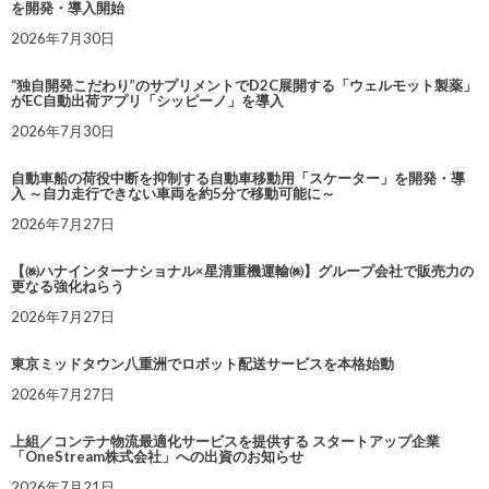
を開発・導入開始
2026年7月30日
“独自開発こだわり”のサプリメントでD2C展開する「ウェルモット製薬」
がEC自動出荷アプリ「シッピーノ」を導入
2026年7月30日
自動車船の荷役中断を抑制する自動車移動用「スケーター」を開発・導
入 ～自力走行できない車両を約5分で移動可能に～
2026年7月27日
【㈱ハナインターナショナル×星清重機運輸㈱】グループ会社で販売力の
更なる強化ねらう
2026年7月27日
東京ミッドタウン八重洲でロボット配送サービスを本格始動
2026年7月27日
上組／コンテナ物流最適化サービスを提供する スタートアップ企業
「OneStream株式会社」への出資のお知らせ
2026年7月21日