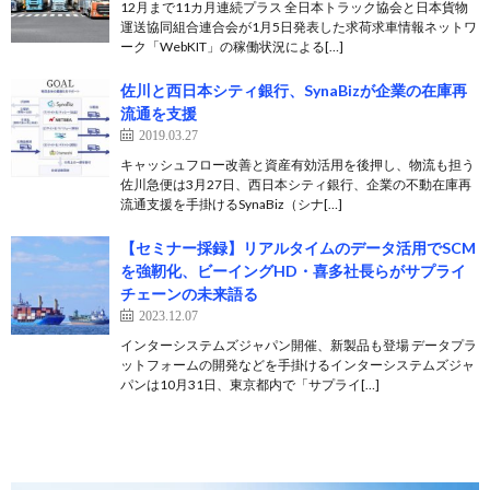
12月まで11カ月連続プラス 全日本トラック協会と日本貨物
運送協同組合連合会が1月5日発表した求荷求車情報ネットワ
ーク「WebKIT」の稼働状況による[…]
佐川と西日本シティ銀行、SynaBizが企業の在庫再
流通を支援
2019.03.27
キャッシュフロー改善と資産有効活用を後押し、物流も担う
佐川急便は3月27日、西日本シティ銀行、企業の不動在庫再
流通支援を手掛けるSynaBiz（シナ[…]
【セミナー採録】リアルタイムのデータ活用でSCM
を強靭化、ビーイングHD・喜多社長らがサプライ
チェーンの未来語る
2023.12.07
インターシステムズジャパン開催、新製品も登場 データプラ
ットフォームの開発などを手掛けるインターシステムズジャ
パンは10月31日、東京都内で「サプライ[…]