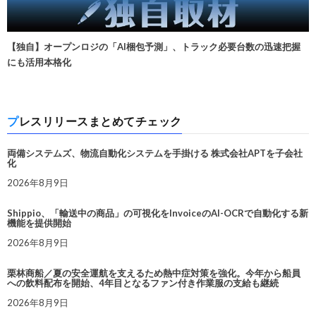
【独自】オープンロジの「AI梱包予測」、トラック必要台数の迅速把握
にも活用本格化
プレスリリースまとめてチェック
両備システムズ、物流自動化システムを手掛ける 株式会社APTを子会社
化
2026年8月9日
Shippio、「輸送中の商品」の可視化をInvoiceのAI-OCRで自動化する新
機能を提供開始
2026年8月9日
栗林商船／夏の安全運航を支えるため熱中症対策を強化。今年から船員
への飲料配布を開始、4年目となるファン付き作業服の支給も継続
2026年8月9日