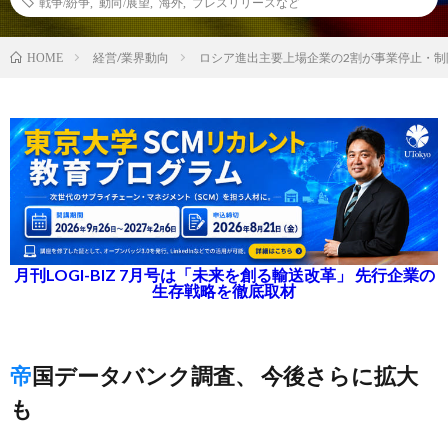
戦争/紛争
,
動向/展望
,
海外
,
プレスリリースなど
経営/業界動向
ロシア進出主要上場企業の2割が事業停止・制
HOME
月刊LOGI-BIZ 7月号は「未来を創る輸送改革」 先行企業の
生存戦略を徹底取材
帝国データバンク調査、 今後さらに拡大
も