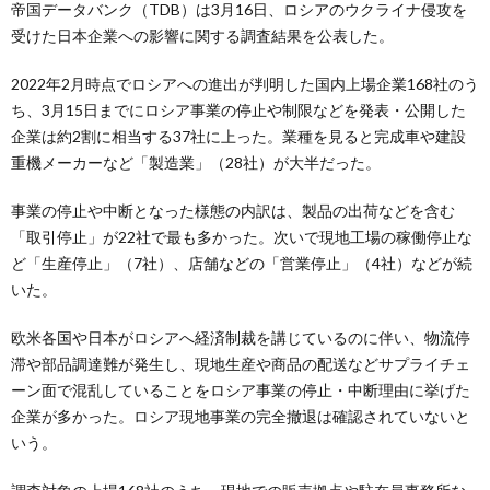
帝国データバンク（TDB）は3月16日、ロシアのウクライナ侵攻を
受けた日本企業への影響に関する調査結果を公表した。
2022年2月時点でロシアへの進出が判明した国内上場企業168社のう
ち、3月15日までにロシア事業の停止や制限などを発表・公開した
企業は約2割に相当する37社に上った。業種を見ると完成車や建設
重機メーカーなど「製造業」（28社）が大半だった。
事業の停止や中断となった様態の内訳は、製品の出荷などを含む
「取引停止」が22社で最も多かった。次いで現地工場の稼働停止な
ど「生産停止」（7社）、店舗などの「営業停止」（4社）などが続
いた。
欧米各国や日本がロシアへ経済制裁を講じているのに伴い、物流停
滞や部品調達難が発生し、現地生産や商品の配送などサプライチェ
ーン面で混乱していることをロシア事業の停止・中断理由に挙げた
企業が多かった。ロシア現地事業の完全撤退は確認されていないと
いう。