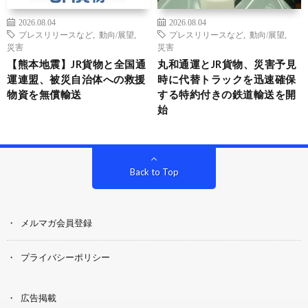
2026.08.04
2026.08.04
プレスリリースなど
,
動向/展望
,
プレスリリースなど
,
動向/展望
,
災害
災害
【熊本地震】JR貨物と全国通
丸和通運とJR貨物、災害予見
運連盟、被災自治体への救援
時に代替トラックを迅速確保
物資を無償輸送
する特約付きの鉄道輸送を開
始
Back to Top
メルマガ会員登録
プライバシーポリシー
広告掲載