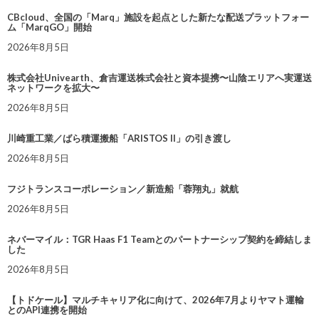
CBcloud、全国の「Marq」施設を起点とした新たな配送プラットフォー
ム「MarqGO」開始
2026年8月5日
株式会社Univearth、倉吉運送株式会社と資本提携〜山陰エリアへ実運送
ネットワークを拡大〜
2026年8月5日
川崎重工業／ばら積運搬船「ARISTOS II」の引き渡し
2026年8月5日
フジトランスコーポレーション／新造船「蓉翔丸」就航
2026年8月5日
ネバーマイル：TGR Haas F1 Teamとのパートナーシップ契約を締結しま
した
2026年8月5日
【トドケール】マルチキャリア化に向けて、2026年7月よりヤマト運輸
とのAPI連携を開始