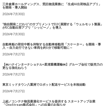
三井倉庫ホールディングス、受託物流業務に 「生成AI出荷検品アプリ」
を開発・導入開始
2026年7月30日
“独自開発こだわり”のサプリメントでD2C展開する「ウェルモット製薬」
がEC自動出荷アプリ「シッピーノ」を導入
2026年7月30日
自動車船の荷役中断を抑制する自動車移動用「スケーター」を開発・導
入 ～自力走行できない車両を約5分で移動可能に～
2026年7月27日
【㈱ハナインターナショナル×星清重機運輸㈱】グループ会社で販売力の
更なる強化ねらう
2026年7月27日
東京ミッドタウン八重洲でロボット配送サービスを本格始動
2026年7月27日
上組／コンテナ物流最適化サービスを提供する スタートアップ企業
「OneStream株式会社」への出資のお知らせ