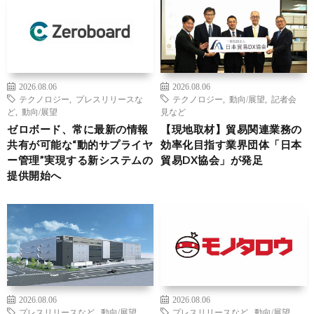
2026.08.06
2026.08.06
テクノロジー
,
プレスリリースな
テクノロジー
,
動向/展望
,
記者会
ど
,
動向/展望
見など
ゼロボード、常に最新の情報
【現地取材】貿易関連業務の
共有が可能な“動的サプライヤ
効率化目指す業界団体「日本
ー管理”実現する新システムの
貿易DX協会」が発足
提供開始へ
2026.08.06
2026.08.06
プレスリリースなど
,
動向/展望
,
プレスリリースなど
,
動向/展望