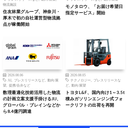
物流施設
モノタロウ、「お届け希望日
住友林業グループ、神奈川・
指定サービス」開始
厚木で初の自社運営型物流拠
点が稼働開始
2026.08.06
2026.08.05
AI
,
プレスリリースなど
,
動向/展
テクノロジー
,
プレスリリースな
望
,
提携/合弁など
ど
,
動向/展望
数理最適化技術活用した物流
トヨタL&F、国内向け1～3.5t
の計画立案支援手掛けるJIJ、
積みガソリンエンジン式フォ
グローバル・ブレインなどか
ークリフトの出荷を再開
ら8.4億円調達