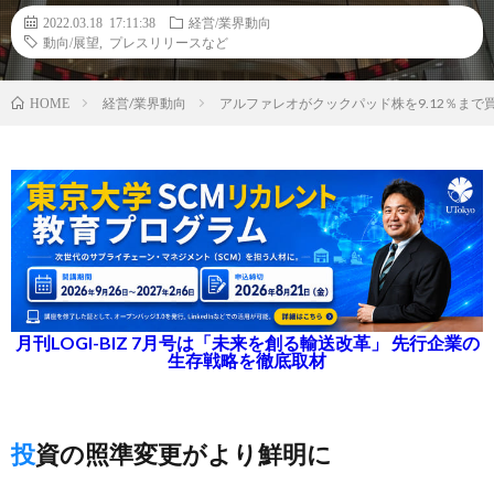
2022.03.18 17:11:38
経営/業界動向
動向/展望
,
プレスリリースなど
経営/業界動向
アルファレオがクックパッド株を9.12％ま
HOME
月刊LOGI-BIZ 7月号は「未来を創る輸送改革」 先行企業の
生存戦略を徹底取材
投資の照準変更がより鮮明に