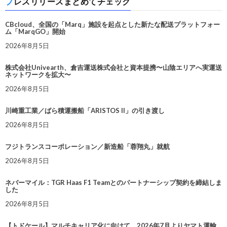
プレスリリースまとめてチェック
CBcloud、全国の「Marq」施設を起点とした新たな配送プラットフォー
ム「MarqGO」開始
2026年8月5日
株式会社Univearth、倉吉運送株式会社と資本提携〜山陰エリアへ実運送
ネットワークを拡大〜
2026年8月5日
川崎重工業／ばら積運搬船「ARISTOS II」の引き渡し
2026年8月5日
フジトランスコーポレーション／新造船「蓉翔丸」就航
2026年8月5日
ネバーマイル：TGR Haas F1 Teamとのパートナーシップ契約を締結しま
した
2026年8月5日
【トドケール】マルチキャリア化に向けて、2026年7月よりヤマト運輸