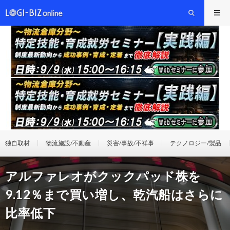
独自取材
物流施設/不動産
災害/事故/不祥事
テクノロジー/製品
アルファレオがクックパッド株を
9.12％まで買い増し、乾汽船はさらに
比率低下