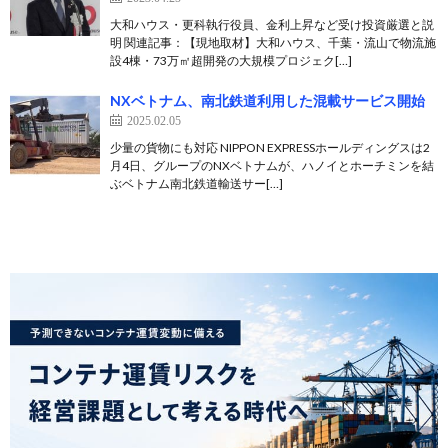
大和ハウス・更科執行役員、金利上昇など受け投資厳選と説
明 関連記事：【現地取材】大和ハウス、千葉・流山で物流施
設4棟・73万㎡超開発の大規模プロジェク[…]
NXベトナム、南北鉄道利用した混載サービス開始
2025.02.05
少量の貨物にも対応 NIPPON EXPRESSホールディングスは2
月4日、グループのNXベトナムが、ハノイとホーチミンを結
ぶベトナム南北鉄道輸送サー[…]