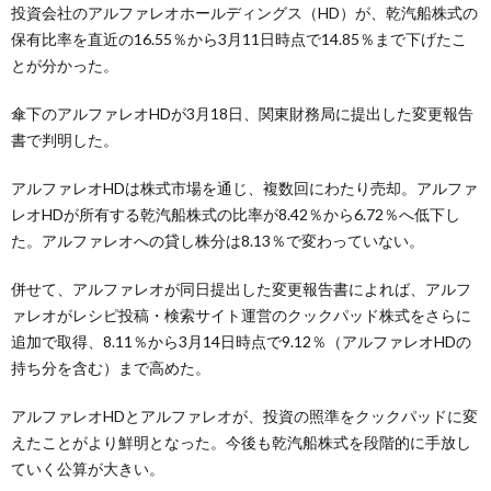
投資会社のアルファレオホールディングス（HD）が、乾汽船株式の
保有比率を直近の16.55％から3月11日時点で14.85％まで下げたこ
とが分かった。
傘下のアルファレオHDが3月18日、関東財務局に提出した変更報告
書で判明した。
アルファレオHDは株式市場を通じ、複数回にわたり売却。アルファ
レオHDが所有する乾汽船株式の比率が8.42％から6.72％へ低下し
た。アルファレオへの貸し株分は8.13％で変わっていない。
併せて、アルファレオが同日提出した変更報告書によれば、アルフ
ァレオがレシピ投稿・検索サイト運営のクックパッド株式をさらに
追加で取得、8.11％から3月14日時点で9.12％（アルファレオHDの
持ち分を含む）まで高めた。
アルファレオHDとアルファレオが、投資の照準をクックパッドに変
えたことがより鮮明となった。今後も乾汽船株式を段階的に手放し
ていく公算が大きい。