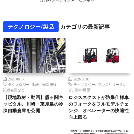
テクノロジー/製品
カテゴリの最新記事
2026.08.07
2026.08.07
テクノロジー
,
動画
,
物流施設
,
テクノロジー
,
プレスリリースな
記者会見など
ど
,
動向/展望
【現地取材・動画】霞ヶ関キ
ロジスネクストが防爆仕様車
ャピタル、川崎・東扇島の冷
のフォークをフルモデルチェ
凍自動倉庫を公開
ンジ、オペレーターの快適性
向上図る