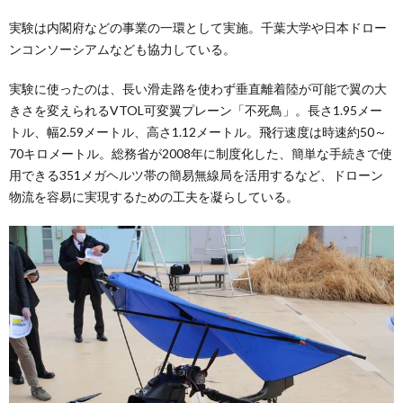
実験は内閣府などの事業の一環として実施。千葉大学や日本ドロー
ンコンソーシアムなども協力している。
実験に使ったのは、長い滑走路を使わず垂直離着陸が可能で翼の大
きさを変えられるVTOL可変翼プレーン「不死鳥」。長さ1.95メー
トル、幅2.59メートル、高さ1.12メートル。飛行速度は時速約50～
70キロメートル。総務省が2008年に制度化した、簡単な手続きで使
用できる351メガヘルツ帯の簡易無線局を活用するなど、ドローン
物流を容易に実現するための工夫を凝らしている。