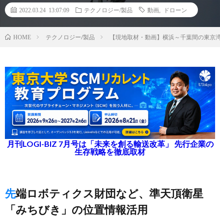
2022.03.24 13:07:09
テクノロジー/製品
動画
,
ドローン
テクノロジー/製品
【現地取材・動画】横浜～千葉間の東京湾
HOME
月刊LOGI-BIZ 7月号は「未来を創る輸送改革」 先行企業の
生存戦略を徹底取材
先端ロボティクス財団など、準天頂衛星
「みちびき」の位置情報活用