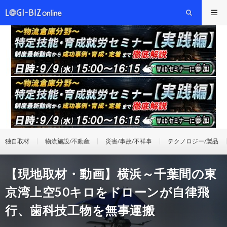
独自取材
物流施設/不動産
災害/事故/不祥事
テクノロジー/製品
【現地取材・動画】横浜～千葉間の東
京湾上空50キロをドローンが自律飛
行、歯科技工物を無事運搬