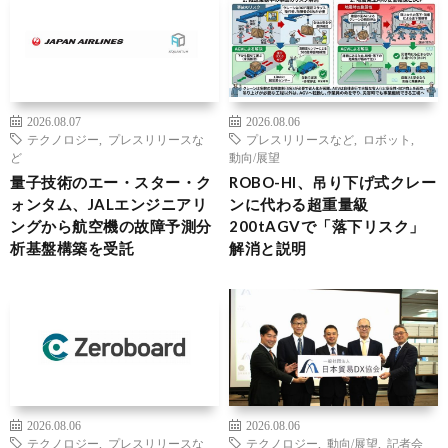
2026.08.07
2026.08.06
テクノロジー
,
プレスリリースな
プレスリリースなど
,
ロボット
,
ど
動向/展望
量子技術のエー・スター・ク
ROBO-HI、吊り下げ式クレー
ォンタム、JALエンジニアリ
ンに代わる超重量級
ングから航空機の故障予測分
200tAGVで「落下リスク」
析基盤構築を受託
解消と説明
2026.08.06
2026.08.06
テクノロジー
,
プレスリリースな
テクノロジー
,
動向/展望
,
記者会