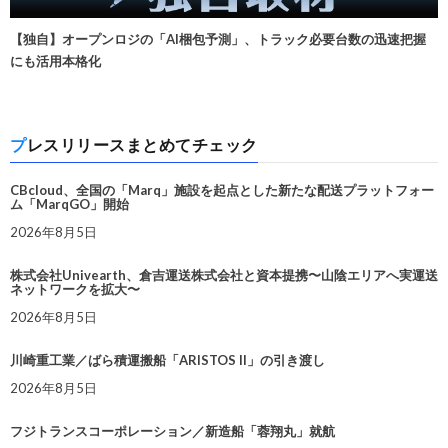
【独自】オープンロジの「AI梱包予測」、トラック必要台数の迅速把握
にも活用本格化
プレスリリースまとめてチェック
CBcloud、全国の「Marq」施設を起点とした新たな配送プラットフォー
ム「MarqGO」開始
2026年8月5日
株式会社Univearth、倉吉運送株式会社と資本提携〜山陰エリアへ実運送
ネットワークを拡大〜
2026年8月5日
川崎重工業／ばら積運搬船「ARISTOS II」の引き渡し
2026年8月5日
フジトランスコーポレーション／新造船「蓉翔丸」就航