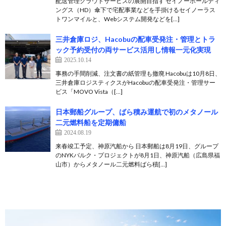
配送管理クラウドサービスの展開目指す セイノーホールディ
ングス（HD）傘下で宅配事業などを手掛けるセイノーラス
トワンマイルと、Webシステム開発などを[…]
三井倉庫ロジ、Hacobuの配車受発注・管理とトラ
ック予約受付の両サービス活用し情報一元化実現
2025.10.14
事務の手間削減、注文書の紙管理も撤廃 Hacobuは10月8日、
三井倉庫ロジスティクスがHacobuの配車受発注・管理サー
ビス「MOVO Vista（[…]
日本郵船グループ、ばら積み運航で初のメタノール
二元燃料船を定期傭船
2024.08.19
来春竣工予定、神原汽船から 日本郵船は8月19日、グループ
のNYKバルク・プロジェクトが8月1日、神原汽船（広島県福
山市）からメタノール二元燃料ばら積[…]