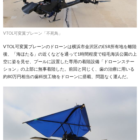
VTOL可変翼プレーン「不死鳥」
VTOL可変翼プレーンのドローンは横浜市金沢区のESR所有地を離陸
後、「海ほたる」の近くなどを通って1時間程度で稲毛海浜公園の上
空に姿を見せ、プールに設置した専用の着陸設備「ドローンステー
ション」の上部に無事着陸した。前回と同じく、歯の治療に用いる
約80万円相当の歯科技工物をドローンに搭載、問題なく運んだ。