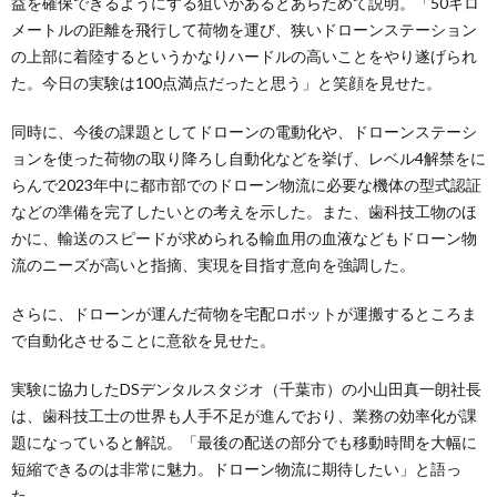
益を確保できるようにする狙いがあるとあらためて説明。「50キロ
メートルの距離を飛行して荷物を運び、狭いドローンステーション
の上部に着陸するというかなりハードルの高いことをやり遂げられ
た。今日の実験は100点満点だったと思う」と笑顔を見せた。
同時に、今後の課題としてドローンの電動化や、ドローンステーシ
ョンを使った荷物の取り降ろし自動化などを挙げ、レベル4解禁をに
らんで2023年中に都市部でのドローン物流に必要な機体の型式認証
などの準備を完了したいとの考えを示した。また、歯科技工物のほ
かに、輸送のスピードが求められる輸血用の血液などもドローン物
流のニーズが高いと指摘、実現を目指す意向を強調した。
さらに、ドローンが運んだ荷物を宅配ロボットが運搬するところま
で自動化させることに意欲を見せた。
実験に協力したDSデンタルスタジオ（千葉市）の小山田真一朗社長
は、歯科技工士の世界も人手不足が進んでおり、業務の効率化が課
題になっていると解説。「最後の配送の部分でも移動時間を大幅に
短縮できるのは非常に魅力。ドローン物流に期待したい」と語っ
た。