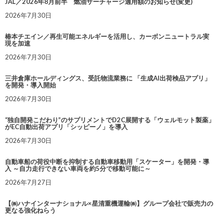
JAL／2026年8月前半 燃油サーチャージ適用額のお知らせ(変更)
2026年7月30日
椿本チエイン／再生可能エネルギーを活用し、カーボンニュートラル実
現を加速
2026年7月30日
三井倉庫ホールディングス、受託物流業務に 「生成AI出荷検品アプリ」
を開発・導入開始
2026年7月30日
“独自開発こだわり”のサプリメントでD2C展開する「ウェルモット製薬」
がEC自動出荷アプリ「シッピーノ」を導入
2026年7月30日
自動車船の荷役中断を抑制する自動車移動用「スケーター」を開発・導
入 ～自力走行できない車両を約5分で移動可能に～
2026年7月27日
【㈱ハナインターナショナル×星清重機運輸㈱】グループ会社で販売力の
更なる強化ねらう