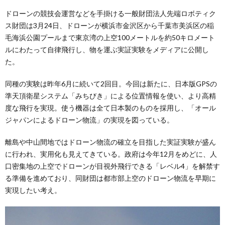
ドローンの競技会運営などを手掛ける一般財団法人先端ロボティク
ス財団は3月24日、ドローンが横浜市金沢区から千葉市美浜区の稲
毛海浜公園プールまで東京湾の上空100メートルを約50キロメート
ルにわたって自律飛行し、物を運ぶ実証実験をメディアに公開し
た。
同種の実験は昨年6月に続いて2回目。今回は新たに、日本版GPSの
準天頂衛星システム「みちびき」による位置情報を使い、より高精
度な飛行を実現。使う機器は全て日本製のものを採用し、「オール
ジャパンによるドローン物流」の実現を図っている。
離島や中山間地ではドローン物流の確立を目指した実証実験が盛ん
に行われ、実用化も見えてきている。政府は今年12月をめどに、人
口密集地の上空でドローンが目視外飛行できる「レベル4」を解禁す
る準備を進めており、同財団は都市部上空のドローン物流を早期に
実現したい考え。