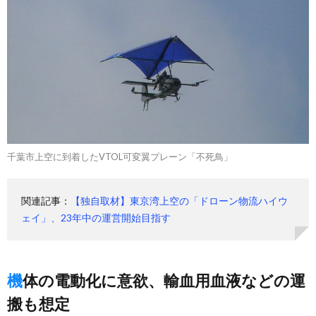
千葉市上空に到着したVTOL可変翼プレーン「不死鳥」
関連記事：
【独自取材】東京湾上空の「ドローン物流ハイウ
ェイ」、23年中の運営開始目指す
機体の電動化に意欲、輸血用血液などの運
搬も想定