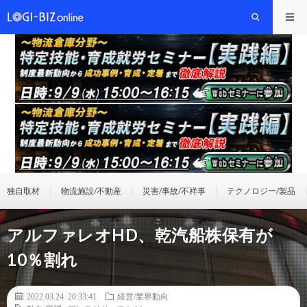
独自取材
物流施設/不動産
災害/事故/不祥事
テクノロジー/製品
アルファレオHD、乾汽船株保有が
10％割れ
2022.03.24 20:33:41
経営/業界動向