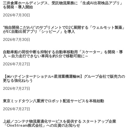
三井倉庫ホールディングス、受託物流業務に 「生成AI出荷検品アプリ」
を開発・導入開始
2026年7月30日
“独自開発こだわり”のサプリメントでD2C展開する「ウェルモット製薬」
がEC自動出荷アプリ「シッピーノ」を導入
2026年7月30日
自動車船の荷役中断を抑制する自動車移動用「スケーター」を開発・導
入 ～自力走行できない車両を約5分で移動可能に～
2026年7月27日
【㈱ハナインターナショナル×星清重機運輸㈱】グループ会社で販売力の
更なる強化ねらう
2026年7月27日
東京ミッドタウン八重洲でロボット配送サービスを本格始動
2026年7月27日
上組／コンテナ物流最適化サービスを提供する スタートアップ企業
「OneStream株式会社」への出資のお知らせ