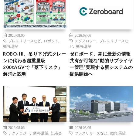
2026.08.06
2026.08.06
プレスリリースなど
,
ロボット
,
テクノロジー
,
プレスリリースな
動向/展望
ど
,
動向/展望
ROBO-HI、吊り下げ式クレー
ゼロボード、常に最新の情報
ンに代わる超重量級
共有が可能な“動的サプライヤ
200tAGVで「落下リスク」
ー管理”実現する新システムの
解消と説明
提供開始へ
2026.08.06
2026.08.06
テクノロジー
,
動向/展望
,
記者会
プレスリリースなど
,
動向/展望
,