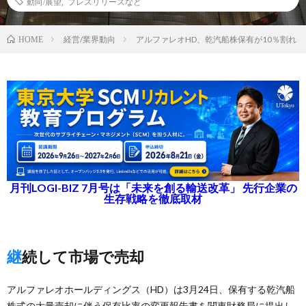
動向/展望
,
プレスリリースなど
経営/業界動向
アルファレオHD、乾汽船株保有が10％割れ
HOME
月刊LOGI-BIZ 7月号は「未来を創る輸送改革」 先行企業の
生存戦略を徹底取材
継続して市場で売却
アルファレオホールディングス（HD）は3月24日、保有する乾汽船
株式の大量売却に伴う保有比率の変更報告書を関東財務局に提出し