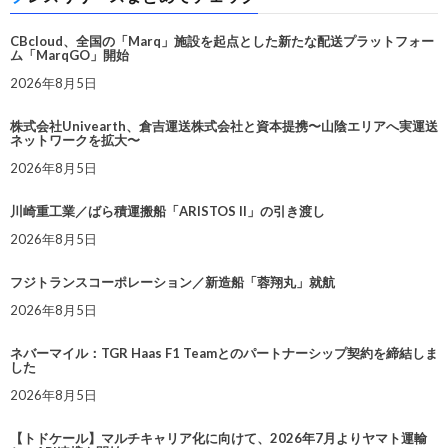
CBcloud、全国の「Marq」施設を起点とした新たな配送プラットフォー
ム「MarqGO」開始
2026年8月5日
株式会社Univearth、倉吉運送株式会社と資本提携〜山陰エリアへ実運送
ネットワークを拡大〜
2026年8月5日
川崎重工業／ばら積運搬船「ARISTOS II」の引き渡し
2026年8月5日
フジトランスコーポレーション／新造船「蓉翔丸」就航
2026年8月5日
ネバーマイル：TGR Haas F1 Teamとのパートナーシップ契約を締結しま
した
2026年8月5日
【トドケール】マルチキャリア化に向けて、2026年7月よりヤマト運輸