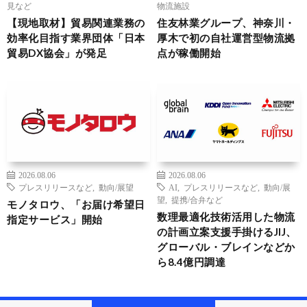
見など
物流施設
【現地取材】貿易関連業務の
住友林業グループ、神奈川・
効率化目指す業界団体「日本
厚木で初の自社運営型物流拠
貿易DX協会」が発足
点が稼働開始
2026.08.06
2026.08.06
プレスリリースなど
,
動向/展望
AI
,
プレスリリースなど
,
動向/展
望
,
提携/合弁など
モノタロウ、「お届け希望日
数理最適化技術活用した物流
指定サービス」開始
の計画立案支援手掛けるJIJ、
グローバル・ブレインなどか
ら8.4億円調達