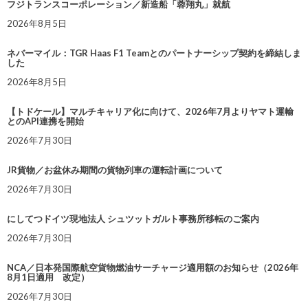
フジトランスコーポレーション／新造船「蓉翔丸」就航
2026年8月5日
ネバーマイル：TGR Haas F1 Teamとのパートナーシップ契約を締結しま
した
2026年8月5日
【トドケール】マルチキャリア化に向けて、2026年7月よりヤマト運輸
とのAPI連携を開始
2026年7月30日
JR貨物／お盆休み期間の貨物列車の運転計画について
2026年7月30日
にしてつドイツ現地法人 シュツットガルト事務所移転のご案内
2026年7月30日
NCA／日本発国際航空貨物燃油サーチャージ適用額のお知らせ（2026年
8月1日適用 改定）
2026年7月30日