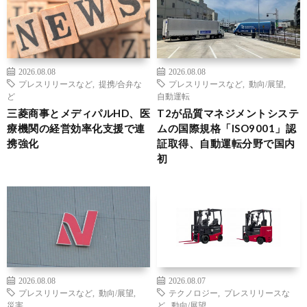
2026.08.08
2026.08.08
プレスリリースなど
,
提携/合弁な
プレスリリースなど
,
動向/展望
,
ど
自動運転
三菱商事とメディパルHD、医
T2が品質マネジメントシステ
療機関の経営効率化支援で連
ムの国際規格「ISO9001」認
携強化
証取得、自動運転分野で国内
初
2026.08.08
2026.08.07
プレスリリースなど
,
動向/展望
,
テクノロジー
,
プレスリリースな
災害
ど
,
動向/展望