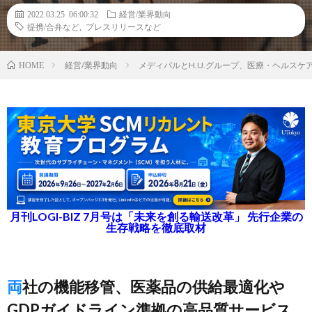
2022.03.25 06:00:32
経営/業界動向
提携/合弁など
,
プレスリリースなど
経営/業界動向
メディパルとH.U.グループ、医療・ヘルスケ
HOME
月刊LOGI-BIZ 7月号は「未来を創る輸送改革」 先行企業の
生存戦略を徹底取材
両社の機能移管、医薬品の供給最適化や
GDPガイドライン準拠の高品質サービス