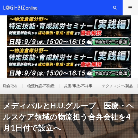
独自取材
物流施設/不動産
災害/事故/不祥事
テクノロジー/製品
メディパルとH.U.グループ、医療・ヘ
ルスケア領域の物流担う合弁会社を4
月1日付で設立へ