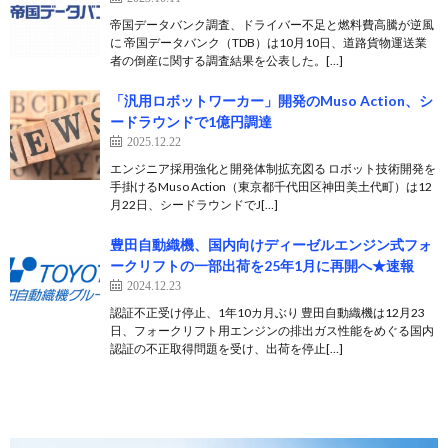
帝国データバンク調査、ドライバー不足と燃料費高騰が逆風
に 帝国データバンク（TDB）は10月10日、道路貨物運送業
者の倒産に関する調査結果を公表した。[…]
「汎用ロボットワーカー」開発のMuso Action、シ
ードラウンドで1億円調達
2025.12.22
エンジニア採用強化と開発体制拡充図る ロボット技術開発を
手掛けるMuso Action（東京都千代田区神田美土代町）は12
月22日、シードラウンドでJ[…]
豊田自動織機、国内向けディーゼルエンジン式フォ
ークリフトの一部出荷を25年1月に再開へ★速報
2024.12.23
認証不正受け停止、1年10カ月ぶり 豊田自動織機は12月23
日、フォークリフト用エンジンの排出ガス性能をめぐる国内
認証の不正取得問題を受け、出荷を停止[…]