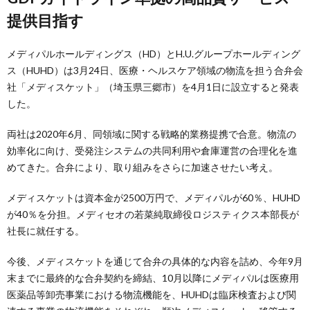
提供目指す
メディパルホールディングス（HD）とH.U.グループホールディング
ス（HUHD）は3月24日、医療・ヘルスケア領域の物流を担う合弁会
社「メディスケット」（埼玉県三郷市）を4月1日に設立すると発表
した。
両社は2020年6月、同領域に関する戦略的業務提携で合意。物流の
効率化に向け、受発注システムの共同利用や倉庫運営の合理化を進
めてきた。合弁により、取り組みをさらに加速させたい考え。
メディスケットは資本金が2500万円で、メディパルが60％、HUHD
が40％を分担。メディセオの若菜純取締役ロジスティクス本部長が
社長に就任する。
今後、メディスケットを通じて合弁の具体的な内容を詰め、今年9月
末までに最終的な合弁契約を締結、10月以降にメディパルは医療用
医薬品等卸売事業における物流機能を、HUHDは臨床検査および関