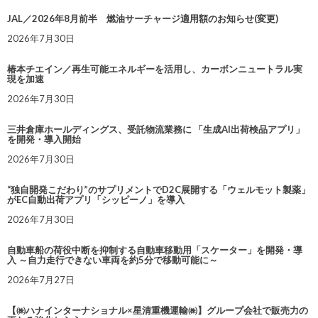
JAL／2026年8月前半 燃油サーチャージ適用額のお知らせ(変更)
2026年7月30日
椿本チエイン／再生可能エネルギーを活用し、カーボンニュートラル実
現を加速
2026年7月30日
三井倉庫ホールディングス、受託物流業務に 「生成AI出荷検品アプリ」
を開発・導入開始
2026年7月30日
“独自開発こだわり”のサプリメントでD2C展開する「ウェルモット製薬」
がEC自動出荷アプリ「シッピーノ」を導入
2026年7月30日
自動車船の荷役中断を抑制する自動車移動用「スケーター」を開発・導
入 ～自力走行できない車両を約5分で移動可能に～
2026年7月27日
【㈱ハナインターナショナル×星清重機運輸㈱】グループ会社で販売力の