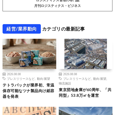
ロジスティクス管理の専門誌
月刊ロジスティクス・ビジネス
経営/業界動向
カテゴリの最新記事
2026.08.08
2026.08.08
プレスリリースなど
,
動向/展望
プレスリリースなど
,
動向/展望
,
物流施設
テトラパックが業界初、常温
東京団地倉庫が60周年、「共
保存可能なツナ製品向け紙容
同型」53.8万㎡を運営
器を発表