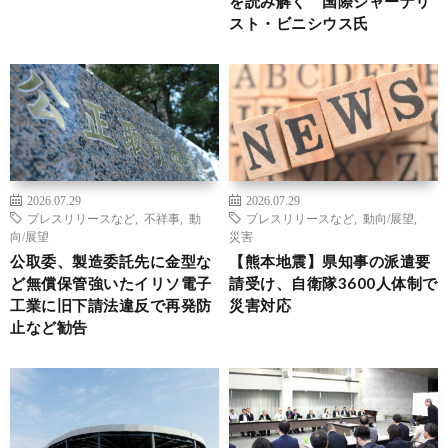
を読み解く 国際ジャーナリ
スト・ビニシウス氏
2026.07.29
2026.07.29
プレスリリースなど
,
不祥事
,
動
プレスリリースなど
,
動向/展望
,
向/展望
災害
公取委、製造委託先に金型な
【熊本地震】県知事の派遣要
ど無償保管強いたイリソ電子
請受け、自衛隊3600人体制で
工業に旧下請法違反で再発防
災害対応
止など勧告