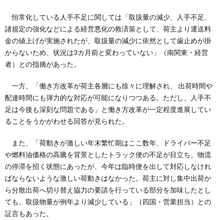
恒常化している人手不足に関しては「取扱量の減少、人手不足、
諸規定の強化などによる経営悪化の救済策として、荷主より運送料
金の値上げが実施されたが、取扱量の減少に依然として歯止めが掛
からないため、状況は3カ月前と変わっていない」（南関東・経営
者）との指摘があった。
一方、「働き方改革が荷主各層にも徐々に理解され、 出荷時間や
配達時間にも弾力的な対応が可能になりつつある。ただし、人手不
足は今後も深刻な問題である」と働き方改革が一定程度進展してい
ることをうかがわせる回答が見られた。
また、「荷動きが激しい年末繁忙期はここ数年、ドライバー不足
や燃料油価格の高騰を背景としたトラック便の不足が目立ち、物流
の停滞を招く状態にあったが、今年は臨時便を出して対応しなけれ
ばならないような激しい荷動きはなかった。荷主に対し集中出荷か
ら分散出荷へ切り替え協力の要請を行っている部分を加味したとし
ても、取扱物量が例年より減少している」（四国・営業担当）との
証言もあった。