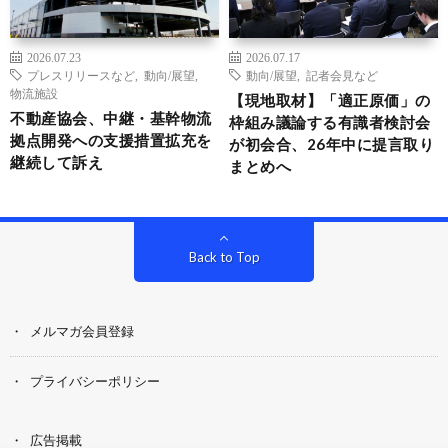
2026.07.23
2026.07.17
プレスリリースなど
,
動向/展望
,
動向/展望
,
記者会見など
物流施設
【現地取材】「適正原価」の
不動産協会、中継・基幹物流
枠組み議論する有識者検討会
拠点開発への支援措置拡充を
が初会合、26年中に提言取り
継続して訴え
まとめへ
Back to Top
メルマガ会員登録
プライバシーポリシー
広告掲載