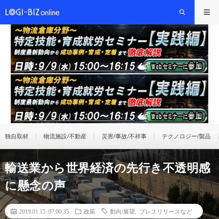
独自取材
物流施設/不動産
災害/事故/不祥事
テクノロジー/製品
輸送業から世界経済の先行き不透明感
に懸念の声
2019.01.15 07:00:35
政策
動向/展望
,
プレスリリースなど