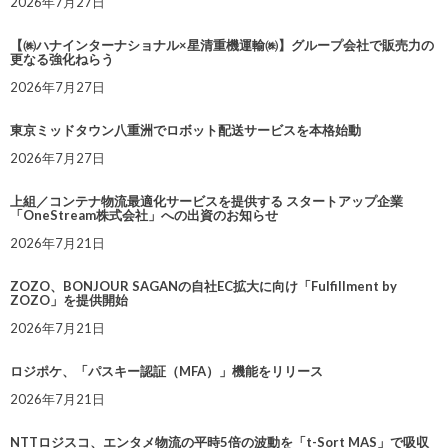
2026年7月27日
【㈱ハナインターナショナル×星清重機運輸㈱】グループ会社で販売力の
更なる強化ねらう
2026年7月27日
東京ミッドタウン八重洲でロボット配送サービスを本格始動
2026年7月27日
上組／コンテナ物流最適化サービスを提供する スタートアップ企業
「OneStream株式会社」への出資のお知らせ
2026年7月21日
ZOZO、BONJOUR SAGANの自社EC拡大に向け「Fulfillment by
ZOZO」を提供開始
2026年7月21日
ロジポケ、「パスキー認証（MFA）」機能をリリース
2026年7月21日
NTTロジスコ、エンタメ物流の平時5倍の波動を「t-Sort MAS」で吸収