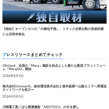
【独自】オープンロジの「AI梱包予測」、トラック必要台数の迅速把握
にも活用本格化
プレスリリースまとめてチェック
CBcloud、全国の「Marq」施設を起点とした新たな配送プラットフォー
ム「MarqGO」開始
2026年8月5日
株式会社Univearth、倉吉運送株式会社と資本提携〜山陰エリアへ実運送
ネットワークを拡大〜
2026年8月5日
川崎重工業／ばら積運搬船「ARISTOS II」の引き渡し