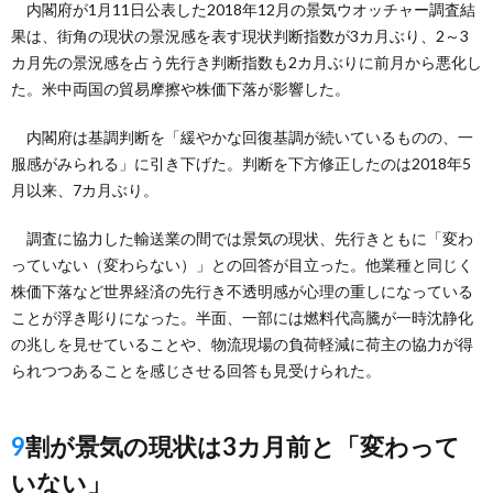
内閣府が1月11日公表した2018年12月の景気ウオッチャー調査結
果は、街角の現状の景況感を表す現状判断指数が3カ月ぶり、2～3
カ月先の景況感を占う先行き判断指数も2カ月ぶりに前月から悪化し
た。米中両国の貿易摩擦や株価下落が影響した。
内閣府は基調判断を「緩やかな回復基調が続いているものの、一
服感がみられる」に引き下げた。判断を下方修正したのは2018年5
月以来、7カ月ぶり。
調査に協力した輸送業の間では景気の現状、先行きともに「変わ
っていない（変わらない）」との回答が目立った。他業種と同じく
株価下落など世界経済の先行き不透明感が心理の重しになっている
ことが浮き彫りになった。半面、一部には燃料代高騰が一時沈静化
の兆しを見せていることや、物流現場の負荷軽減に荷主の協力が得
られつつあることを感じさせる回答も見受けられた。
9割が景気の現状は3カ月前と「変わって
いない」