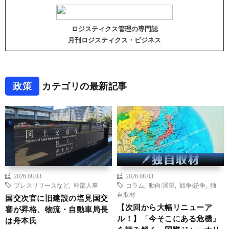
ロジスティクス管理の専門誌
月刊ロジスティクス・ビジネス
政策
カテゴリの最新記事
2026.08.03
2026.08.03
プレスリリースなど
,
幹部人事
コラム
,
動向/展望
,
戦争/紛争
,
独
自取材
国交次官に旧建設の塩見国交
【次回から大幅リニューア
審が昇格、物流・自動車局長
ル！】「今そこにある危機」
は舟本氏