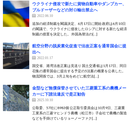
ウクライナ侵攻で新たに貨物自動車やダンプカー、
ブルドーザーなどの対ロ輸出禁止へ
2022.06.10
追加の経済制裁を閣議決定、6月17日に開始 政府は6月10日
の閣議で、ウクライナに侵攻したロシアに対する新たな経済
制裁の措置を決定した。 外国為替法の[…]
航空分野の脱炭素化促進で法改正案を通常国会に提
出へ
2022.01.17
国交省、港湾法改正案は見送り 国土交通省は1月17日、同日
召集の通常国会に提出する予定の5法案の概要を公表した。
物流関係では、3月上旬をめどに航空法[…]
金型など無償保管させていた三菱重工系の農機メー
カーに下請法違反で是正勧告
2025.10.10
公取委、57社に8983個 公正取引委員会は10月9日、三菱重
工業系の三菱マヒンドラ農機（松江市）子会社で農機の製造
などを手掛けているリョーノーファク[…]