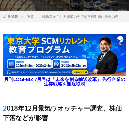
政策
輸送業から世界経済の先行き不透明感に懸念の声
HOME
月刊LOGI-BIZ 7月号は「未来を創る輸送改革」 先行企業の
生存戦略を徹底取材
2018年12月景気ウオッチャー調査、株価
下落などが影響