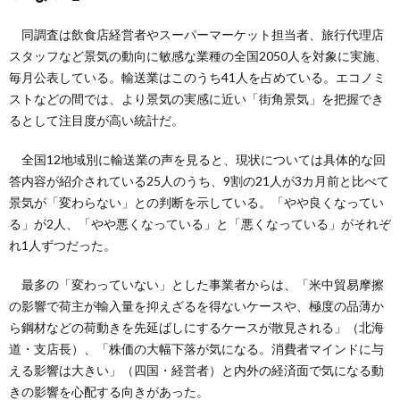
同調査は飲食店経営者やスーパーマーケット担当者、旅行代理店
スタッフなど景気の動向に敏感な業種の全国2050人を対象に実施、
毎月公表している。輸送業はこのうち41人を占めている。エコノミ
ストなどの間では、より景気の実感に近い「街角景気」を把握でき
るとして注目度が高い統計だ。
全国12地域別に輸送業の声を見ると、現状については具体的な回
答内容が紹介されている25人のうち、9割の21人が3カ月前と比べて
景気が「変わらない」との判断を示している。「やや良くなってい
る」が2人、「やや悪くなっている」と「悪くなっている」がそれぞ
れ1人ずつだった。
最多の「変わっていない」とした事業者からは、「米中貿易摩擦
の影響で荷主が輸入量を抑えざるを得ないケースや、極度の品薄か
ら鋼材などの荷動きを先延ばしにするケースが散見される」（北海
道・支店長）、「株価の大幅下落が気になる。消費者マインドに与
える影響は大きい」（四国・経営者）と内外の経済面で気になる動
きの影響を心配する向きがあった。