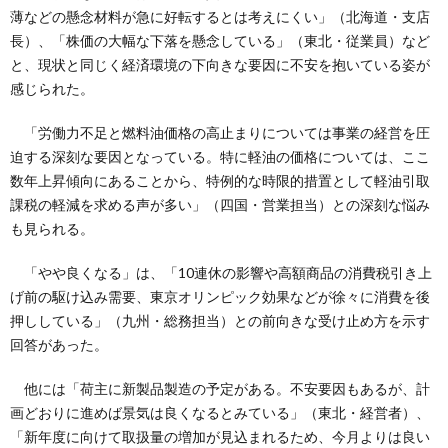
薄などの懸念材料が急に好転するとは考えにくい」（北海道・支店
長）、「株価の大幅な下落を懸念している」（東北・従業員）など
と、現状と同じく経済環境の下向きな要因に不安を抱いている姿が
感じられた。
「労働力不足と燃料油価格の高止まりについては事業の経営を圧
迫する深刻な要因となっている。特に軽油の価格については、ここ
数年上昇傾向にあることから、特例的な時限的措置として軽油引取
課税の軽減を求める声が多い」（四国・営業担当）との深刻な悩み
も見られる。
「やや良くなる」は、「10連休の影響や高額商品の消費税引き上
げ前の駆け込み需要、東京オリンピック効果などが徐々に消費を後
押ししている」（九州・総務担当）との前向きな受け止め方を示す
回答があった。
他には「荷主に新製品製造の予定がある。不安要因もあるが、計
画どおりに進めば景気は良くなるとみている」（東北・経営者）、
「新年度に向けて取扱量の増加が見込まれるため、今月よりは良い