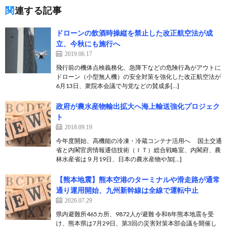
関連する記事
ドローンの飲酒時操縦を禁止した改正航空法が成
立、今秋にも施行へ
2019.06.17
飛行前の機体点検義務化、急降下などの危険行為がアウトに
ドローン（小型無人機）の安全対策を強化した改正航空法が
6月13日、衆院本会議で与党などの賛成多[…]
政府が農水産物輸出拡大へ海上輸送強化プロジェク
ト
2018.09.19
今年度開始、高機能の冷凍・冷蔵コンテナ活用へ 国土交通
省と内閣官房情報通信技術（ＩＴ）総合戦略室、内閣府、農
林水産省は９月19日、日本の農水産物や加[…]
【熊本地震】熊本空港のターミナルや滑走路が通常
通り運用開始、九州新幹線は全線で運転中止
2026.07.29
県内避難所465カ所、9872人が避難 令和8年熊本地震を受
け、熊本県は7月29日、第3回の災害対策本部会議を開催し