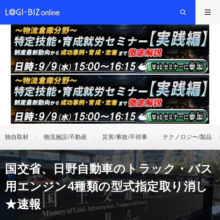
独自取材
物流施設/不動産
災害/事故/不祥事
テクノロジー/製品
国交省、日野自動車のトラック・バス
用エンジン4種類の型式指定取り消し
★速報