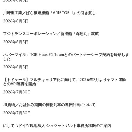
2026年8月5日
川崎重工業／ばら積運搬船「ARISTOS II」の引き渡し
2026年8月5日
フジトランスコーポレーション／新造船「蓉翔丸」就航
2026年8月5日
ネバーマイル：TGR Haas F1 Teamとのパートナーシップ契約を締結しま
した
2026年8月5日
【トドケール】マルチキャリア化に向けて、2026年7月よりヤマト運輸
とのAPI連携を開始
2026年7月30日
JR貨物／お盆休み期間の貨物列車の運転計画について
2026年7月30日
にしてつドイツ現地法人 シュツットガルト事務所移転のご案内