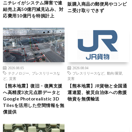
ニチレイがシステム障害で連
販購入商品の郵便局やコンビ
結売上高50億円減見込み、対
ニ受け取りできず
応費用10億円を特損計上
2026.08.05
2026.08.04
テクノロジー
,
プレスリリースな
プレスリリースなど
,
動向/展望
,
ど
,
災害
災害
【熊本地震】復旧・復興支援
【熊本地震】JR貨物と全国通
へ高精度3次元点群データと
運連盟、被災自治体への救援
Google Photorealistic 3D
物資を無償輸送
Tilesを活用した空間情報を無
償提供