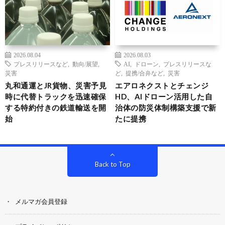
2026.08.04
2026.08.03
プレスリリースなど
,
動向/展望
,
AI
,
ドローン
,
プレスリリースな
災害
ど
,
提携/合弁など
,
災害
丸和通運とJR貨物、災害予見
エアロネクストとチェンジ
時に代替トラックを迅速確保
HD、AIドローン活用した自
する特約付きの鉄道輸送を開
治体の防災体制構築支援で新
始
たに提携
Back to Top
メルマガ会員登録