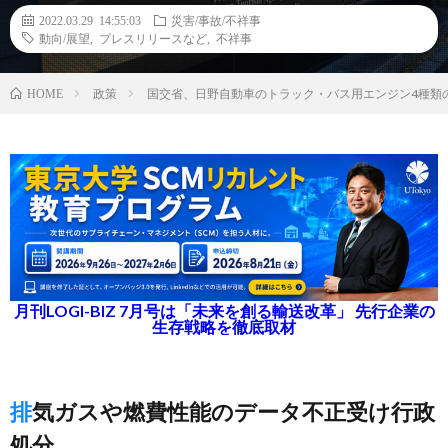
2022.03.29 14:55:03
災害/事故/不祥事
動向/展望
,
プレスリリースなど
,
不祥事
政策
国交省、日野自動車のトラック・バス用エンジン4種類
HOME
月刊LOGI-BIZ 7月号は「未来を創る輸送改革」 先行企業の
生存戦略を徹底取材
排気ガスや燃費性能のデータ不正受け行政
処分