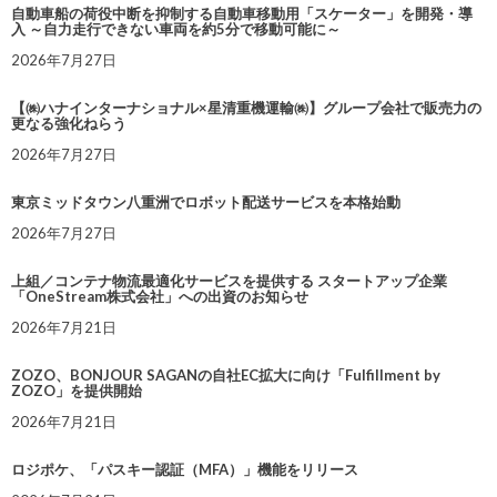
自動車船の荷役中断を抑制する自動車移動用「スケーター」を開発・導
入 ～自力走行できない車両を約5分で移動可能に～
2026年7月27日
【㈱ハナインターナショナル×星清重機運輸㈱】グループ会社で販売力の
更なる強化ねらう
2026年7月27日
東京ミッドタウン八重洲でロボット配送サービスを本格始動
2026年7月27日
上組／コンテナ物流最適化サービスを提供する スタートアップ企業
「OneStream株式会社」への出資のお知らせ
2026年7月21日
ZOZO、BONJOUR SAGANの自社EC拡大に向け「Fulfillment by
ZOZO」を提供開始
2026年7月21日
ロジポケ、「パスキー認証（MFA）」機能をリリース