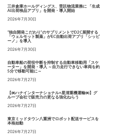
三井倉庫ホールディングス、受託物流業務に 「生成
AI出荷検品アプリ」を開発・導入開始
2026年7月30日
“独自開発こだわり”のサプリメントでD2C展開する
「ウェルモット製薬」がEC自動出荷アプリ「シッピ
ーノ」を導入
2026年7月30日
自動車船の荷役中断を抑制する自動車移動用「スケ
ーター」を開発・導入 ～自力走行できない車両を約
5分で移動可能に～
2026年7月27日
【㈱ハナインターナショナル×星清重機運輸㈱】グ
ループ会社で販売力の更なる強化ねらう
2026年7月27日
東京ミッドタウン八重洲でロボット配送サービスを
本格始動
2026年7月27日