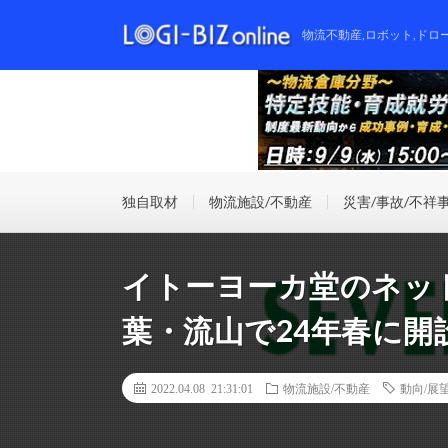
物流不動産,ロボット,ドロ
独自取材
物流施設/不動産
災害/事故/不祥
イトーヨーカ堂のネッ
葉・流山で24年春に開
2022.04.08 21:31:01
物流施設/不動産
動向/展