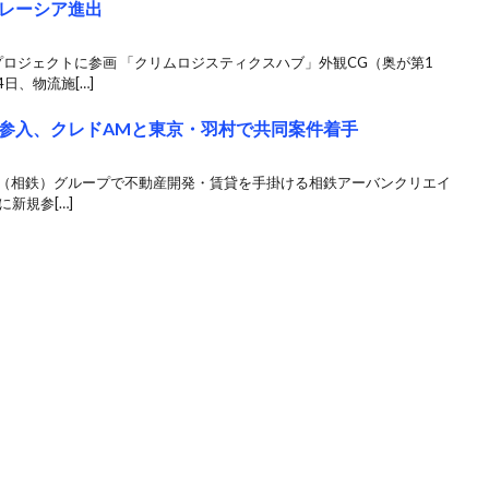
レーシア進出
ロジェクトに参画 「クリムロジスティクスハブ」外観CG（奥が第1
日、物流施[…]
参入、クレドAMと東京・羽村で共同案件着手
模鉄道（相鉄）グループで不動産開発・賃貸を手掛ける相鉄アーバンクリエイ
新規参[…]