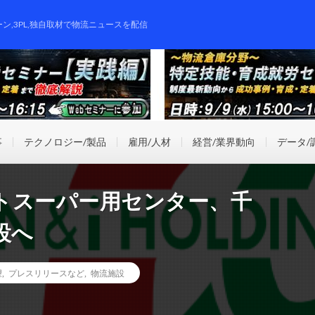
ーン,3PL,独自取材で物流ニュースを配信
事
テクノロジー/製品
雇用/人材
経営/業界動向
データ/
トスーパー用センター、千
設へ
望
,
プレスリリースなど
,
物流施設