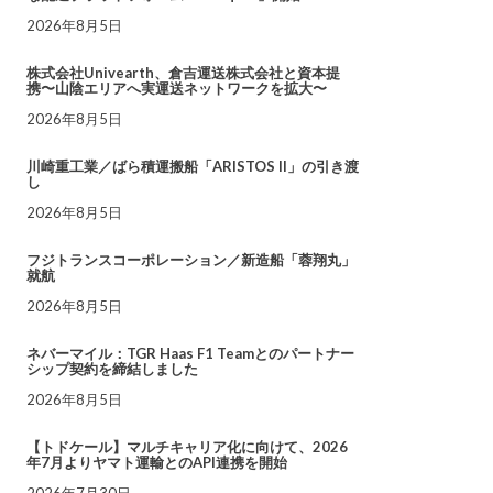
2026年8月5日
株式会社Univearth、倉吉運送株式会社と資本提
携〜山陰エリアへ実運送ネットワークを拡大〜
2026年8月5日
川崎重工業／ばら積運搬船「ARISTOS II」の引き渡
し
2026年8月5日
フジトランスコーポレーション／新造船「蓉翔丸」
就航
2026年8月5日
ネバーマイル：TGR Haas F1 Teamとのパートナー
シップ契約を締結しました
2026年8月5日
【トドケール】マルチキャリア化に向けて、2026
年7月よりヤマト運輸とのAPI連携を開始
2026年7月30日