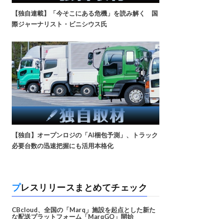
【独自連載】「今そこにある危機」を読み解く 国
際ジャーナリスト・ビニシウス氏
【独自】オープンロジの「AI梱包予測」、トラック
必要台数の迅速把握にも活用本格化
プレスリリースまとめてチェック
CBcloud、全国の「Marq」施設を起点とした新た
な配送プラットフォーム「MarqGO」開始