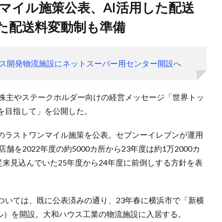
た配送料変動制も準備
ス開発物流施設にネットスーパー用センター開設へ
、株主やステークホルダー向けの経営メッセージ「世界トッ
を目指して」を公開した。
のラストワンマイル施策を公表。セブンーイレブンが運用
を2022年度の約5000カ所から23年度は約1万2000カ
従来見込んでいた25年度から24年度に前倒しする方針を表
ついては、既に公表済みの通り、23年春に横浜市で「新横
トル）を開設。大和ハウス工業の物流施設に入居する。