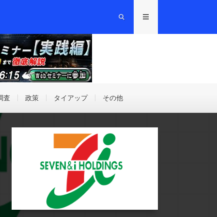
調査
政策
タイアップ
その他