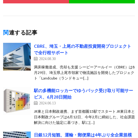
関連する記事
CBRE、埼玉・上尾の不動産投資開発プロジェクト
で全行程サポート
2024.08.30
満床稼働達成、売却も支援 シービーアールイー（CBRE）は8
月29日、埼玉県上尾市領家で物流施設を開発したプロジェク
ト「Landcube（ランドキュー[…]
駅の多機能ロッカーでゆうパック受け取り可能サー
ビス、6月28日開始
2024.06.13
JR東と日本郵政連携、まず首都圏15駅でスタート JR東日本と
日本郵政グループは6月12日、今年2月に締結した、社会課題
解決に向けた協定に基づき、駅に[…]
日銀12月短観、運輸・郵便業は4年ぶり全企業規模