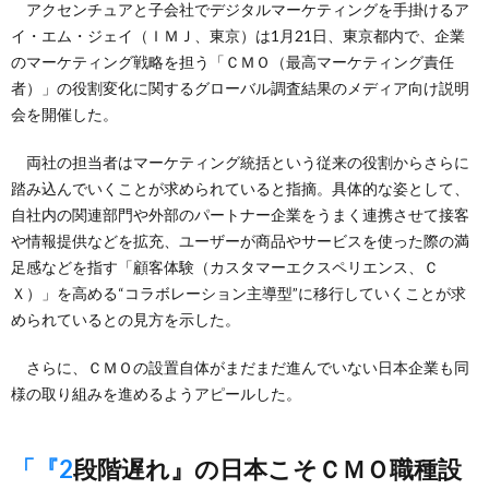
アクセンチュアと子会社でデジタルマーケティングを手掛けるア
イ・エム・ジェイ（ＩＭＪ、東京）は1月21日、東京都内で、企業
のマーケティング戦略を担う「ＣＭＯ（最高マーケティング責任
者）」の役割変化に関するグローバル調査結果のメディア向け説明
会を開催した。
両社の担当者はマーケティング統括という従来の役割からさらに
踏み込んでいくことが求められていると指摘。具体的な姿として、
自社内の関連部門や外部のパートナー企業をうまく連携させて接客
や情報提供などを拡充、ユーザーが商品やサービスを使った際の満
足感などを指す「顧客体験（カスタマーエクスペリエンス、Ｃ
Ｘ）」を高める“コラボレーション主導型”に移行していくことが求
められているとの見方を示した。
さらに、ＣＭＯの設置自体がまだまだ進んでいない日本企業も同
様の取り組みを進めるようアピールした。
「『2段階遅れ』の日本こそＣＭＯ職種設