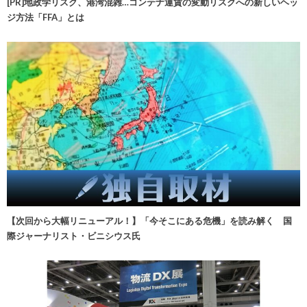
[PR]地政学リスク、港湾混雑…コンテナ運賃の変動リスクへの新しいヘッ
ジ方法「FFA」とは
【次回から大幅リニューアル！】「今そこにある危機」を読み解く 国
際ジャーナリスト・ビニシウス氏