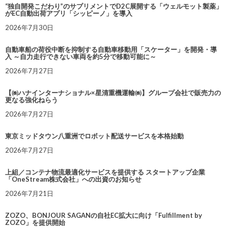
“独自開発こだわり”のサプリメントでD2C展開する「ウェルモット製薬」
がEC自動出荷アプリ「シッピーノ」を導入
2026年7月30日
自動車船の荷役中断を抑制する自動車移動用「スケーター」を開発・導
入 ～自力走行できない車両を約5分で移動可能に～
2026年7月27日
【㈱ハナインターナショナル×星清重機運輸㈱】グループ会社で販売力の
更なる強化ねらう
2026年7月27日
東京ミッドタウン八重洲でロボット配送サービスを本格始動
2026年7月27日
上組／コンテナ物流最適化サービスを提供する スタートアップ企業
「OneStream株式会社」への出資のお知らせ
2026年7月21日
ZOZO、BONJOUR SAGANの自社EC拡大に向け「Fulfillment by
ZOZO」を提供開始