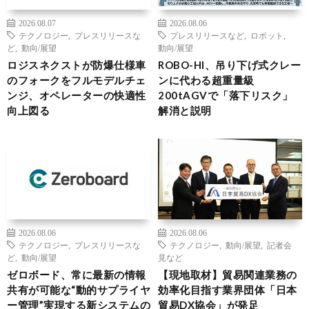
2026.08.07
2026.08.06
テクノロジー
,
プレスリリースな
プレスリリースなど
,
ロボット
,
ど
,
動向/展望
動向/展望
ロジスネクストが防爆仕様車
ROBO-HI、吊り下げ式クレー
のフォークをフルモデルチェ
ンに代わる超重量級
ンジ、オペレーターの快適性
200tAGVで「落下リスク」
向上図る
解消と説明
2026.08.06
2026.08.06
テクノロジー
,
プレスリリースな
テクノロジー
,
動向/展望
,
記者会
ど
,
動向/展望
見など
ゼロボード、常に最新の情報
【現地取材】貿易関連業務の
共有が可能な“動的サプライヤ
効率化目指す業界団体「日本
ー管理”実現する新システムの
貿易DX協会」が発足