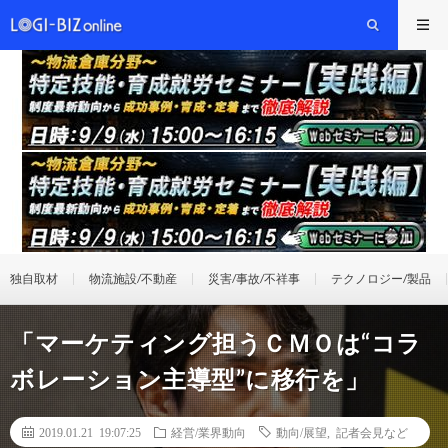
独自取材
物流施設/不動産
災害/事故/不祥事
テクノロジー/製品
「マーケティング担うＣＭＯは“コラ
ボレーション主導型”に移行を」
2019.01.21 19:07:25
経営/業界動向
動向/展望
,
記者会見など