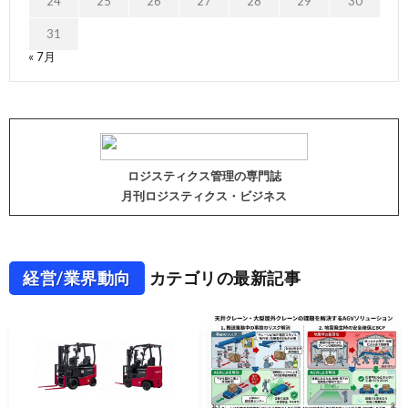
24
25
26
27
28
29
30
31
« 7月
ロジスティクス管理の専門誌
月刊ロジスティクス・ビジネス
経営/業界動向
カテゴリの最新記事