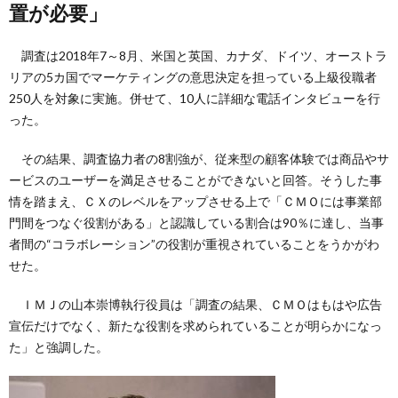
置が必要」
調査は2018年7～8月、米国と英国、カナダ、ドイツ、オーストラ
リアの5カ国でマーケティングの意思決定を担っている上級役職者
250人を対象に実施。併せて、10人に詳細な電話インタビューを行
った。
その結果、調査協力者の8割強が、従来型の顧客体験では商品やサ
ービスのユーザーを満足させることができないと回答。そうした事
情を踏まえ、ＣＸのレベルをアップさせる上で「ＣＭＯには事業部
門間をつなぐ役割がある」と認識している割合は90％に達し、当事
者間の“コラボレーション”の役割が重視されていることをうかがわ
せた。
ＩＭＪの山本崇博執行役員は「調査の結果、ＣＭＯはもはや広告
宣伝だけでなく、新たな役割を求められていることが明らかになっ
た」と強調した。