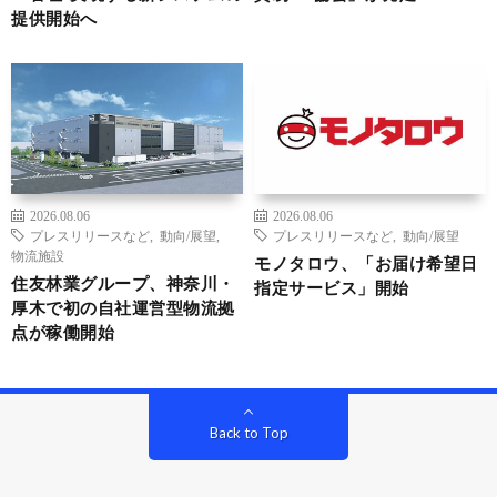
提供開始へ
2026.08.06
2026.08.06
プレスリリースなど
,
動向/展望
,
プレスリリースなど
,
動向/展望
物流施設
モノタロウ、「お届け希望日
住友林業グループ、神奈川・
指定サービス」開始
厚木で初の自社運営型物流拠
点が稼働開始
Back to Top