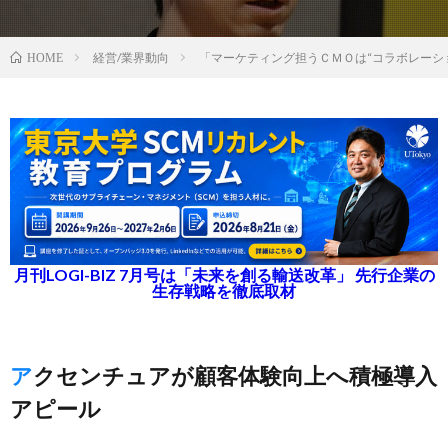
経営/業界動向
「マーケティング担うＣＭＯは“コラボレーシ
HOME
月刊LOGI-BIZ 7月号は「未来を創る輸送改革」 先行企業の
生存戦略を徹底取材
アクセンチュアが顧客体験向上へ積極導入
アピール