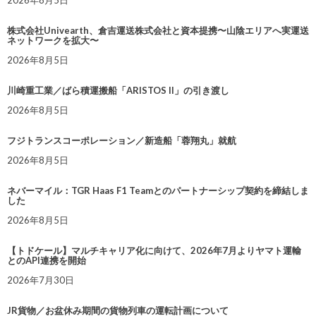
2026年8月5日
株式会社Univearth、倉吉運送株式会社と資本提携〜山陰エリアへ実運送
ネットワークを拡大〜
2026年8月5日
川崎重工業／ばら積運搬船「ARISTOS II」の引き渡し
2026年8月5日
フジトランスコーポレーション／新造船「蓉翔丸」就航
2026年8月5日
ネバーマイル：TGR Haas F1 Teamとのパートナーシップ契約を締結しま
した
2026年8月5日
【トドケール】マルチキャリア化に向けて、2026年7月よりヤマト運輸
とのAPI連携を開始
2026年7月30日
JR貨物／お盆休み期間の貨物列車の運転計画について