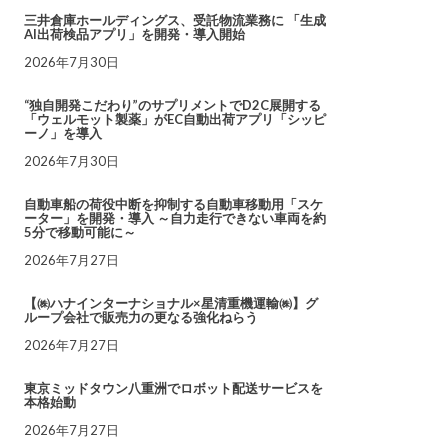
三井倉庫ホールディングス、受託物流業務に 「生成
AI出荷検品アプリ」を開発・導入開始
2026年7月30日
“独自開発こだわり”のサプリメントでD2C展開する
「ウェルモット製薬」がEC自動出荷アプリ「シッピ
ーノ」を導入
2026年7月30日
自動車船の荷役中断を抑制する自動車移動用「スケ
ーター」を開発・導入 ～自力走行できない車両を約
5分で移動可能に～
2026年7月27日
【㈱ハナインターナショナル×星清重機運輸㈱】グ
ループ会社で販売力の更なる強化ねらう
2026年7月27日
東京ミッドタウン八重洲でロボット配送サービスを
本格始動
2026年7月27日