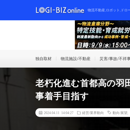
物流不動産,ロボット,ドロ
独自取材
物流施設/不動産
災害/事故/不祥
老朽化進む首都高の羽
事着手目指す
2024.04.11 14:04:27
経営/業界動向
動向/展望
,