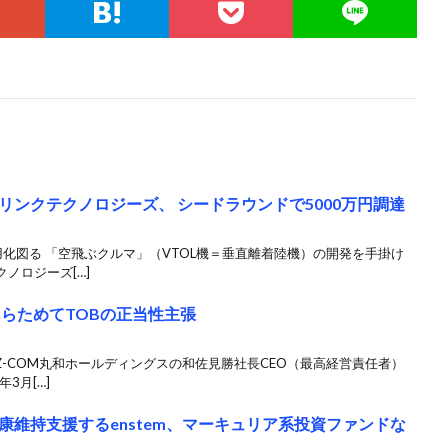
ンクテクノロジーズ、 シードラウンドで5000万円調達
用化図る 「空飛ぶクルマ」（VTOL機＝垂直離着陸機）の開発を手掛け
ノロジーズ[…]
あらためてTOBの正当性主張
Z-COM丸和ホールディングスの和佐見勝社長CEO（最高経営責任者）
3月[…]
維持支援するenstem、マーキュリア系投資ファンドな