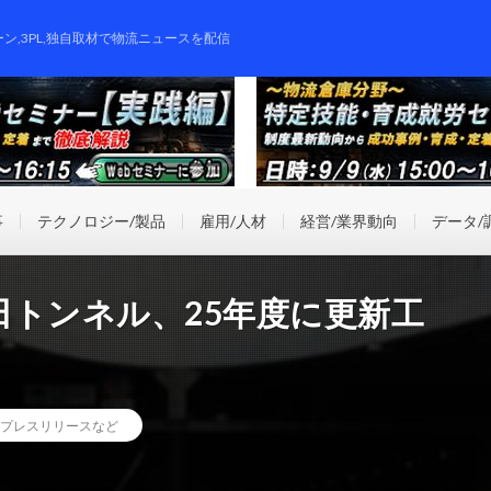
ーン,3PL,独自取材で物流ニュースを配信
事
テクノロジー/製品
雇用/人材
経営/業界動向
データ/
田トンネル、25年度に更新工
プレスリリースなど