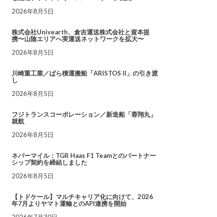
2026年8月5日
株式会社Univearth、倉吉運送株式会社と資本提
携〜山陰エリアへ実運送ネットワークを拡大〜
2026年8月5日
川崎重工業／ばら積運搬船「ARISTOS II」の引き渡
し
2026年8月5日
フジトランスコーポレーション／新造船「蓉翔丸」
就航
2026年8月5日
ネバーマイル：TGR Haas F1 Teamとのパートナー
シップ契約を締結しました
2026年8月5日
【トドケール】マルチキャリア化に向けて、2026
年7月よりヤマト運輸とのAPI連携を開始
2026年7月30日