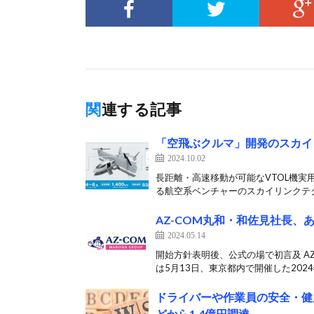
関連する記事
「空飛ぶクルマ」開発のスカイリ
2024.10.02
長距離・高速移動が可能なVTOL機実
る航空系ベンチャーのスカイリンクテク
AZ-COM丸和・和佐見社長、
2024.05.14
開始方針表明後、公式の場で初言及 A
は5月13日、東京都内で開催した2024年
ドライバーや作業員の安全・健康
どから1.4億円調達