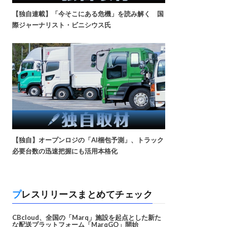
【独自連載】「今そこにある危機」を読み解く 国
際ジャーナリスト・ビニシウス氏
【独自】オープンロジの「AI梱包予測」、トラック
必要台数の迅速把握にも活用本格化
プレスリリースまとめてチェック
CBcloud、全国の「Marq」施設を起点とした新た
な配送プラットフォーム「MarqGO」開始