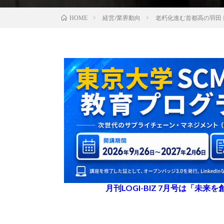
経営/業界動向
老朽化進む首都高の羽田
HOME
月刊LOGI-BIZ 7月号は「未