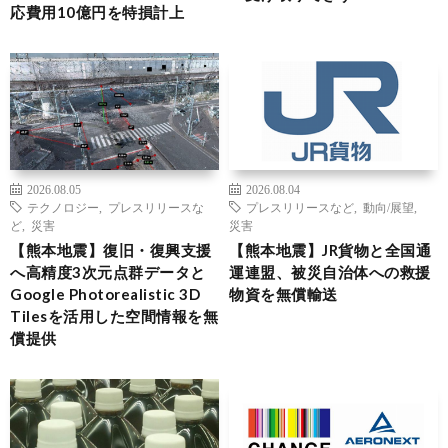
応費用10億円を特損計上
2026.08.05
2026.08.04
テクノロジー
,
プレスリリースな
プレスリリースなど
,
動向/展望
,
ど
,
災害
災害
【熊本地震】復旧・復興支援
【熊本地震】JR貨物と全国通
へ高精度3次元点群データと
運連盟、被災自治体への救援
Google Photorealistic 3D
物資を無償輸送
Tilesを活用した空間情報を無
償提供