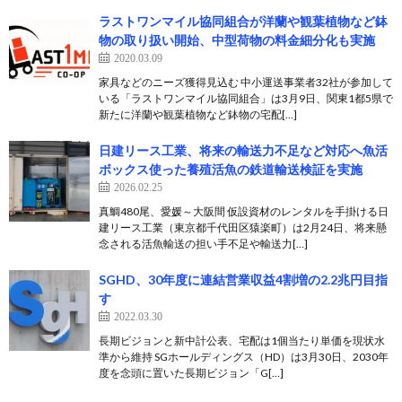
ラストワンマイル協同組合が洋蘭や観葉植物など鉢
物の取り扱い開始、中型荷物の料金細分化も実施
2020.03.09
家具などのニーズ獲得見込む 中小運送事業者32社が参加して
いる「ラストワンマイル協同組合」は3月9日、関東1都5県で
新たに洋蘭や観葉植物など鉢物の宅配[…]
日建リース工業、将来の輸送力不足など対応へ魚活
ボックス使った養殖活魚の鉄道輸送検証を実施
2026.02.25
真鯛480尾、愛媛～大阪間 仮設資材のレンタルを手掛ける日
建リース工業（東京都千代田区猿楽町）は2月24日、将来懸
念される活魚輸送の担い手不足や輸送力[…]
SGHD、30年度に連結営業収益4割増の2.2兆円目指
す
2022.03.30
長期ビジョンと新中計公表、宅配は1個当たり単価を現状水
準から維持 SGホールディングス（HD）は3月30日、2030年
度を念頭に置いた長期ビジョン「G[…]