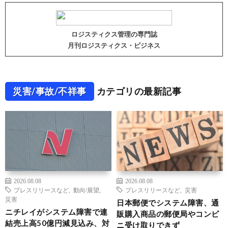
ロジスティクス管理の専門誌
月刊ロジスティクス・ビジネス
災害/事故/不祥事
カテゴリの最新記事
2026.08.08
2026.08.08
プレスリリースなど
,
動向/展望
,
プレスリリースなど
,
災害
災害
日本郵便でシステム障害、通
ニチレイがシステム障害で連
販購入商品の郵便局やコンビ
結売上高50億円減見込み、対
ニ受け取りできず