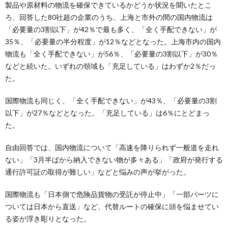
製品や原材料の物流を確保できているかどうか状況を聞いたとこ
ろ、回答した80社超の企業のうち、上海と市外の間の国内物流は
「必要量の3割以下」が42％で最も多く、「全く手配できない」が
35％、「必要量の半分程度」が12％などとなった。上海市内の国内
物流も「全く手配できない」が56％、「必要量の3割以下」が30％
などと続いた。いずれの領域も「充足している」はわずか2％だっ
た。
国際物流も同じく、「全く手配できない」が43％、「必要量の3割
以下」が27％などとなった。「充足している」は6％にとどまっ
た。
自由回答では、国内物流について「高速を降りられず一般道を走れ
ない」「3月半ばから納入できない物が多々ある」「政府が発行する
通行許可証の取得が難しい」などと悩みの声が挙がった。
国際物流も「日本側で危険品貨物の受託が停止中」「一部パーツに
ついては日本から直送」など、代替ルートの確保に頭を悩ませてい
る姿が浮き彫りとなった。