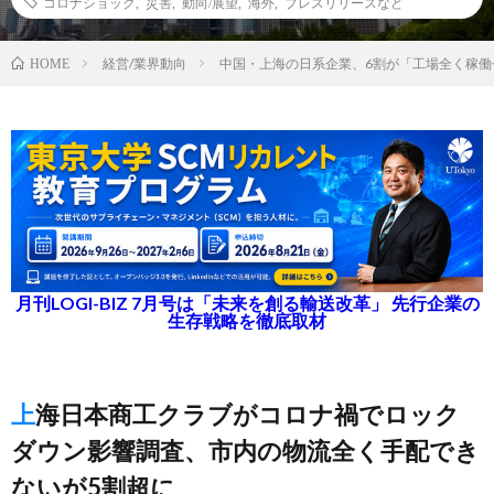
コロナショック
,
災害
,
動向/展望
,
海外
,
プレスリリースなど
経営/業界動向
中国・上海の日系企業、6割が「工場全く稼働
HOME
月刊LOGI-BIZ 7月号は「未来を創る輸送改革」 先行企業の
生存戦略を徹底取材
上海日本商工クラブがコロナ禍でロック
ダウン影響調査、市内の物流全く手配でき
ないが5割超に