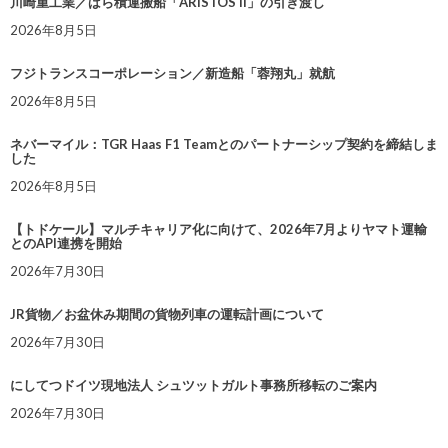
川崎重工業／ばら積運搬船「ARISTOS II」の引き渡し
2026年8月5日
フジトランスコーポレーション／新造船「蓉翔丸」就航
2026年8月5日
ネバーマイル：TGR Haas F1 Teamとのパートナーシップ契約を締結しま
した
2026年8月5日
【トドケール】マルチキャリア化に向けて、2026年7月よりヤマト運輸
とのAPI連携を開始
2026年7月30日
JR貨物／お盆休み期間の貨物列車の運転計画について
2026年7月30日
にしてつドイツ現地法人 シュツットガルト事務所移転のご案内
2026年7月30日