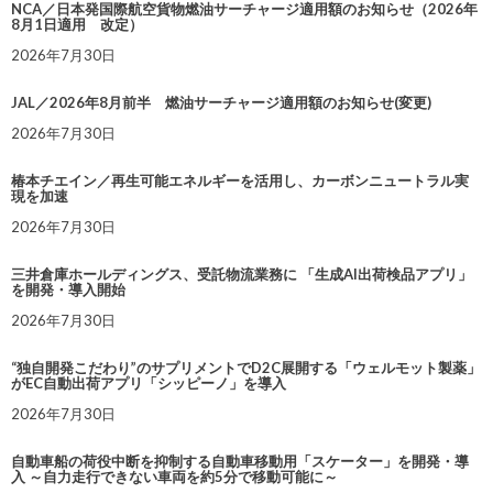
NCA／日本発国際航空貨物燃油サーチャージ適用額のお知らせ（2026年
8月1日適用 改定）
2026年7月30日
JAL／2026年8月前半 燃油サーチャージ適用額のお知らせ(変更)
2026年7月30日
椿本チエイン／再生可能エネルギーを活用し、カーボンニュートラル実
現を加速
2026年7月30日
三井倉庫ホールディングス、受託物流業務に 「生成AI出荷検品アプリ」
を開発・導入開始
2026年7月30日
“独自開発こだわり”のサプリメントでD2C展開する「ウェルモット製薬」
がEC自動出荷アプリ「シッピーノ」を導入
2026年7月30日
自動車船の荷役中断を抑制する自動車移動用「スケーター」を開発・導
入 ～自力走行できない車両を約5分で移動可能に～