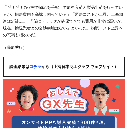
「ギリギリの状態で物流を手配して原料入荷と製品出荷を行ってい
るが、輸送費用も高騰し困っている」「運送コストが上昇、上海関
連は5倍以上」「仮にトラックが確保できても費用が非常に高いが、
現在、輸送業者との交渉余地はない」といった、物流コスト上昇へ
の悲鳴も相次いだ。
（藤原秀行）
調査結果は
コチラ
から（上海日本商工クラブ ウェブサイト）