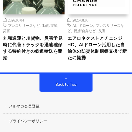
2026.08.04
2026.08.03
プレスリリースなど
,
動向/展望
,
AI
,
ドローン
,
プレスリリースな
災害
ど
,
提携/合弁など
,
災害
丸和通運とJR貨物、災害予見
エアロネクストとチェンジ
時に代替トラックを迅速確保
HD、AIドローン活用した自
する特約付きの鉄道輸送を開
治体の防災体制構築支援で新
始
たに提携
Back to Top
メルマガ会員登録
プライバシーポリシー