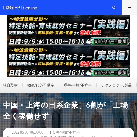
独自取材
物流施設/不動産
災害/事故/不祥事
テクノロジー/製品
中国・上海の日系企業、6割が「工場
全く稼働せず」
2022.05.08 06:00:06
災害/事故/不祥事