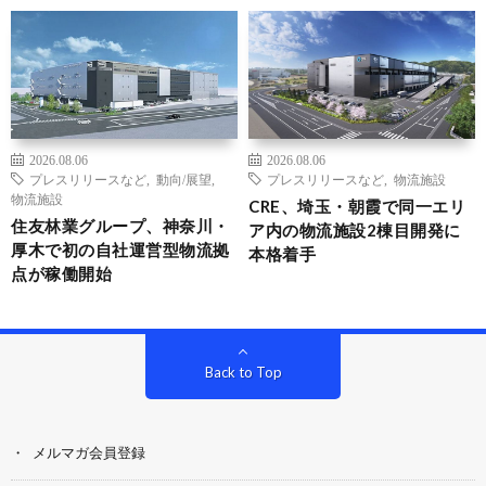
2026.08.06
2026.08.06
プレスリリースなど
,
動向/展望
,
プレスリリースなど
,
物流施設
物流施設
CRE、埼玉・朝霞で同一エリ
住友林業グループ、神奈川・
ア内の物流施設2棟目開発に
厚木で初の自社運営型物流拠
本格着手
点が稼働開始
Back to Top
メルマガ会員登録