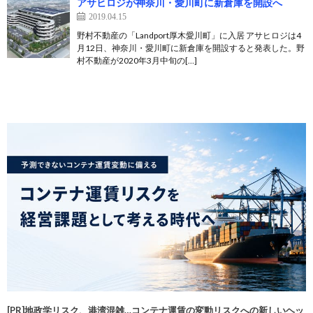
アサヒロジが神奈川・愛川町に新倉庫を開設へ
2019.04.15
野村不動産の「Landport厚木愛川町」に入居 アサヒロジは4
月12日、神奈川・愛川町に新倉庫を開設すると発表した。野
村不動産が2020年3月中旬の[…]
[PR]地政学リスク、港湾混雑…コンテナ運賃の変動リスクへの新しいヘッ