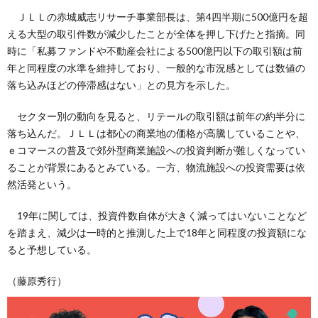
ＪＬＬの赤城威志リサーチ事業部長は、第4四半期に500億円を超
える大型の取引件数が減少したことが全体を押し下げたと指摘。同
時に「私募ファンドや不動産会社による500億円以下の取引額は前
年と同程度の水準を維持しており、一般的な市況感としては数値の
落ち込みほどの停滞感はない」との見方を示した。
セクター別の動向を見ると、リテールの取引額は前年の約半分に
落ち込んだ。ＪＬＬは都心の商業地の価格が高騰していることや、
ｅコマースの普及で郊外型商業施設への投資判断が難しくなってい
ることが背景にあるとみている。一方、物流施設への投資需要は依
然活発という。
19年に関しては、投資件数自体が大きく減ってはいないことなど
を踏まえ、減少は一時的と推測した上で18年と同程度の投資額にな
ると予想している。
（藤原秀行）