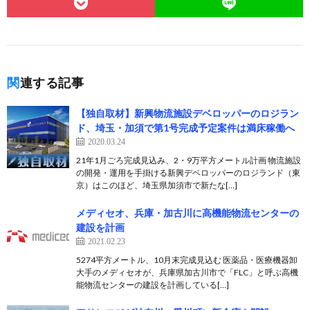
関連する記事
【独自取材】新興物流施設デベロッパーのロジラン
ド、埼玉・加須で第1号完成予定案件は満床稼働へ
2020.03.24
21年1月ごろ完成見込み、2・9万平方メートル計画 物流施設
の開発・運用を手掛ける新興デベロッパーのロジランド（東
京）はこのほど、埼玉県加須市で新たな[…]
メディセオ、兵庫・加古川に高機能物流センターの
建設を計画
2021.02.23
5274平方メートル、10月末完成見込む 医薬品・医療機器卸
大手のメディセオが、兵庫県加古川市で「FLC」と呼ぶ高機
能物流センターの建設を計画している[…]