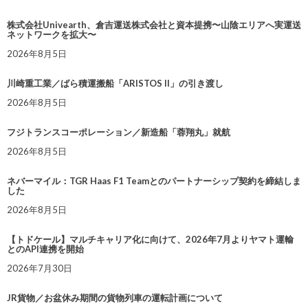
株式会社Univearth、倉吉運送株式会社と資本提携〜山陰エリアへ実運送
ネットワークを拡大〜
2026年8月5日
川崎重工業／ばら積運搬船「ARISTOS II」の引き渡し
2026年8月5日
フジトランスコーポレーション／新造船「蓉翔丸」就航
2026年8月5日
ネバーマイル：TGR Haas F1 Teamとのパートナーシップ契約を締結しま
した
2026年8月5日
【トドケール】マルチキャリア化に向けて、2026年7月よりヤマト運輸
とのAPI連携を開始
2026年7月30日
JR貨物／お盆休み期間の貨物列車の運転計画について