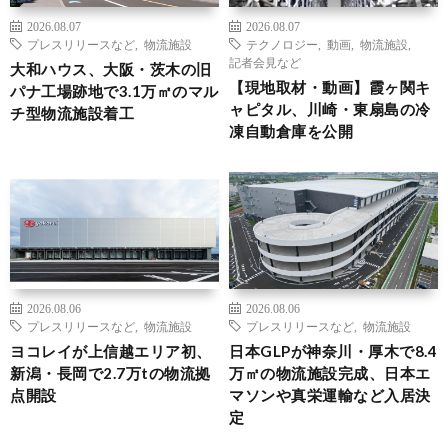
2026.08.07
2026.08.07
プレスリリースなど
,
物流施設
テクノロジー
,
動画
,
物流施設
,
記者会見など
大和ハウス、大阪・茨木の旧
【現地取材・動画】霞ヶ関キ
パナ工場跡地で3.1万㎡のマル
ャピタル、川崎・東扇島の冷
チ型物流施設着工
凍自動倉庫を公開
2026.08.06
2026.08.06
プレスリリースなど
,
物流施設
プレスリリースなど
,
物流施設
ヨコレイが上信越エリア初、
日本GLPが神奈川・厚木で8.4
新潟・長岡で2.7万tの物流拠
万㎡の物流施設完成、日本エ
点開設
マソンや真栄運輸など入居決
定