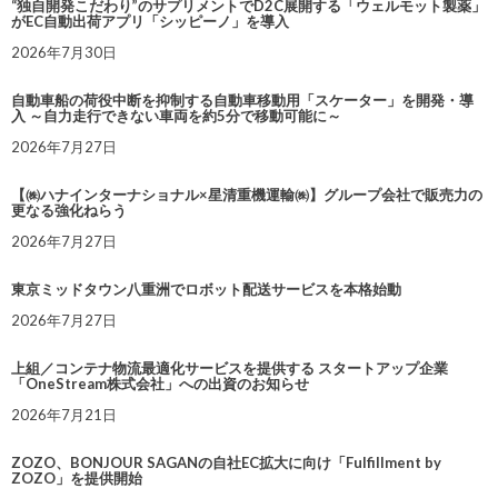
“独自開発こだわり”のサプリメントでD2C展開する「ウェルモット製薬」
がEC自動出荷アプリ「シッピーノ」を導入
2026年7月30日
自動車船の荷役中断を抑制する自動車移動用「スケーター」を開発・導
入 ～自力走行できない車両を約5分で移動可能に～
2026年7月27日
【㈱ハナインターナショナル×星清重機運輸㈱】グループ会社で販売力の
更なる強化ねらう
2026年7月27日
東京ミッドタウン八重洲でロボット配送サービスを本格始動
2026年7月27日
上組／コンテナ物流最適化サービスを提供する スタートアップ企業
「OneStream株式会社」への出資のお知らせ
2026年7月21日
ZOZO、BONJOUR SAGANの自社EC拡大に向け「Fulfillment by
ZOZO」を提供開始