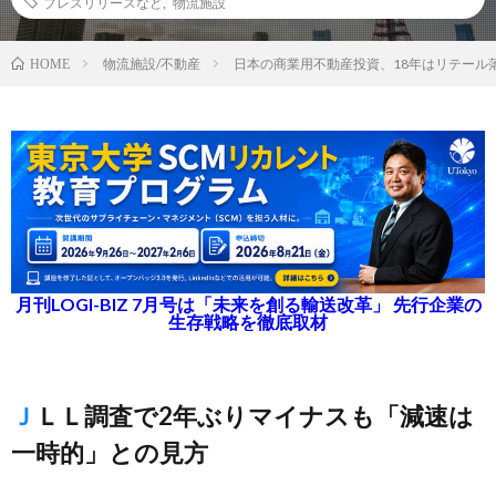
プレスリリースなど
,
物流施設
物流施設/不動産
日本の商業用不動産投資、18年はリテール
HOME
月刊LOGI-BIZ 7月号は「未来を創る輸送改革」 先行企業の
生存戦略を徹底取材
ＪＬＬ調査で2年ぶりマイナスも「減速は
一時的」との見方