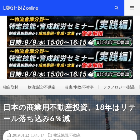
独自取材
物流施設/不動産
災害/事故/不祥事
テクノロジー/製品
日本の商業用不動産投資、18年はリテ
ール落ち込み6％減
2019.01.22 13:45:17
物流施設/不動産