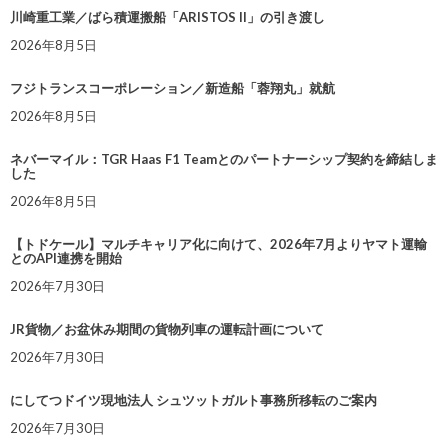
川崎重工業／ばら積運搬船「ARISTOS II」の引き渡し
2026年8月5日
フジトランスコーポレーション／新造船「蓉翔丸」就航
2026年8月5日
ネバーマイル：TGR Haas F1 Teamとのパートナーシップ契約を締結しま
した
2026年8月5日
【トドケール】マルチキャリア化に向けて、2026年7月よりヤマト運輸
とのAPI連携を開始
2026年7月30日
JR貨物／お盆休み期間の貨物列車の運転計画について
2026年7月30日
にしてつドイツ現地法人 シュツットガルト事務所移転のご案内
2026年7月30日