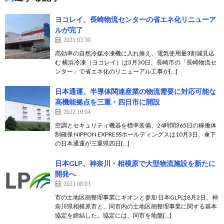
ヨコレイ、長崎物流センターの省エネ化リニューア
ルが完了
2021.03.30
高効率の自然冷媒冷凍機に入れ換え、電気使用量3割減見込
む 横浜冷凍（ヨコレイ）は3月30日、長崎市の「長崎物流セ
ンター」で省エネ化のリニューアル工事が[…]
日本通運、半導体関連産業の物流需要に対応可能な
高機能拠点を三重・四日市に開設
2022.10.04
空調とセキュリティ機器を標準装備、24時間365日の稼働体
制確保 NIPPON EXPRESSホールディングスは10月3日、傘下
の日本通運が三重県四日[…]
日本GLP、神奈川・相模原で大型物流施設を新たに
開発へ
2023.08.03
市の土地区画整理事業にギオンと参加 日本GLPは8月2日、神
奈川県相模原市と、同市内の土地区画整理事業に関する基本
協定を締結した。協定には、同市を地盤[…]