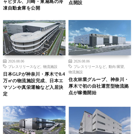
ャピタル、川崎・東扇島の冷
点開設
凍自動倉庫を公開
2026.08.06
2026.08.06
プレスリリースなど
,
物流施設
プレスリリースなど
,
動向/展望
,
物流施設
日本GLPが神奈川・厚木で8.4
住友林業グループ、神奈川・
万㎡の物流施設完成、日本エ
厚木で初の自社運営型物流拠
マソンや真栄運輸など入居決
点が稼働開始
定