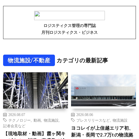
ロジスティクス管理の専門誌
月刊ロジスティクス・ビジネス
物流施設/不動産
カテゴリの最新記事
2026.08.07
2026.08.06
テクノロジー
,
動画
,
物流施設
,
プレスリリースなど
,
物流施設
記者会見など
ヨコレイが上信越エリア初、
【現地取材・動画】霞ヶ関キ
新潟・長岡で2.7万tの物流拠