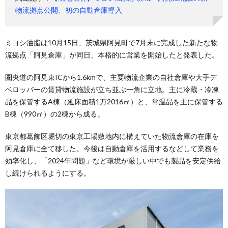
物流拠点公開、初の自動倉庫導入
ミヨシ油脂は10月15日、茨城県阿見町で7月末に完成した新たな物
流拠点「阿見倉庫」が同日、本格的に営業を開始したと発表した。
圏央道の阿見東ICから1.6kmで、主要物流企業の自社倉庫や大手デ
ベロッパーの賃貸物流施設が立ち並ぶ一角に立地。主に冷蔵・冷凍
品を保管するA棟（延床面積1万2016㎡）と、常温品を主に保管する
B棟（990㎡）の2棟から成る。
東京都葛飾区堀切の東京工場敷地内に構えていた物流倉庫の在庫を
阿見倉庫に全て移した。今後は自動倉庫を活用するなどして業務を
効率化し、「2024年問題」など環境が厳しい中でも製品を安定供給
し続けられるようにする。