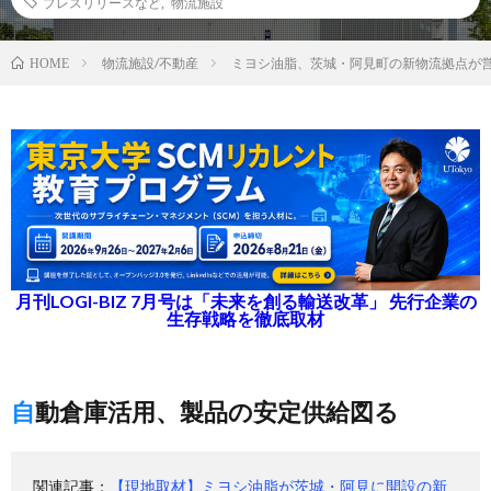
プレスリリースなど
,
物流施設
物流施設/不動産
ミヨシ油脂、茨城・阿見町の新物流拠点が
HOME
月刊LOGI-BIZ 7月号は「未来を創る輸送改革」 先行企業の
生存戦略を徹底取材
自動倉庫活用、製品の安定供給図る
関連記事：
【現地取材】ミヨシ油脂が茨城・阿見に開設の新