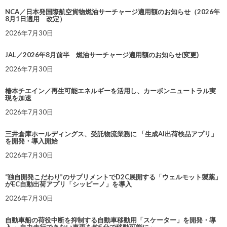
NCA／日本発国際航空貨物燃油サーチャージ適用額のお知らせ（2026年
8月1日適用 改定）
2026年7月30日
JAL／2026年8月前半 燃油サーチャージ適用額のお知らせ(変更)
2026年7月30日
椿本チエイン／再生可能エネルギーを活用し、カーボンニュートラル実
現を加速
2026年7月30日
三井倉庫ホールディングス、受託物流業務に 「生成AI出荷検品アプリ」
を開発・導入開始
2026年7月30日
“独自開発こだわり”のサプリメントでD2C展開する「ウェルモット製薬」
がEC自動出荷アプリ「シッピーノ」を導入
2026年7月30日
自動車船の荷役中断を抑制する自動車移動用「スケーター」を開発・導
入 ～自力走行できない車両を約5分で移動可能に～