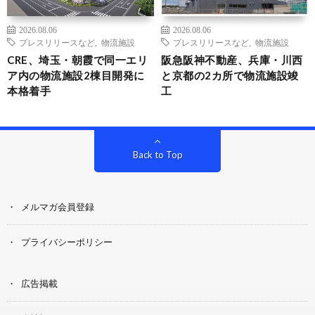
2026.08.06
2026.08.06
プレスリリースなど
,
物流施設
プレスリリースなど
,
物流施設
CRE、埼玉・朝霞で同一エリ
阪急阪神不動産、兵庫・川西
ア内の物流施設2棟目開発に
と京都の2カ所で物流施設竣
本格着手
工
Back to Top
メルマガ会員登録
プライバシーポリシー
広告掲載