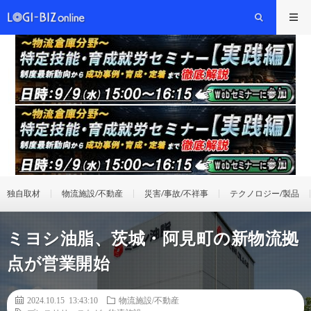
独自取材
物流施設/不動産
災害/事故/不祥事
テクノロジー/製品
ミヨシ油脂、茨城・阿見町の新物流拠
点が営業開始
2024.10.15 13:43:10
物流施設/不動産