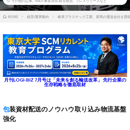
その他の記事
,
M&A/事業買収/経営統合
,
プレスリリースなど
経営/業界動向
岐阜プラスチック工業、群馬の運送会社を買
HOME
月刊LOGI-BIZ 7月号は「未来を創る輸送改革」 先行企業の
生存戦略を徹底取材
包装資材配送のノウハウ取り込み物流基盤
強化