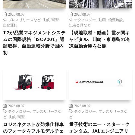
2026.08.08
2026.08.07
プレスリリースなど
,
動向/展望
,
テクノロジー
,
動画
,
物流施設
,
自動運転
記者会見など
T2が品質マネジメントシステ
【現地取材・動画】霞ヶ関キ
ムの国際規格「ISO9001」認
ャピタル、川崎・東扇島の冷
証取得、自動運転分野で国内
凍自動倉庫を公開
初
2026.08.07
2026.08.07
テクノロジー
,
プレスリリースな
テクノロジー
,
プレスリリースな
ど
,
動向/展望
ど
ロジスネクストが防爆仕様車
量子技術のエー・スター・ク
のフォークをフルモデルチェ
ォンタム、JALエンジニアリ