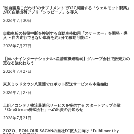
“独自開発こだわり”のサプリメントでD2C展開する「ウェルモット製薬」
がEC自動出荷アプリ「シッピーノ」を導入
2026年7月30日
自動車船の荷役中断を抑制する自動車移動用「スケーター」を開発・導
入 ～自力走行できない車両を約5分で移動可能に～
2026年7月27日
【㈱ハナインターナショナル×星清重機運輸㈱】グループ会社で販売力の
更なる強化ねらう
2026年7月27日
東京ミッドタウン八重洲でロボット配送サービスを本格始動
2026年7月27日
上組／コンテナ物流最適化サービスを提供する スタートアップ企業
「OneStream株式会社」への出資のお知らせ
2026年7月21日
ZOZO、BONJOUR SAGANの自社EC拡大に向け「Fulfillment by