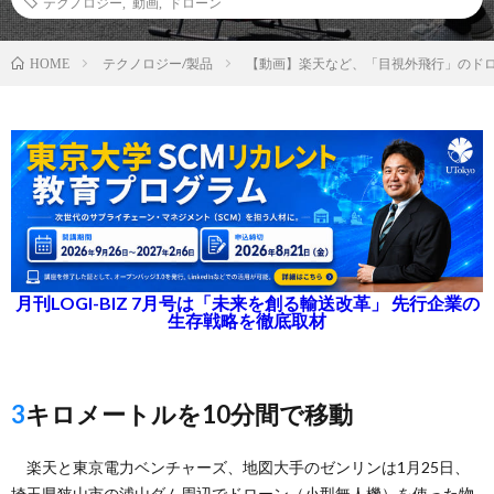
テクノロジー
,
動画
,
ドローン
テクノロジー/製品
【動画】楽天など、「目視外飛行」のド
HOME
月刊LOGI-BIZ 7月号は「未来を創る輸送改革」 先行企業の
生存戦略を徹底取材
3キロメートルを10分間で移動
楽天と東京電力ベンチャーズ、地図大手のゼンリンは1月25日、
埼玉県狭山市の浦山ダム周辺でドローン（小型無人機）を使った物