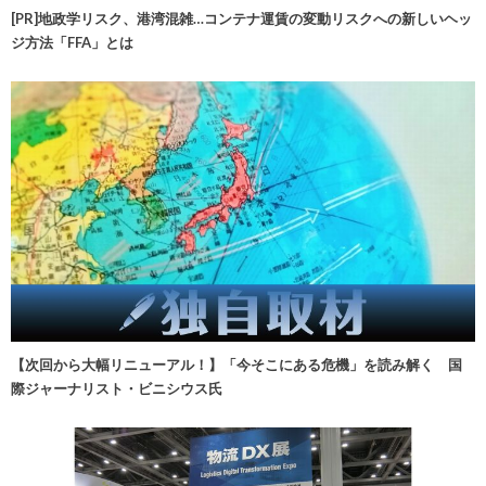
[PR]地政学リスク、港湾混雑…コンテナ運賃の変動リスクへの新しいヘッ
ジ方法「FFA」とは
【次回から大幅リニューアル！】「今そこにある危機」を読み解く 国
際ジャーナリスト・ビニシウス氏