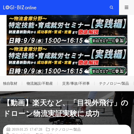
独自取材
物流施設/不動産
災害/事故/不祥事
テクノロジー/製品
【動画】楽天など、「目視外飛行」の
ドローン物流実証実験に成功
2019.01.25 17:47:28
テクノロジー/製品