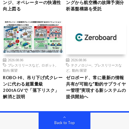
ンジ、オペレーターの快適性
ングから航空機の故障予測分
向上図る
析基盤構築を受託
2026.08.06
2026.08.06
プレスリリースなど
,
ロボット
,
テクノロジー
,
プレスリリースな
動向/展望
ど
,
動向/展望
ROBO-HI、吊り下げ式クレー
ゼロボード、常に最新の情報
ンに代わる超重量級
共有が可能な“動的サプライヤ
200tAGVで「落下リスク」
ー管理”実現する新システムの
解消と説明
提供開始へ
Back to Top