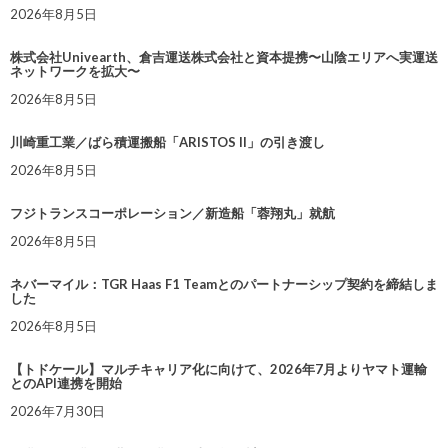
2026年8月5日
株式会社Univearth、倉吉運送株式会社と資本提携〜山陰エリアへ実運送
ネットワークを拡大〜
2026年8月5日
川崎重工業／ばら積運搬船「ARISTOS II」の引き渡し
2026年8月5日
フジトランスコーポレーション／新造船「蓉翔丸」就航
2026年8月5日
ネバーマイル：TGR Haas F1 Teamとのパートナーシップ契約を締結しま
した
2026年8月5日
【トドケール】マルチキャリア化に向けて、2026年7月よりヤマト運輸
とのAPI連携を開始
2026年7月30日