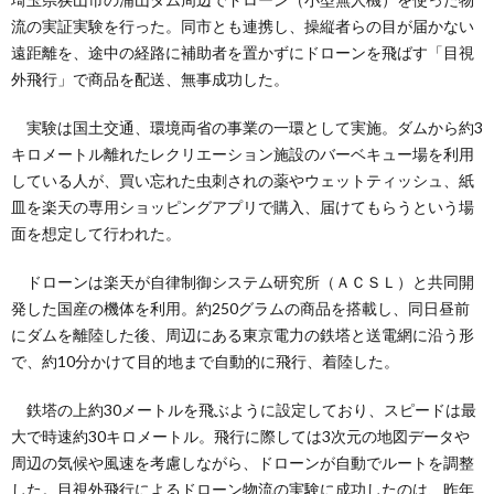
流の実証実験を行った。同市とも連携し、操縦者らの目が届かない
遠距離を、途中の経路に補助者を置かずにドローンを飛ばす「目視
外飛行」で商品を配送、無事成功した。
実験は国土交通、環境両省の事業の一環として実施。ダムから約3
キロメートル離れたレクリエーション施設のバーベキュー場を利用
している人が、買い忘れた虫刺されの薬やウェットティッシュ、紙
皿を楽天の専用ショッピングアプリで購入、届けてもらうという場
面を想定して行われた。
ドローンは楽天が自律制御システム研究所（ＡＣＳＬ）と共同開
発した国産の機体を利用。約250グラムの商品を搭載し、同日昼前
にダムを離陸した後、周辺にある東京電力の鉄塔と送電網に沿う形
で、約10分かけて目的地まで自動的に飛行、着陸した。
鉄塔の上約30メートルを飛ぶように設定しており、スピードは最
大で時速約30キロメートル。飛行に際しては3次元の地図データや
周辺の気候や風速を考慮しながら、ドローンが自動でルートを調整
した。目視外飛行によるドローン物流の実験に成功したのは、昨年