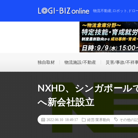
物流不動産,ロボット,ドロ
独自取材
物流施設/不動産
災害/事故/不祥
NXHD、シンガポー
へ新会社設立
2022.06.10 18:49:17
経営/業界動向
その他の記