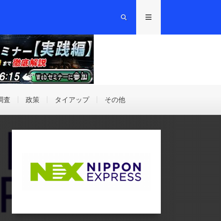
調査
政策
タイアップ
その他