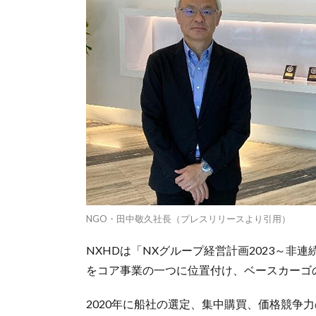
NGO・田中敬久社長（プレスリリースより引用）
NXHDは「NXグループ経営計画2023～非連続な
をコア事業の一つに位置付け、ベースカーゴ
2020年に船社の選定、集中購買、価格競争