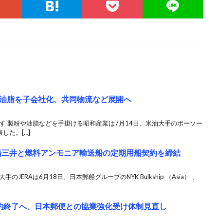
油脂を子会社化、共同物流など展開へ
指す 製粉や油脂などを手掛ける昭和産業は7月14日、米油大手のボーソー
した。[…]
商船三井と燃料アンモニア輸送船の定期用船契約を締結
ERAは6月18日、日本郵船グループのNYK Bulkship （Asia） 、
約終了へ、日本郵便との協業強化受け体制見直し