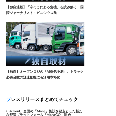
【独自連載】「今そこにある危機」を読み解く 国
際ジャーナリスト・ビニシウス氏
【独自】オープンロジの「AI梱包予測」、トラック
必要台数の迅速把握にも活用本格化
プレスリリースまとめてチェック
CBcloud、全国の「Marq」施設を起点とした新た
な配送プラットフォーム「MarqGO」開始