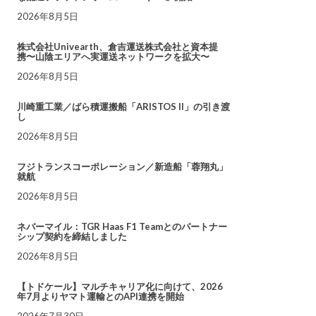
2026年8月5日
株式会社Univearth、倉吉運送株式会社と資本提
携〜山陰エリアへ実運送ネットワークを拡大〜
2026年8月5日
川崎重工業／ばら積運搬船「ARISTOS II」の引き渡
し
2026年8月5日
フジトランスコーポレーション／新造船「蓉翔丸」
就航
2026年8月5日
ネバーマイル：TGR Haas F1 Teamとのパートナー
シップ契約を締結しました
2026年8月5日
【トドケール】マルチキャリア化に向けて、2026
年7月よりヤマト運輸とのAPI連携を開始
2026年7月30日