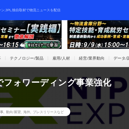
ーン,3PL,独自取材で物流ニュースを配信
事
テクノロジー/製品
雇用/人材
経営/業界動向
データ/
ルでフォワーディング事業強化
事
,
動向/展望
,
海外
,
プレスリリースなど