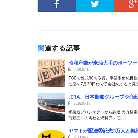
関連する記事
昭和産業が米油大手のボーソー
2020.07.15
TOBで株式88％取得、事業多角化目
油脂を7月20日付で子会社化すると発表
JERA、日本郵船グループや
2026.06.18
米製造プロジェクトから調達 火力発電大手のJ
商船三井の両社と燃料アンモ[…]
ヤマトが配達委託先3万人と契
2023.09.25