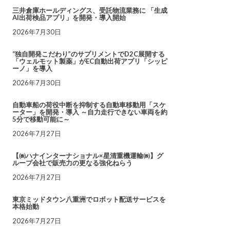
三井倉庫ホールディングス、受託物流業務に 「生成
AI出荷検品アプリ」を開発・導入開始
2026年7月30日
“独自開発こだわり”のサプリメントでD2C展開する
「ウェルモット製薬」がEC自動出荷アプリ「シッピ
ーノ」を導入
2026年7月30日
自動車船の荷役中断を抑制する自動車移動用「スケ
ーター」を開発・導入 ～自力走行できない車両を約
5分で移動可能に～
2026年7月27日
【㈱ハナインターナショナル×星清重機運輸㈱】グ
ループ会社で販売力の更なる強化ねらう
2026年7月27日
東京ミッドタウン八重洲でロボット配送サービスを
本格始動
2026年7月27日