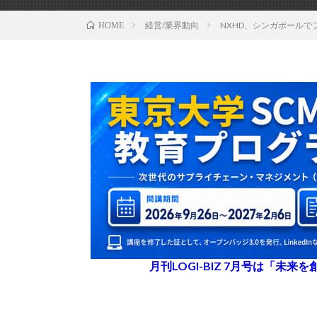
経営/業界動向
NXHD、シンガポール
HOME
月刊LOGI-BIZ 7月号は「未