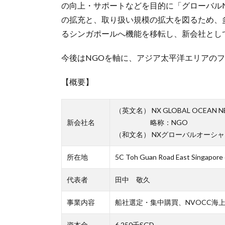
の向上・サポートなどを目的に「グローバルN
の拡充と、取り扱い規模の拡大を図るため、
るシンガポールへ機能を移転し、新会社とし
今後はNGOを軸に、アジア太平洋エリアの
【概要】
（英文名） NX GLOBAL OCEAN NE
新会社名
略称：NGO
（和文名） NXグローバルオーシ
所在地
5C Toh Guan Road East Singapore
代表者
田中 敬久
事業内容
船社選定・集中購買、NVOCC海
資本金
6,250千SGD