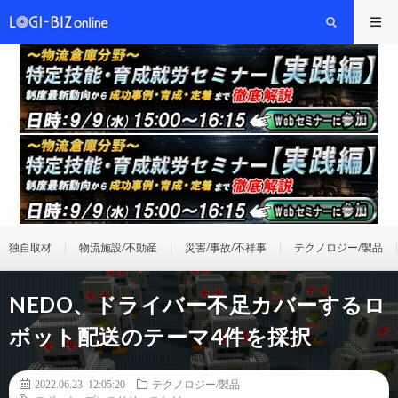
独自取材
物流施設/不動産
災害/事故/不祥事
テクノロジー/製品
NEDO、ドライバー不足カバーするロ
ボット配送のテーマ4件を採択
2022.06.23 12:05:20
テクノロジー/製品