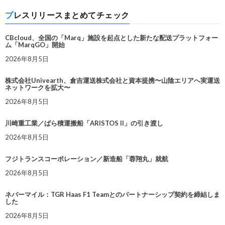
プレスリリースまとめてチェック
CBcloud、全国の「Marq」施設を起点とした新たな配送プラットフォー
ム「MarqGO」開始
2026年8月5日
株式会社Univearth、倉吉運送株式会社と資本提携〜山陰エリアへ実運送
ネットワークを拡大〜
2026年8月5日
川崎重工業／ばら積運搬船「ARISTOS II」の引き渡し
2026年8月5日
フジトランスコーポレーション／新造船「蓉翔丸」就航
2026年8月5日
ネバーマイル：TGR Haas F1 Teamとのパートナーシップ契約を締結しま
した
2026年8月5日