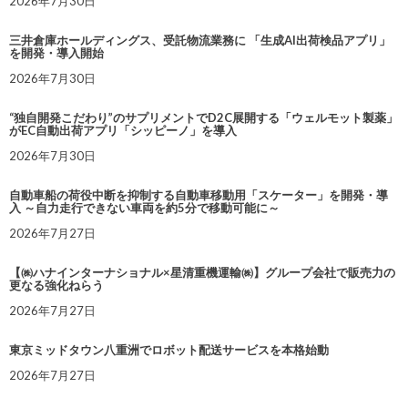
2026年7月30日
三井倉庫ホールディングス、受託物流業務に 「生成AI出荷検品アプリ」
を開発・導入開始
2026年7月30日
“独自開発こだわり”のサプリメントでD2C展開する「ウェルモット製薬」
がEC自動出荷アプリ「シッピーノ」を導入
2026年7月30日
自動車船の荷役中断を抑制する自動車移動用「スケーター」を開発・導
入 ～自力走行できない車両を約5分で移動可能に～
2026年7月27日
【㈱ハナインターナショナル×星清重機運輸㈱】グループ会社で販売力の
更なる強化ねらう
2026年7月27日
東京ミッドタウン八重洲でロボット配送サービスを本格始動
2026年7月27日