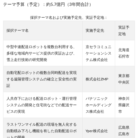
テーマ予算（予定）：約5.7億円（3年間合計）
採択テーマ名および実施予定先、実証予定地：
実証予
採択テーマ名
実施予定先
定地
中型中速配送ロボットを複数台利用する、
京セラコミュニ
北海道
多様な地域内サービス提供の実証および、
ケーションシス
石狩市
雪上走行技術の研究開発
テム株式会社
自動宅配ロボットの複数台同時配送を実現
東京都
する遠隔管理システムの確立と安全性の実
株式会社ZMP
中央区
証
人共存下における配送ロボット・運行管理
パナソニック
神奈川
システムの開発と住宅街などでの配送サー
ホールディング
県藤沢
ビスの実現
ス株式会社
市
ラストワンマイル配送の現場を無人化する
広島県
自動積み下ろし機能を有した自動配送ロボ
Yper株式会社
広島市
ットの開発