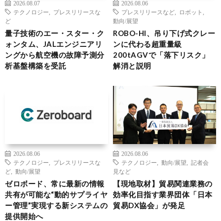
2026.08.07
2026.08.06
テクノロジー
,
プレスリリースな
プレスリリースなど
,
ロボット
,
ど
動向/展望
量子技術のエー・スター・ク
ROBO-HI、吊り下げ式クレー
ォンタム、JALエンジニアリ
ンに代わる超重量級
ングから航空機の故障予測分
200tAGVで「落下リスク」
析基盤構築を受託
解消と説明
2026.08.06
2026.08.06
テクノロジー
,
プレスリリースな
テクノロジー
,
動向/展望
,
記者会
ど
,
動向/展望
見など
ゼロボード、常に最新の情報
【現地取材】貿易関連業務の
共有が可能な“動的サプライヤ
効率化目指す業界団体「日本
ー管理”実現する新システムの
貿易DX協会」が発足
提供開始へ