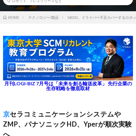
ロボット
,
プレスリリースなど
テクノロジー/製品
NEDO、ドライバー不足カバーするロボ
HOME
月刊LOGI-BIZ 7月号は「未来を創る輸送改革」 先行企業の
生存戦略を徹底取材
京セラコミュニケーションシステムや
ZMP、パナソニックHD、Yperが順次実験
へ