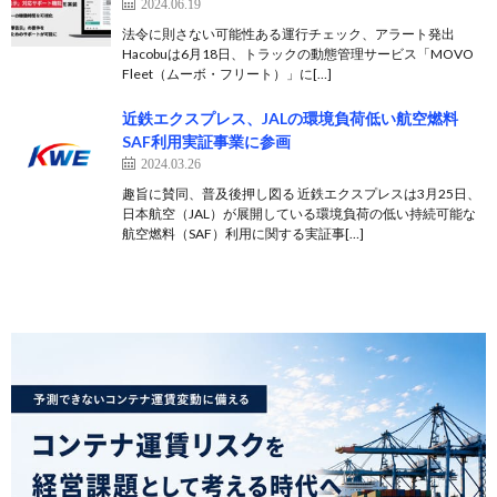
2024.06.19
法令に則さない可能性ある運行チェック、アラート発出
Hacobuは6月18日、トラックの動態管理サービス「MOVO
Fleet（ムーボ・フリート）」に[…]
近鉄エクスプレス、JALの環境負荷低い航空燃料
SAF利用実証事業に参画
2024.03.26
趣旨に賛同、普及後押し図る 近鉄エクスプレスは3月25日、
日本航空（JAL）が展開している環境負荷の低い持続可能な
航空燃料（SAF）利用に関する実証事[…]