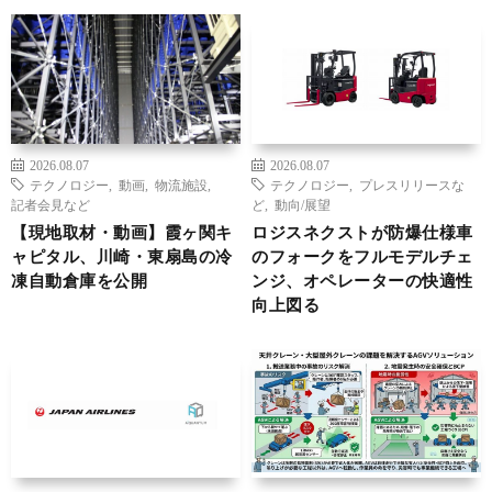
2026.08.07
2026.08.07
テクノロジー
,
動画
,
物流施設
,
テクノロジー
,
プレスリリースな
記者会見など
ど
,
動向/展望
【現地取材・動画】霞ヶ関キ
ロジスネクストが防爆仕様車
ャピタル、川崎・東扇島の冷
のフォークをフルモデルチェ
凍自動倉庫を公開
ンジ、オペレーターの快適性
向上図る