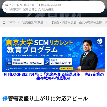
2022.06.24 18:30:08
物流施設/不動産
独自取材
,
記者会見など
,
物流施設
物流施設/不動産
【独自・関西物流展】山九が危険物倉庫「関
HOME
月刊LOGI-BIZ 7月号は「未来を創る輸送改革」 先行企業の
生存戦略を徹底取材
保管需要盛り上がりに対応アピール