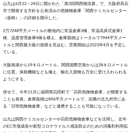
山九は6月22～24日に開かれた「第3回関西物流展」で、大阪府高石
市で開発する方針を公表済みの危険物倉庫「関西ケミカルセンター
（仮称）」の詳細を開示した。
2万7248平方メートルの敷地内に常温倉庫3棟、常温高床式倉庫1
棟、温度管理倉庫4棟を構え、倉庫面積はトータルで7944平方メー
トルと関西最大級の規模を見込む。営業開始は2023年4月を予定し
ている。
大阪南港から19キロメートル、関西国際空港からは28キロメートル
に位置。保税機能なども備え、輸出入貨物も万全に受け入れられる
ようにする。
併せて、今年11月に福岡県苅田町で「苅田危険物倉庫」が開業する
ことも発表。倉庫面積は896平方メートルで、近隣の北九州市にあ
る「日明危険物倉庫」などと連携することも可能になっている。
山九は関西ケミカルセンターや苅田危険物倉庫などを活用し、近年
のEC市場成長や新型コロナウイルス感染防止のための消毒剤利用拡