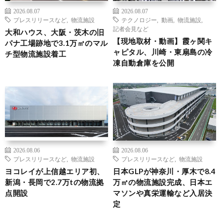
2026.08.07
2026.08.07
プレスリリースなど
,
物流施設
テクノロジー
,
動画
,
物流施設
,
記者会見など
大和ハウス、大阪・茨木の旧
【現地取材・動画】霞ヶ関キ
パナ工場跡地で3.1万㎡のマル
ャピタル、川崎・東扇島の冷
チ型物流施設着工
凍自動倉庫を公開
2026.08.06
2026.08.06
プレスリリースなど
,
物流施設
プレスリリースなど
,
物流施設
ヨコレイが上信越エリア初、
日本GLPが神奈川・厚木で8.4
新潟・長岡で2.7万tの物流拠
万㎡の物流施設完成、日本エ
点開設
マソンや真栄運輸など入居決
定