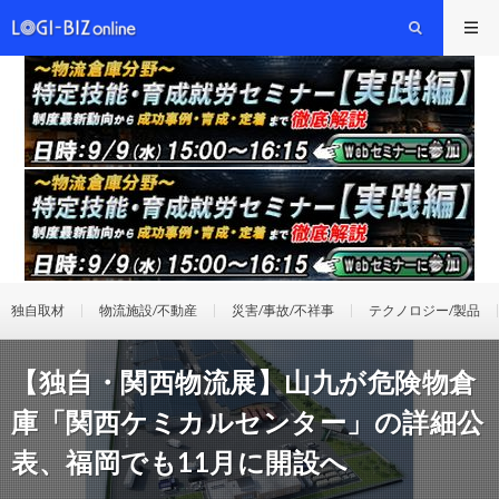
独自取材
物流施設/不動産
災害/事故/不祥事
テクノロジー/製品
【独自・関西物流展】山九が危険物倉
庫「関西ケミカルセンター」の詳細公
表、福岡でも11月に開設へ