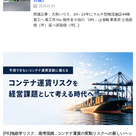
2020.02.03
関連記事：大和ハウス、20～22年にマルチ型物流施設44棟
着工へ 着工年 No. 物件名※頭の「DPL」は省略 事業所 土地面
積（坪） 延べ床面積（坪[…]
[PR]地政学リスク、港湾混雑…コンテナ運賃の変動リスクへの新しいヘッ