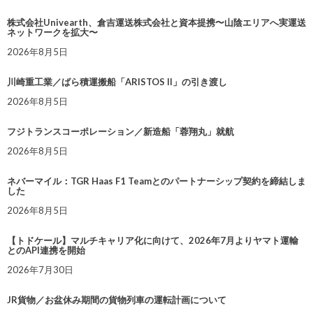
株式会社Univearth、倉吉運送株式会社と資本提携〜山陰エリアへ実運送
ネットワークを拡大〜
2026年8月5日
川崎重工業／ばら積運搬船「ARISTOS II」の引き渡し
2026年8月5日
フジトランスコーポレーション／新造船「蓉翔丸」就航
2026年8月5日
ネバーマイル：TGR Haas F1 Teamとのパートナーシップ契約を締結しま
した
2026年8月5日
【トドケール】マルチキャリア化に向けて、2026年7月よりヤマト運輸
とのAPI連携を開始
2026年7月30日
JR貨物／お盆休み期間の貨物列車の運転計画について