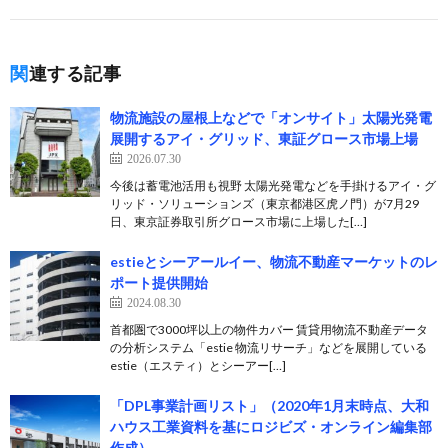
関連する記事
物流施設の屋根上などで「オンサイト」太陽光発電
展開するアイ・グリッド、東証グロース市場上場
2026.07.30
今後は蓄電池活用も視野 太陽光発電などを手掛けるアイ・グ
リッド・ソリューションズ（東京都港区虎ノ門）が7月29
日、東京証券取引所グロース市場に上場した[…]
estieとシーアールイー、物流不動産マーケットのレ
ポート提供開始
2024.08.30
首都圏で3000坪以上の物件カバー 賃貸用物流不動産データ
の分析システム「estie 物流リサーチ」などを展開している
estie（エスティ）とシーアー[…]
「DPL事業計画リスト」（2020年1月末時点、大和
ハウス工業資料を基にロジビズ・オンライン編集部
作成）