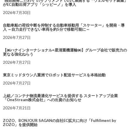
“独自開発こだわり”のサプリメントでD2C展開する「ウェルモット製薬」
がEC自動出荷アプリ「シッピーノ」を導入
2026年7月30日
自動車船の荷役中断を抑制する自動車移動用「スケーター」を開発・導
入 ～自力走行できない車両を約5分で移動可能に～
2026年7月27日
【㈱ハナインターナショナル×星清重機運輸㈱】グループ会社で販売力の
更なる強化ねらう
2026年7月27日
東京ミッドタウン八重洲でロボット配送サービスを本格始動
2026年7月27日
上組／コンテナ物流最適化サービスを提供する スタートアップ企業
「OneStream株式会社」への出資のお知らせ
2026年7月21日
ZOZO、BONJOUR SAGANの自社EC拡大に向け「Fulfillment by
ZOZO」を提供開始