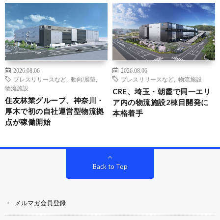
2026.08.06
2026.08.06
プレスリリースなど
,
動向/展望
,
プレスリリースなど
,
物流施設
物流施設
CRE、埼玉・朝霞で同一エリ
住友林業グループ、神奈川・
ア内の物流施設2棟目開発に
厚木で初の自社運営型物流拠
本格着手
点が稼働開始
Back to Top
メルマガ会員登録