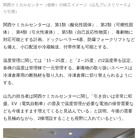
関西ケミカルセンター（仮称）の竣工イメージ（山九プレスリリースよ
り引用）
関西ケミカルセンターは、第1類（酸化性固体）、第2類（可燃性固
体）、第4類（引火性液体）、第5類（自己反応性物質）、毒劇物に
対応可能とする計画。ドックレベラー4基、防爆フォークリフトなど
も備え、小口配送や冷蔵輸送、付帯作業も可能とする。
温度管理に関しては「15～25度」と「2～25度」の2温度帯を設定。
各棟の温度は管理棟で一元管理する。劇毒物の取り扱いスペースは
冷凍倉庫用の断熱材を取り入れ、冷凍倉庫に切り替えられるように
する。
山九の担当者は関西ケミカルセンターに関し「引き合いは非常に旺
盛。EV（電気自動車）の普及で温度管理が必要な電池の保管需要な
ども今後ますます増えてくると見込んでいる」と説明。今後の需要
も見極めながら、2棟増設することも視野に入れているという。