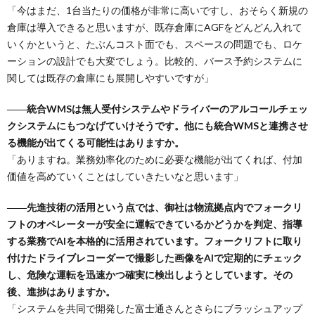
「今はまだ、1台当たりの価格が非常に高いですし、おそらく新規の
倉庫は導入できると思いますが、既存倉庫にAGFをどんどん入れて
いくかというと、たぶんコスト面でも、スペースの問題でも、ロケ
ーションの設計でも大変でしょう。比較的、バース予約システムに
関しては既存の倉庫にも展開しやすいですが」
――統合WMSは無人受付システムやドライバーのアルコールチェッ
クシステムにもつなげていけそうです。他にも統合WMSと連携させ
る機能が出てくる可能性はありますか。
「ありますね。業務効率化のために必要な機能が出てくれば、付加
価値を高めていくことはしていきたいなと思います」
――先進技術の活用という点では、御社は物流拠点内でフォークリ
フトのオペレーターが安全に運転できているかどうかを判定、指導
する業務でAIを本格的に活用されています。フォークリフトに取り
付けたドライブレコーダーで撮影した画像をAIで定期的にチェック
し、危険な運転を迅速かつ確実に検出しようとしています。その
後、進捗はありますか。
「システムを共同で開発した富士通さんとさらにブラッシュアップ