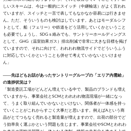
しいスキームは、今は一般的にスイッチ（中継輸送）がよく言われ
ていますが、スイッチと一言で表してもなかなか容易には行きませ
ん。ただ、そういうものも検討はしています。あとはモーダルシフ
トとして、船（フェリー）や鉄道をどう活用していくかということ
も必要でしょうし、SDGｓ絡みでも、サントリーホールディングス
として、GHG（温室効果ガス）排出削減で非常に大きな目標を掲げ
ていますので、それに向けて、われわれ物流サイドでどういうふう
に対応していくかということも併せて考えていかないといけませ
ん」
――先ほどもお話があったサントリーグループの「エリア内需給」
の進捗状況は？
「製造委託工場がどんどん増えている中で、製品のブランドも増え
ていますから、事業会社とSCMとわれわれ物流現場が一緒になっ
て、うまく取り組んでいかないといけない。関係者が一体感を持っ
ていくことがこれからすごく大事だと思います。例えばAという商
品がとてつもなく売れると製造量が増えますので、出荷の部分でど
う効率良く運ぶかという問題も生じます。事業会社やSCMとわれわ