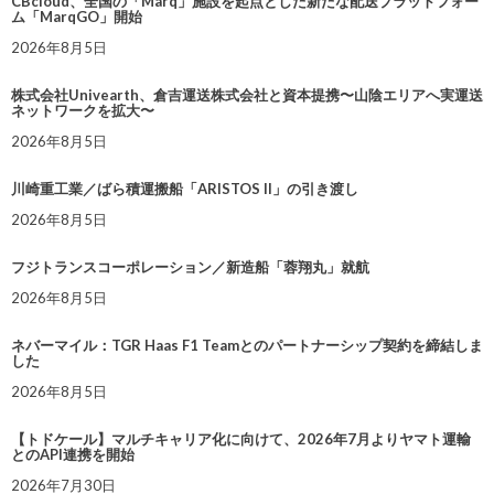
CBcloud、全国の「Marq」施設を起点とした新たな配送プラットフォー
ム「MarqGO」開始
2026年8月5日
株式会社Univearth、倉吉運送株式会社と資本提携〜山陰エリアへ実運送
ネットワークを拡大〜
2026年8月5日
川崎重工業／ばら積運搬船「ARISTOS II」の引き渡し
2026年8月5日
フジトランスコーポレーション／新造船「蓉翔丸」就航
2026年8月5日
ネバーマイル：TGR Haas F1 Teamとのパートナーシップ契約を締結しま
した
2026年8月5日
【トドケール】マルチキャリア化に向けて、2026年7月よりヤマト運輸
とのAPI連携を開始
2026年7月30日