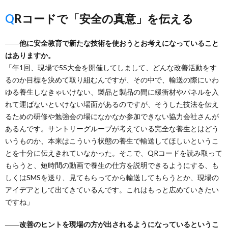
QRコードで「安全の真意」を伝える
――他に安全教育で新たな技術を使おうとお考えになっていること
はありますか。
「年1回、現場で5S大会を開催してしまして、どんな改善活動をす
るのか目標を決めて取り組むんですが、その中で、輸送の際にいわ
ゆる養生しなきゃいけない、製品と製品の間に緩衝材やパネルを入
れて運ばないといけない場面があるのですが、そうした技法を伝え
るための研修や勉強会の場になかなか参加できない協力会社さんが
あるんです。サントリーグループが考えている完全な養生とはどう
いうものか、本来はこういう状態の養生で輸送してほしいというこ
とを十分に伝えきれていなかった。そこで、QRコードを読み取って
もらうと、短時間の動画で養生の仕方を説明できるようにする、も
しくはSMSを送り、見てもらってから輸送してもらうとか、現場の
アイデアとして出てきているんです。これはもっと広めていきたい
ですね」
――改善のヒントを現場の方が出されるようになっているというこ