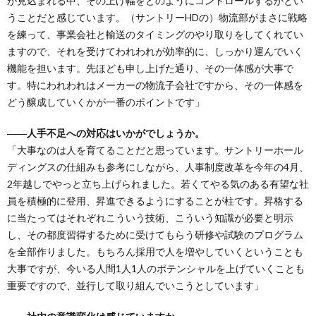
が見込まれる中、その上げ幅をどのようにコントロールするかとい
うことだと感じています。（サントリーHDの）物流部がまさに戦略
を練って、事業会社と輸送のタイミングのやり取りをしてくれてい
ますので、それを受けてわれわれが効率的に、しっかり運んでいく
機能を担います。先ほども申し上げた通り、その一体感が大事で
す。特にわれわれはメーカーの物流子会社ですから、その一体感を
どう醸成していくかが一番のポイントです」
――人手不足への対応はいかがでしょうか。
「大事なのは人を育てることだと思っています。サントリーホール
ディングスの仕組みも参考にしながら、人事制度改革を今年の4月、
2年越しでやっと立ち上げられました。若くてやる気のある有望な社
員を積極的に登用、昇進できるようにすることが柱です。昇格する
に当たってはそれぞれこういう技術、こういう知識が必要と明示
し、その都度習得するために受けてもらう研修や試験のプログラム
を全部作りました。もちろん採用で人を増やしていくということも
大事ですが、今いる人間1人1人のポテンシャルを上げていくことも
重要ですので、並行して取り組んでいこうとしています」