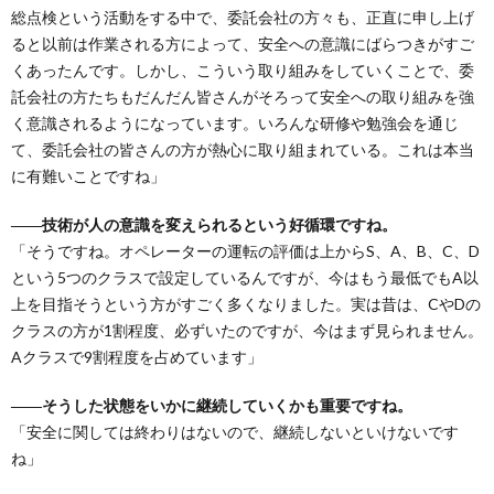
総点検という活動をする中で、委託会社の方々も、正直に申し上げ
ると以前は作業される方によって、安全への意識にばらつきがすご
くあったんです。しかし、こういう取り組みをしていくことで、委
託会社の方たちもだんだん皆さんがそろって安全への取り組みを強
く意識されるようになっています。いろんな研修や勉強会を通じ
て、委託会社の皆さんの方が熱心に取り組まれている。これは本当
に有難いことですね」
――技術が人の意識を変えられるという好循環ですね。
「そうですね。オペレーターの運転の評価は上からS、A、B、C、D
という5つのクラスで設定しているんですが、今はもう最低でもA以
上を目指そうという方がすごく多くなりました。実は昔は、CやDの
クラスの方が1割程度、必ずいたのですが、今はまず見られません。
Aクラスで9割程度を占めています」
――そうした状態をいかに継続していくかも重要ですね。
「安全に関しては終わりはないので、継続しないといけないです
ね」