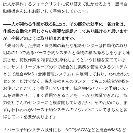
は人が操作するフォークリフトに切り替えて動かせるよう、豊田自
動織機さんにもお願いして準備をしています」
――人が関わる作業が残る以上は、その部分の効率化・省力化は、
作業の自動化と同じぐらい重要な課題としてあり続けると思います
が、今後どのように取り組まれますか。
「先日公表した沖縄・豊見城の新たな配送センターは自動化の取り
組みの1つであるバース予約システムと荷物の積み降ろしをうまく連
携させ、荷役作業を2割程度効率化しようという目標を立てていま
す。サントリーグループの中で総合的に業務を管理できるシステム
として統合WMS（倉庫管理システム）を展開しており、われわれの
センターだけでなく、協力会社さんのセンターでもこの統合WMSを
お使いいただくよう推奨しています。統合WMSとバース予約システ
ムを連携させ、うまく運用できることをしっかり検証できれば、協
力会社さんのセンターにも横展開していきたい。そのためにも、ま
ずはわれわれがバース予約システムのノウハウについてきちんと習
得していく必要があります」
「バース予約システム以外にも、AGFやAGVなどと統合WMSをど