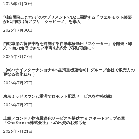
2026年7月30日
“独自開発こだわり”のサプリメントでD2C展開する「ウェルモット製薬」
がEC自動出荷アプリ「シッピーノ」を導入
2026年7月30日
自動車船の荷役中断を抑制する自動車移動用「スケーター」を開発・導
入 ～自力走行できない車両を約5分で移動可能に～
2026年7月27日
【㈱ハナインターナショナル×星清重機運輸㈱】グループ会社で販売力の
更なる強化ねらう
2026年7月27日
東京ミッドタウン八重洲でロボット配送サービスを本格始動
2026年7月27日
上組／コンテナ物流最適化サービスを提供する スタートアップ企業
「OneStream株式会社」への出資のお知らせ
2026年7月21日