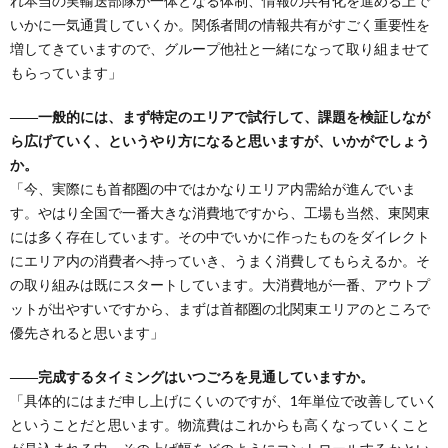
れ本当の実輸送部隊が一体となる体制、情報の共有化を進める上で
いかに一気通貫していくか。関係者間の情報共有がすごく重要性を
増してきていますので、グループ他社と一緒になって取り組ませて
もらっています」
――一般的には、まず特定のエリアで試行して、課題を検証しなが
ら広げていく、というやり方になると思いますが、いかがでしょう
か。
「今、実際にも首都圏の中ではかなりエリア内需給が進んでいま
す。やはり全国で一番大きな消費地ですから、工場も当然、東関東
には多く存在しています。その中でいかに作ったものをダイレクト
にエリア内の消費者へ持っていき、うまく消費してもらえるか。そ
の取り組みは既にスタートしています。大消費地が一番、アウトプ
ットが出やすいですから、まずは首都圏の北関東エリアのところで
優先されると思います」
――完成するタイミングはいつごろを見通していますか。
「具体的にはまだ申し上げにくいのですが、1年単位で改善していく
ということだと思います。物流費はこれからも高くなっていくこと