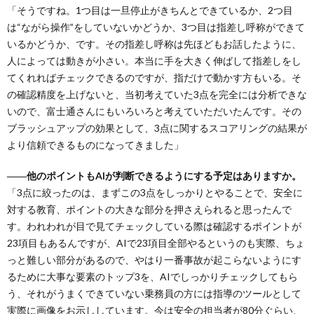
「そうですね。1つ目は一旦停止がきちんとできているか、2つ目
は“ながら操作”をしていないかどうか、3つ目は指差し呼称ができて
いるかどうか、です。その指差し呼称は先ほどもお話したように、
人によっては動きが小さい。本当に手を大きく伸ばして指差しをし
てくれればチェックできるのですが、指だけで動かす方もいる。そ
の確認精度を上げないと、当初考えていた3点を完全には分析できな
いので、富士通さんにもいろいろと考えていただいたんです。その
ブラッシュアップの効果として、3点に関するスコアリングの結果が
より信頼できるものになってきました」
――他のポイントもAIが判断できるようにする予定はありますか。
「3点に絞ったのは、まずこの3点をしっかりとやることで、安全に
対する教育、ポイントの大きな部分を押さえられると思ったんで
す。われわれが目で見てチェックしている際は確認するポイントが
23項目もあるんですが、AIで23項目全部やるというのも実際、ちょ
っと難しい部分があるので、やはり一番事故が起こらないようにす
るために大事な要素のトップ3を、AIでしっかりチェックしてもら
う、それがうまくできていない乗務員の方には指導のツールとして
実際に画像をお示ししています。今は安全の担当者が80分ぐらい、