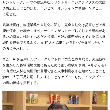
サントリーグループの物流を担うサントリーロジスティクスの武藤
多賀志社長はこのほど、ロジビズ・オンラインの単独インタビュー
に応じた。
武藤社長は、物流業務の自動化に関し、完全自動化は災害などで機
能が停止した場合、オペレーションがストップしてしまう恐れがあ
るため慎重に検討すべきだと指摘。不測の事態が起きても物流の継
続性を担保できるよう、まず“人と協働した自動化”を展開したいと
の考えを示した。
また、AIを活用したフォークリフト操作の安全教育など、先進技術
を生かした職場環境改善にあらためて強い意欲を表明。4月から若く
て有望な人材を積極的に登用できる人事制度改革を始めたことにも
触れ、人手不足対応に注力することをアピールした。インタビュー
内容の後編を掲載する。