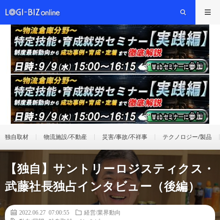
独自取材
物流施設/不動産
災害/事故/不祥事
テクノロジー/製品
【独自】サントリーロジスティクス・
武藤社長独占インタビュー（後編）
2022.06.27 07:00:55
経営/業界動向