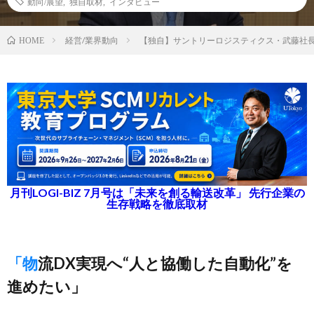
動向/展望
,
独自取材
,
インタビュー
経営/業界動向
【独自】サントリーロジスティクス・武藤社
HOME
月刊LOGI-BIZ 7月号は「未来を創る輸送改革」 先行企業の
生存戦略を徹底取材
「物流DX実現へ“人と協働した自動化”を
進めたい」