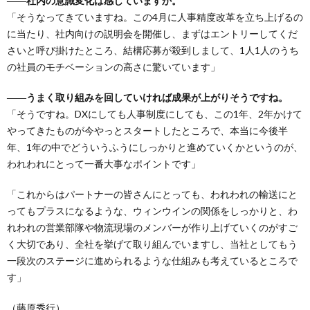
――社内の意識変化は感じていますか。
「そうなってきていますね。この4月に人事精度改革を立ち上げるの
に当たり、社内向けの説明会を開催し、まずはエントリーしてくだ
さいと呼び掛けたところ、結構応募が殺到しまして、1人1人のうち
の社員のモチベーションの高さに驚いています」
――うまく取り組みを回していければ成果が上がりそうですね。
「そうですね。DXにしても人事制度にしても、この1年、2年かけて
やってきたものが今やっとスタートしたところで、本当に今後半
年、1年の中でどういうふうにしっかりと進めていくかというのが、
われわれにとって一番大事なポイントです」
「これからはパートナーの皆さんにとっても、われわれの輸送にと
ってもプラスになるような、ウィンウインの関係をしっかりと、わ
れわれの営業部隊や物流現場のメンバーが作り上げていくのがすご
く大切であり、全社を挙げて取り組んでいますし、当社としてもう
一段次のステージに進められるような仕組みも考えているところで
す」
（藤原秀行）