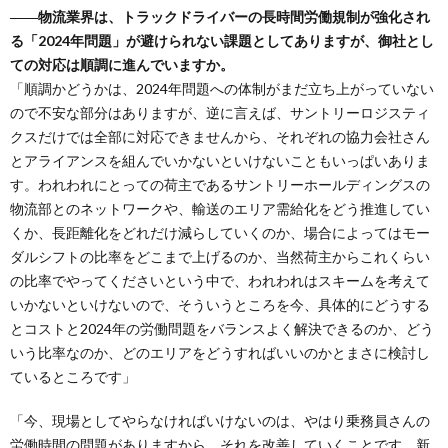
――物流業界は、トラックドライバーの長時間労働規制が強化され
る「2024年問題」が避けられない課題としてありますが、御社とし
ての対応は順調に進んでいますか。
「順調かどうかは、2024年問題への体制がまだ立ち上がっていない
ので不安な部分はありますが、逆に言えば、サントリーロジスティ
クスだけでは全部に対応できませんから、それぞれの協力会社さん
とアライアンスを組んでいかないといけないこともいっぱいありま
す。われわれにとっての荷主であるサントリーホールディングスの
物流部とのネットワークや、輸送のエリア需給化をどう推進してい
くか、長距離化をどれだけ減らしていくのか、場合によってはモー
ダルシフトの比率をどこまで上げるのか、当然荷主からこれくらい
の比率でやってくださいという中で、われわれはスキームを考えて
いかないといけないので、そういうところを今、具体的にどうする
とコストと2024年の労働問題をバランスよく解決できるのか、どう
いう比率なのか、どのエリアをどうすればいいのかとまさに検討し
ているところです」
「今、現場としてやらなければいけないのは、やはり乗務員さんの
労働時間の問題がありますから、それを改善していくことです。新