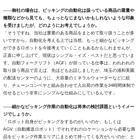
――御社の場合は、ピッキングの自動化は扱っている商品の重量や
種類などから見ても、ちょっとなじまないかもしれないような印象
を受けましたが、どのようにお考えでしょうか。
「そうですね、当社は重要のある商品をまとめて取り扱うことが多
いですから。自動化を考える上では当然、もっと細かなピッキング
ができるロボットを今後考えていくこともあるかもしれませんが、
正直に申し上げて、現状はシンプル・イズ・ベストだと思っていま
す。自動フォークリフト（AGF）が担っている仕事は、われわれの
取り扱う商品で言えば、先ほどもお話しましたが、埼玉の浦和美園
の配送センターのように、大容量のミネラルウォーターなどに絞
り、チェーンコンベヤと組み合わせて入出荷の作業を24時間体制で
任せるという非常にシンプルな仕組みにしているんです」
――細かなピッキング作業の自動化は将来の検討課題というイメー
ジでしょうか。
「ロボット自身がピッキングをするのがいいのか、もしくは
AGV（自動搬送ロボット）でそれぞれのロケーションから必要な商
品をピッキング作業エリアにまとめて持ってくる方がいいのか、と