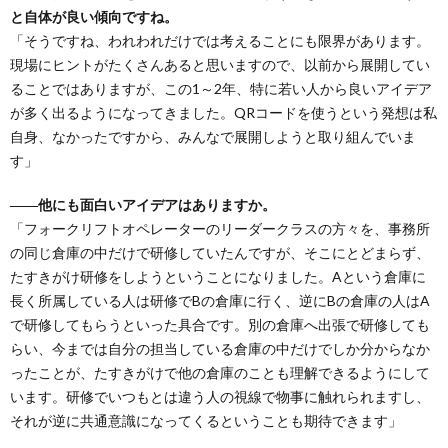
と自体が良い傾向ですね。
「そうですね、われわれだけでは考えることにも限界があります。
現場にヒントがたくさんあると思いますので、以前から展開してい
ることではありますが、この1～2年、特に若い人から良いアイデア
が多く出るようになってきました。QRコードを使うという発想は私
自身、なかったですから、みんなで展開しようと取り組んでいま
す」
――他にも面白いアイデアはありますか。
「フォークリフトオペレーターのリーダークラスの方々を、事務所
の同じ倉庫の中だけで研修していたんですが、そこにとどまらず、
たすきがけ研修をしようということになりました。Aという倉庫に
長く所属している人は研修でBの倉庫に行く、逆にBの倉庫の人はA
で研修してもらうといった具合です。別の倉庫へ出張で研修しても
らい、今までは自分の担当している倉庫の中だけでしか分からなか
ったことが、たすきがけで他の倉庫のことも理解できるようにして
います。研修でいつもとは違う人の視線で物事に触れられますし、
それが逆に共通意識になってくるということも期待できます」