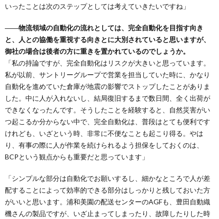
いったことは次のステップとしては考えていきたいですね」
――物流領域の自動化の流れとしては、完全自動化を目指す向き
と、人との協働を重視する向きとに大別されていると思いますが、
御社の場合は後者の方に重きを置かれているのでしょうか。
「私の持論ですが、完全自動化はリスクが大きいと思っています。
私が以前、サントリーグループで営業を担当していた時に、かなり
自動化を進めていた倉庫が地震の影響でストップしたことがありま
した。中に人が入れないし、結局復旧するまで数日間、全く出荷が
できなくなったんです。そうしたことを経験すると、自然災害がい
つ起こるか分からない中で、完全自動化は、普段はとても便利です
けれども、いざという時、非常に不便なことも起こり得る。やは
り、有事の際に人が作業を続けられるよう担保をしておくのは、
BCPという観点からも重要だと思っています」
「シンプルな部分は自動化でお願いするし、細かなところで人が差
配することによって効率的できる部分はしっかりと残しておいた方
がいいと思います。浦和美園の配送センターのAGFも、豊田自動織
機さんの製品ですが、いざ止まってしまったり、故障したりした時