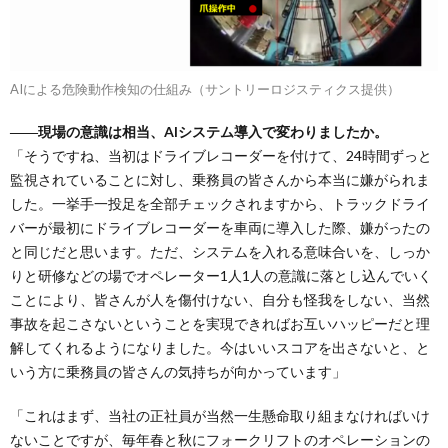
AIによる危険動作検知の仕組み（サントリーロジスティクス提供）
――現場の意識は相当、AIシステム導入で変わりましたか。
「そうですね、当初はドライブレコーダーを付けて、24時間ずっと
監視されていることに対し、乗務員の皆さんから本当に嫌がられま
した。一挙手一投足を全部チェックされますから、トラックドライ
バーが最初にドライブレコーダーを車両に導入した際、嫌がったの
と同じだと思います。ただ、システムを入れる意味合いを、しっか
りと研修などの場でオペレーター1人1人の意識に落とし込んでいく
ことにより、皆さんが人を傷付けない、自分も怪我をしない、当然
事故を起こさないということを実現できればお互いハッピーだと理
解してくれるようになりました。今はいいスコアを出さないと、と
いう方に乗務員の皆さんの気持ちが向かっています」
「これはまず、当社の正社員が当然一生懸命取り組まなければいけ
ないことですが、毎年春と秋にフォークリフトのオペレーションの