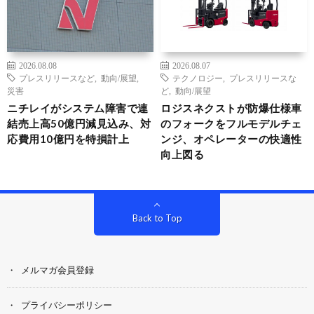
2026.08.08
2026.08.07
プレスリリースなど
,
動向/展望
,
テクノロジー
,
プレスリリースな
災害
ど
,
動向/展望
ニチレイがシステム障害で連
ロジスネクストが防爆仕様車
結売上高50億円減見込み、対
のフォークをフルモデルチェ
応費用10億円を特損計上
ンジ、オペレーターの快適性
向上図る
Back to Top
メルマガ会員登録
プライバシーポリシー