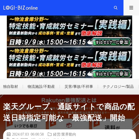
独自取材
物流施設/不動産
災害/事故/不祥事
テクノロジー/製品
楽天グループ、通販サイトで商品の配
送日時指定可能な「最強配送」開始
2024.07.03 06:00:58
経営/業界動向