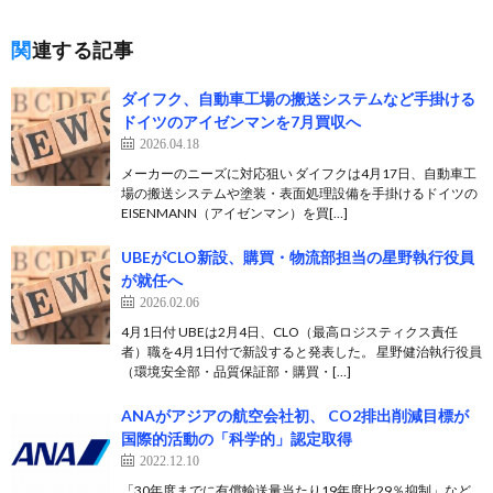
関連する記事
ダイフク、自動車工場の搬送システムなど手掛ける
ドイツのアイゼンマンを7月買収へ
2026.04.18
メーカーのニーズに対応狙い ダイフクは4月17日、自動車工
場の搬送システムや塗装・表面処理設備を手掛けるドイツの
EISENMANN（アイゼンマン）を買[…]
UBEがCLO新設、購買・物流部担当の星野執行役員
が就任へ
2026.02.06
4月1日付 UBEは2月4日、CLO（最高ロジスティクス責任
者）職を4月1日付で新設すると発表した。 星野健治執行役員
（環境安全部・品質保証部・購買・[…]
ANAがアジアの航空会社初、 CO2排出削減目標が
国際的活動の「科学的」認定取得
2022.12.10
「30年度までに有償輸送量当たり19年度比29％抑制」など