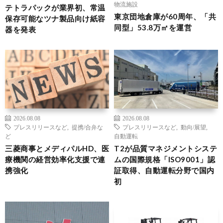
物流施設
テトラパックが業界初、常温
東京団地倉庫が60周年、「共
保存可能なツナ製品向け紙容
同型」53.8万㎡を運営
器を発表
2026.08.08
2026.08.08
プレスリリースなど
,
提携/合弁な
プレスリリースなど
,
動向/展望
,
ど
自動運転
三菱商事とメディパルHD、医
T2が品質マネジメントシステ
療機関の経営効率化支援で連
ムの国際規格「ISO9001」認
携強化
証取得、自動運転分野で国内
初