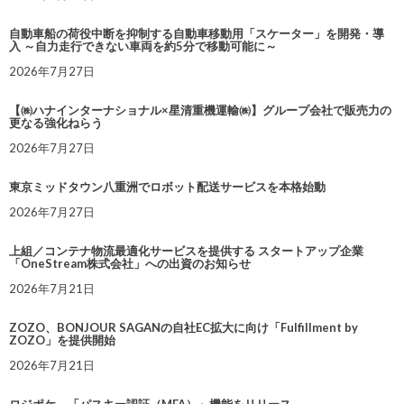
自動車船の荷役中断を抑制する自動車移動用「スケーター」を開発・導
入 ～自力走行できない車両を約5分で移動可能に～
2026年7月27日
【㈱ハナインターナショナル×星清重機運輸㈱】グループ会社で販売力の
更なる強化ねらう
2026年7月27日
東京ミッドタウン八重洲でロボット配送サービスを本格始動
2026年7月27日
上組／コンテナ物流最適化サービスを提供する スタートアップ企業
「OneStream株式会社」への出資のお知らせ
2026年7月21日
ZOZO、BONJOUR SAGANの自社EC拡大に向け「Fulfillment by
ZOZO」を提供開始
2026年7月21日