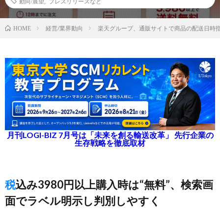
動向/展望
,
プレスリリースなど
経営/業界動向
楽天グループ、通販サイトで商品の配送日時
HOME
月刊LOGI-BIZ 7月号は「未来を創る輸送改革」 先行企業の
生存戦略を徹底取材
税込み3980円以上購入時は“無料”、検索画
面でラベル明示し判別しやすく