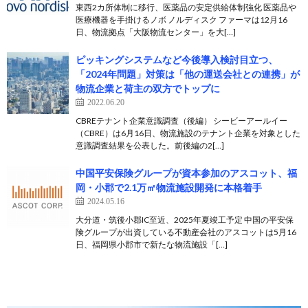
東西2カ所体制に移行、医薬品の安定供給体制強化 医薬品や
医療機器を手掛けるノボ ノルディスク ファーマは12月16
日、物流拠点「大阪物流センター」を大[…]
ピッキングシステムなど今後導入検討目立つ、
「2024年問題」対策は「他の運送会社との連携」が
物流企業と荷主の双方でトップに
2022.06.20
CBREテナント企業意識調査（後編） シービーアールイー
（CBRE）は6月16日、物流施設のテナント企業を対象とした
意識調査結果を公表した。前後編の2[…]
中国平安保険グループが資本参加のアスコット、福
岡・小郡で2.1万㎡物流施設開発に本格着手
2024.05.16
大分道・筑後小郡IC至近、2025年夏竣工予定 中国の平安保
険グループが出資している不動産会社のアスコットは5月16
日、福岡県小郡市で新たな物流施設「[…]