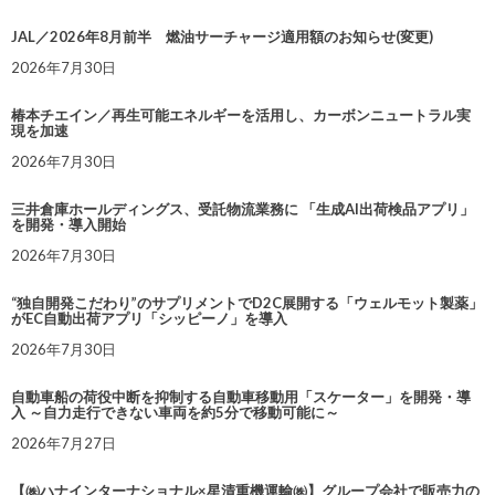
JAL／2026年8月前半 燃油サーチャージ適用額のお知らせ(変更)
2026年7月30日
椿本チエイン／再生可能エネルギーを活用し、カーボンニュートラル実
現を加速
2026年7月30日
三井倉庫ホールディングス、受託物流業務に 「生成AI出荷検品アプリ」
を開発・導入開始
2026年7月30日
“独自開発こだわり”のサプリメントでD2C展開する「ウェルモット製薬」
がEC自動出荷アプリ「シッピーノ」を導入
2026年7月30日
自動車船の荷役中断を抑制する自動車移動用「スケーター」を開発・導
入 ～自力走行できない車両を約5分で移動可能に～
2026年7月27日
【㈱ハナインターナショナル×星清重機運輸㈱】グループ会社で販売力の