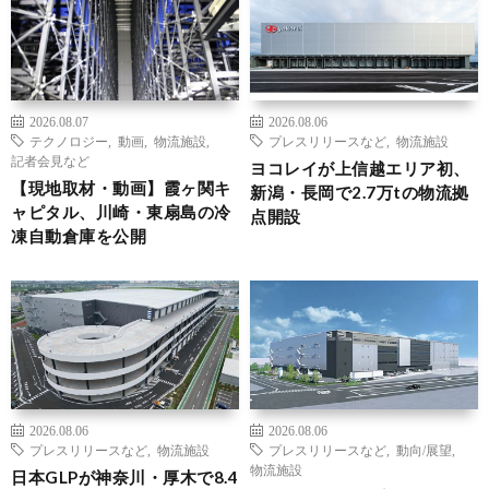
2026.08.07
2026.08.06
テクノロジー
,
動画
,
物流施設
,
プレスリリースなど
,
物流施設
記者会見など
ヨコレイが上信越エリア初、
【現地取材・動画】霞ヶ関キ
新潟・長岡で2.7万tの物流拠
ャピタル、川崎・東扇島の冷
点開設
凍自動倉庫を公開
2026.08.06
2026.08.06
プレスリリースなど
,
物流施設
プレスリリースなど
,
動向/展望
,
物流施設
日本GLPが神奈川・厚木で8.4