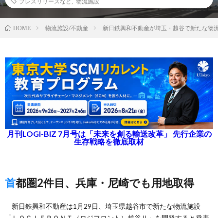
プレスリリースなど
,
物流施設
物流施設/不動産
新日鉄興和不動産が埼玉・越谷で新たな物
HOME
月刊LOGI-BIZ 7月号は「未来を創る輸送改革」 先行企業の
生存戦略を徹底取材
首都圏2件目、兵庫・尼崎でも用地取得
新日鉄興和不動産は1月29日、埼玉県越谷市で新たな物流施設
「ＬＯＧＩＦＲＯＮＴ（ロジフロント）越谷Ⅱ」を開発すると発表