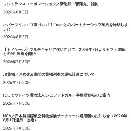
フジトランスコーポレーション／新造船「蓉翔丸」就航
2026年8月5日
ネバーマイル：TGR Haas F1 Teamとのパートナーシップ契約を締結しま
した
2026年8月5日
【トドケール】マルチキャリア化に向けて、2026年7月よりヤマト運輸
とのAPI連携を開始
2026年7月30日
JR貨物／お盆休み期間の貨物列車の運転計画について
2026年7月30日
にしてつドイツ現地法人 シュツットガルト事務所移転のご案内
2026年7月30日
NCA／日本発国際航空貨物燃油サーチャージ適用額のお知らせ（2026年
8月1日適用 改定）
2026年7月30日