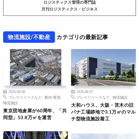
ロジスティクス管理の専門誌
月刊ロジスティクス・ビジネス
物流施設/不動産
カテゴリの最新記事
2026.08.08
2026.08.07
プレスリリースなど
,
動向/展望
,
プレスリリースなど
,
物流施設
物流施設
大和ハウス、大阪・茨木の旧
東京団地倉庫が60周年、「共
パナ工場跡地で3.1万㎡のマル
同型」53.8万㎡を運営
チ型物流施設着工