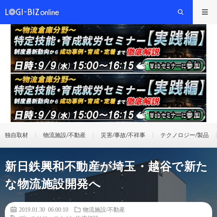
独自取材
物流施設/不動産
災害/事故/不祥事
テクノロジー/製品
新日鉄興和不動産が埼玉・越谷で新た
な物流施設開発へ
2019.01.30 06:00:10
物流施設/不動産