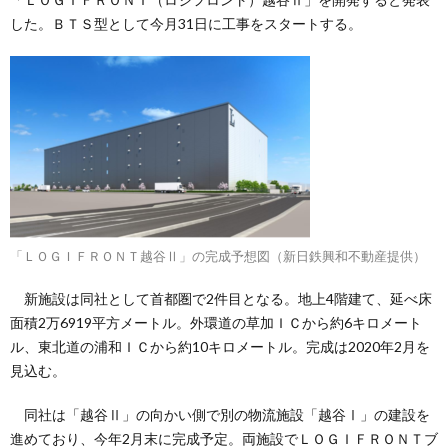
した。ＢＴＳ型として今月31日に工事をスタートする。
「ＬＯＧＩＦＲＯＮＴ越谷Ⅱ」の完成予想図（新日鉄興和不動産提供）
新施設は同社として首都圏で2件目となる。地上4階建て、延べ床
面積2万6919平方メートル。外環道の草加ＩＣから約6キロメート
ル、東北道の浦和ＩＣから約10キロメートル。完成は2020年2月を
見込む。
同社は「越谷Ⅱ」の向かい側で別の物流施設「越谷Ⅰ」の建設を
進めており、今年2月末に完成予定。両施設でＬＯＧＩＦＲＯＮＴブ