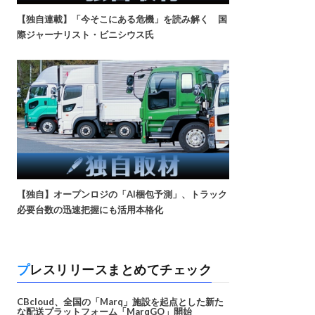
【独自連載】「今そこにある危機」を読み解く 国
際ジャーナリスト・ビニシウス氏
【独自】オープンロジの「AI梱包予測」、トラック
必要台数の迅速把握にも活用本格化
プレスリリースまとめてチェック
CBcloud、全国の「Marq」施設を起点とした新た
な配送プラットフォーム「MarqGO」開始