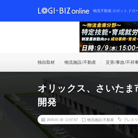
物流不動産,ロボット,ドロ
独自取材
物流施設/不動産
災害/事故/不祥
オリックス、さいたま
開発
2019.01.30 12:07:07
物流施設/不動産
プレスリ