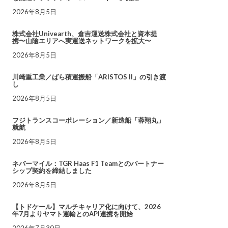
2026年8月5日
株式会社Univearth、倉吉運送株式会社と資本提
携〜山陰エリアへ実運送ネットワークを拡大〜
2026年8月5日
川崎重工業／ばら積運搬船「ARISTOS II」の引き渡
し
2026年8月5日
フジトランスコーポレーション／新造船「蓉翔丸」
就航
2026年8月5日
ネバーマイル：TGR Haas F1 Teamとのパートナー
シップ契約を締結しました
2026年8月5日
【トドケール】マルチキャリア化に向けて、2026
年7月よりヤマト運輸とのAPI連携を開始
2026年7月30日