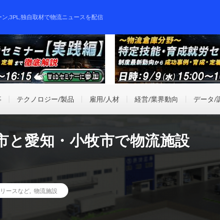
ーン,3PL,独自取材で物流ニュースを配信
事
テクノロジー/製品
雇用/人材
経営/業界動向
データ/
市と愛知・小牧市で物流施設
リースなど
,
物流施設