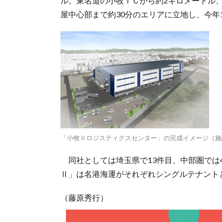
ル。東名道の小牧ＩＣから約2キロメートル
屋中心部まで約30分のエリアに立地し、今年
「小牧Ⅱロジスティクスセンター」の完成イメージ（施
同社としては埼玉県で13件目、中部圏では
Ⅱ」は名港海運がそれぞれシングルテナント
（藤原秀行）