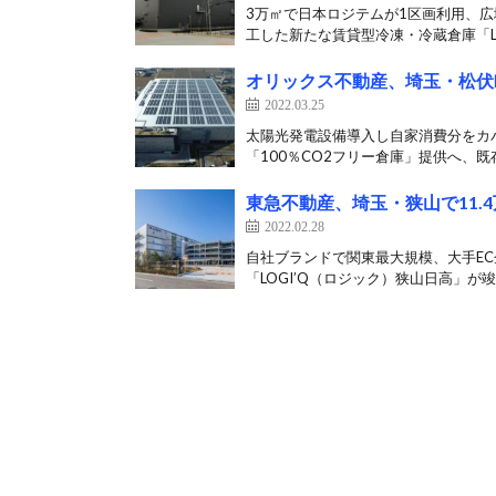
3万㎡で日本ロジテムが1区画利用、広
工した新たな賃貸型冷凍・冷蔵倉庫「LOGI
オリックス不動産、埼玉・松伏
2022.03.25
太陽光発電設備導入し自家消費分をカ
「100％CO2フリー倉庫」提供へ、既存
東急不動産、埼玉・狭山で11.
2022.02.28
自社ブランドで関東最大規模、大手EC
「LOGI’Q（ロジック）狭山日高」が竣