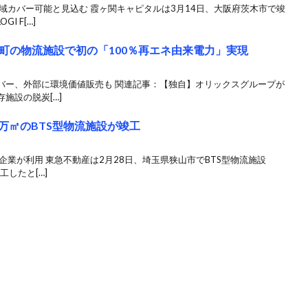
域カバー可能と見込む 霞ヶ関キャピタルは3月14日、大阪府茨木市で竣
 F[…]
町の物流施設で初の「100％再エネ由来電力」実現
バー、外部に環境価値販売も 関連記事：【独自】オリックスグループが
施設の脱炭[…]
4万㎡のBTS型物流施設が竣工
企業が利用 東急不動産は2月28日、埼玉県狭山市でBTS型物流施設
工したと[…]