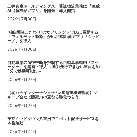
三井倉庫ホールディングス、受託物流業務に 「生成
AI出荷検品アプリ」を開発・導入開始
2026年7月30日
“独自開発こだわり”のサプリメントでD2C展開する
「ウェルモット製薬」がEC自動出荷アプリ「シッピ
ーノ」を導入
2026年7月30日
自動車船の荷役中断を抑制する自動車移動用「スケ
ーター」を開発・導入 ～自力走行できない車両を約
5分で移動可能に～
2026年7月27日
【㈱ハナインターナショナル×星清重機運輸㈱】グ
ループ会社で販売力の更なる強化ねらう
2026年7月27日
東京ミッドタウン八重洲でロボット配送サービスを
本格始動
2026年7月27日