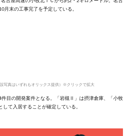
、名古屋高速の小牧北ＩＣから約2・2キロメートル。名古
10月末の工事完了を予定している。
設写真はいずれもオリックス提供）※クリックで拡大
4件目の開発案件となる。「岩槻Ⅱ」は摂津倉庫、「小牧
として入居することが確定している。