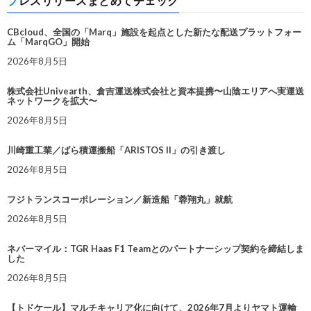
プレスリリースまとめてチェック
CBcloud、全国の「Marq」施設を起点とした新たな配送プラットフォー
ム「MarqGO」開始
2026年8月5日
株式会社Univearth、倉吉運送株式会社と資本提携〜山陰エリアへ実運送
ネットワークを拡大〜
2026年8月5日
川崎重工業／ばら積運搬船「ARISTOS II」の引き渡し
2026年8月5日
フジトランスコーポレーション／新造船「蓉翔丸」就航
2026年8月5日
ネバーマイル：TGR Haas F1 Teamとのパートナーシップ契約を締結しま
した
2026年8月5日
【トドケール】マルチキャリア化に向けて、2026年7月よりヤマト運輸