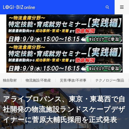
独自取材
物流施設/不動産
災害/事故/不祥事
テクノロジー/製品
アライプロバンス、東京・東葛西で自
社開発の物流施設ランドスケープデザ
イナーに菅原大輔氏採用を正式発表