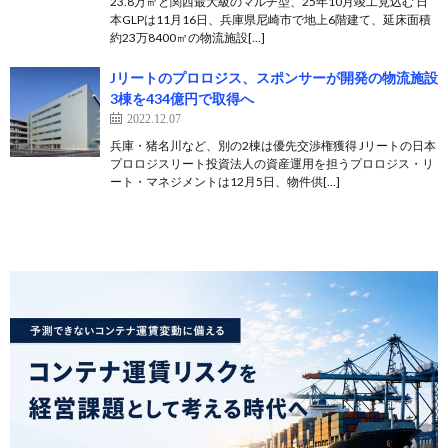
23.8万㎡と関西最大級のマルチ型、25年10月竣工見込む 日
本GLPは11月16日、兵庫県尼崎市で地上6階建て、延床面積
約23万8400㎡の物流施設[…]
Jリートのプロロジス、スポンサーが開発の物流施設
3棟を434億円で取得へ
2022.12.07
兵庫・猪名川など、別の2棟は優先交渉権獲得 Jリートの日本
プロロジスリート投資法人の資産運用を担うプロロジス・リ
ート・マネジメントは12月5日、物件供[…]