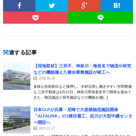
関連する記事
【現地取材】三井不、神奈川・海老名で物流や研究
などの機能備えた複合業務施設が竣工へ
2026.06.26
多様な技術創出など後押し、木材活用し働きやすい空間整備
も 三井不動産は6月25日、神奈川県海老名市で開発を進めて
きた、物流施設と研究施設などの機能を備[…]
日本GLPが兵庫・尼崎で大規模物流施設開発
「ALFALINK」の1棟目着工、佐川が大型中継センタ
ー開設へ
2023.11.17