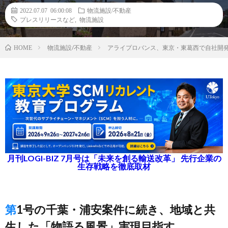
2022.07.07 06:00:08
物流施設/不動産
プレスリリースなど
,
物流施設
物流施設/不動産
アライプロバンス、東京・東葛西で自社開
HOME
月刊LOGI-BIZ 7月号は「未来を創る輸送改革」 先行企業の
生存戦略を徹底取材
第1号の千葉・浦安案件に続き、地域と共
生した「物語る風景」実現目指す