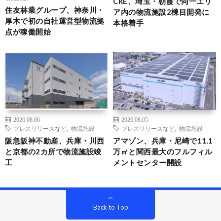
CRE、埼玉・朝霞で同一エリ
住友林業グループ、神奈川・
ア内の物流施設2棟目開発に
厚木で初の自社運営型物流拠
本格着手
点が稼働開始
2026.08.06
2026.08.05
プレスリリースなど
,
物流施設
プレスリリースなど
,
物流施設
阪急阪神不動産、兵庫・川西
アマゾン、兵庫・尼崎で11.1
と京都の2カ所で物流施設竣
万㎡と関西最大のフルフィル
工
メントセンター開設
Back to Top