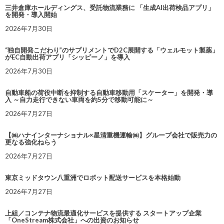
三井倉庫ホールディングス、受託物流業務に 「生成AI出荷検品アプリ」
を開発・導入開始
2026年7月30日
“独自開発こだわり”のサプリメントでD2C展開する「ウェルモット製薬」
がEC自動出荷アプリ「シッピーノ」を導入
2026年7月30日
自動車船の荷役中断を抑制する自動車移動用「スケーター」を開発・導
入 ～自力走行できない車両を約5分で移動可能に～
2026年7月27日
【㈱ハナインターナショナル×星清重機運輸㈱】グループ会社で販売力の
更なる強化ねらう
2026年7月27日
東京ミッドタウン八重洲でロボット配送サービスを本格始動
2026年7月27日
上組／コンテナ物流最適化サービスを提供する スタートアップ企業
「OneStream株式会社」への出資のお知らせ