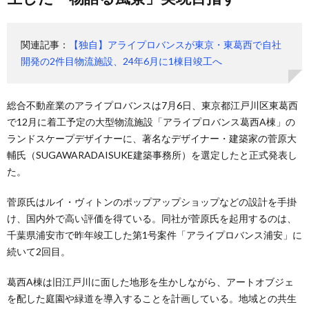
関連記事：
【独自】アライプロバンスが東京・東葛西で自社
開発の2件目物流施設、24年6月に1棟目竣工へ
総合不動産業のアライプロバンスは7月6日、東京都江戸川区東葛西
で12月に着工予定の大型物流施設「アライプロバンス葛西A棟」の
ランドスケープデザイナーに、著名なデザイナー・建築家の菅原大
輔氏（SUGAWARADAISUKE建築事務所）を選定したと正式発表し
た。
菅原氏はルイ・ヴィトンのポップアップショップなどの設計を手掛
け、国内外で高い評価を得ている。同社が菅原氏を起用するのは、
千葉県浦安市で昨年竣工した第1号案件「アライプロバンス浦安」に
続いて2回目。
葛西A棟は旧江戸川に面した地形を生かしながら、アートオブジェ
を配した庭園や緑道を導入することを計画している。地域との共生