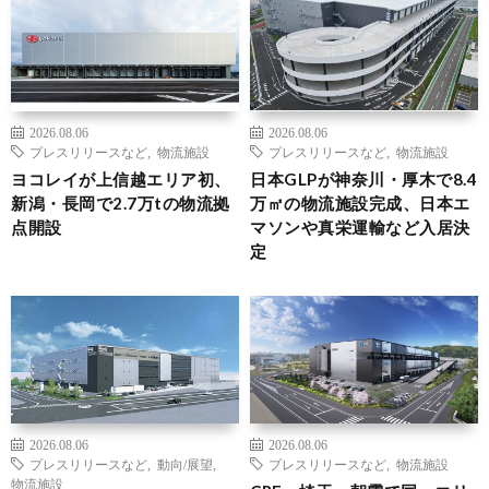
2026.08.06
2026.08.06
プレスリリースなど
,
物流施設
プレスリリースなど
,
物流施設
ヨコレイが上信越エリア初、
日本GLPが神奈川・厚木で8.4
新潟・長岡で2.7万tの物流拠
万㎡の物流施設完成、日本エ
点開設
マソンや真栄運輸など入居決
定
2026.08.06
2026.08.06
プレスリリースなど
,
動向/展望
,
プレスリリースなど
,
物流施設
物流施設