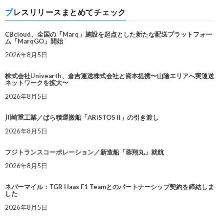
プレスリリースまとめてチェック
CBcloud、全国の「Marq」施設を起点とした新たな配送プラットフォー
ム「MarqGO」開始
2026年8月5日
株式会社Univearth、倉吉運送株式会社と資本提携〜山陰エリアへ実運送
ネットワークを拡大〜
2026年8月5日
川崎重工業／ばら積運搬船「ARISTOS II」の引き渡し
2026年8月5日
フジトランスコーポレーション／新造船「蓉翔丸」就航
2026年8月5日
ネバーマイル：TGR Haas F1 Teamとのパートナーシップ契約を締結しま
した
2026年8月5日