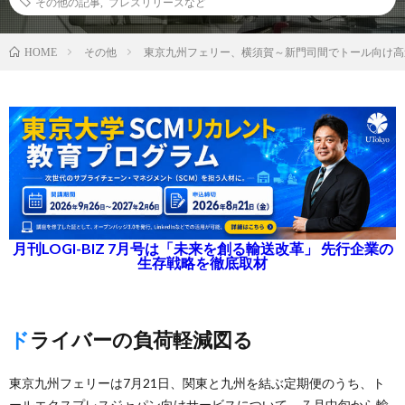
その他の記事
,
プレスリリースなど
その他
東京九州フェリー、横須賀～新門司間でトール向け高
HOME
月刊LOGI-BIZ 7月号は「未来を創る輸送改革」 先行企業の
生存戦略を徹底取材
ドライバーの負荷軽減図る
東京九州フェリーは7月21日、関東と九州を結ぶ定期便のうち、ト
ールエクスプレスジャパン向けサービスについて、７月中旬から輸