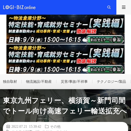
独自取材
物流施設/不動産
災害/事故/不祥事
テクノロジー/製品
東京九州フェリー、横須賀～新門司間
でトール向け高速フェリー輸送拡充へ
2022.07.21 15:39:42
その他