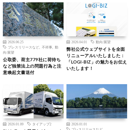
2026.06.25
2026.04.01
動向/展望
プレスリリースなど
,
不祥事
,
動
弊社公式ウェブサイトを全面
向/展望
リニューアルいたしました：
公取委、荷主779社に荷待ち
「LOGI-BIZ」の魅力をお伝え
など独禁法上の問題行為と注
いたします！
意喚起文書送付
2026.01.09
タイアップ2
2026.01.01
プレスリリースなど