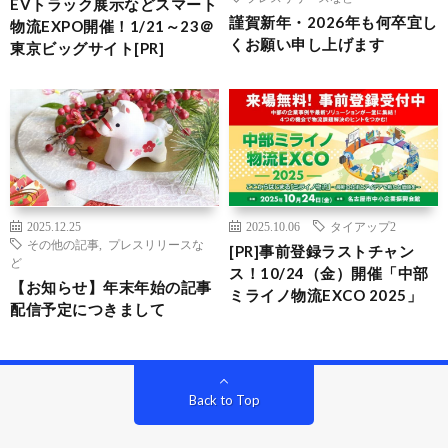
EVトラック展示などスマート
謹賀新年・2026年も何卒宜し
物流EXPO開催！1/21～23＠
くお願い申し上げます
東京ビッグサイト[PR]
2025.12.25
2025.10.06
タイアップ2
その他の記事
,
プレスリリースな
[PR]事前登録ラストチャン
ど
ス！10/24（金）開催「中部
【お知らせ】年末年始の記事
ミライノ物流EXCO 2025」
配信予定につきまして
Back to Top