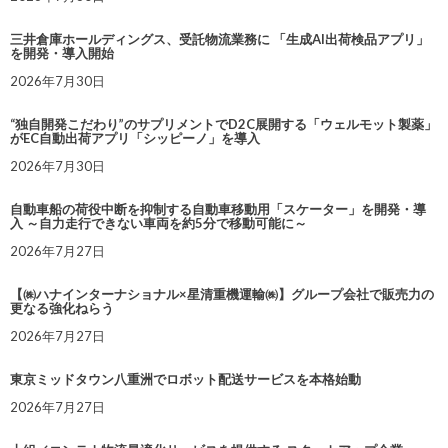
三井倉庫ホールディングス、受託物流業務に 「生成AI出荷検品アプリ」
を開発・導入開始
2026年7月30日
“独自開発こだわり”のサプリメントでD2C展開する「ウェルモット製薬」
がEC自動出荷アプリ「シッピーノ」を導入
2026年7月30日
自動車船の荷役中断を抑制する自動車移動用「スケーター」を開発・導
入 ～自力走行できない車両を約5分で移動可能に～
2026年7月27日
【㈱ハナインターナショナル×星清重機運輸㈱】グループ会社で販売力の
更なる強化ねらう
2026年7月27日
東京ミッドタウン八重洲でロボット配送サービスを本格始動
2026年7月27日