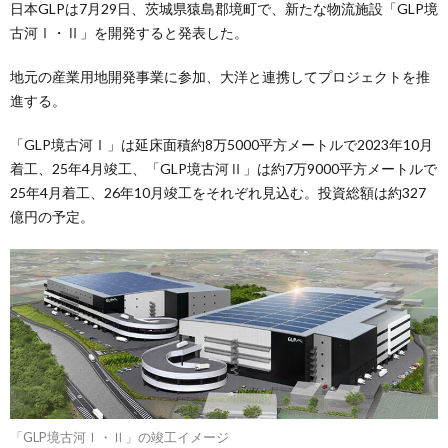
日本GLPは7月29日、茨城県猿島郡境町で、新たな物流施設「GLP境
古河Ⅰ・Ⅱ」を開発すると発表した。
地元の産業用地開発事業に参加、大洋と連携してプロジェクトを推
進する。
「GLP境古河Ⅰ」は延床面積約8万5000平方メートルで2023年10月
着工、25年4月竣工、「GLP境古河Ⅱ」は約7万9000平方メートルで
25年4月着工、26年10月竣工をそれぞれ見込む。投資総額は約327
億円の予定。
「GLP境古河Ⅰ・Ⅱ」の竣工イメージ