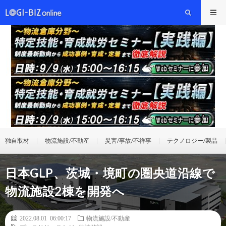
独自取材
物流施設/不動産
災害/事故/不祥事
テクノロジー/製品
日本GLP、茨城・境町の圏央道沿線で
物流施設2棟を開発へ
2022.08.01 06:00:17
物流施設/不動産