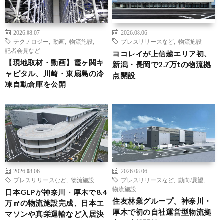
2026.08.07
2026.08.06
テクノロジー
,
動画
,
物流施設
,
プレスリリースなど
,
物流施設
記者会見など
ヨコレイが上信越エリア初、
【現地取材・動画】霞ヶ関キ
新潟・長岡で2.7万tの物流拠
ャピタル、川崎・東扇島の冷
点開設
凍自動倉庫を公開
2026.08.06
2026.08.06
プレスリリースなど
,
物流施設
プレスリリースなど
,
動向/展望
,
物流施設
日本GLPが神奈川・厚木で8.4
住友林業グループ、神奈川・
万㎡の物流施設完成、日本エ
厚木で初の自社運営型物流拠
マソンや真栄運輸など入居決