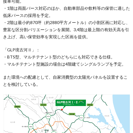
接車可能。
・1階は両面バース対応のほか、自動車部品や飲料等の保管に適した
低床バースの採用を予定。
・2階は最小約870坪（約2880平方メートル）の小割区画に対応し、
豊富な区分割バリエーションを展開。3,4階は最上階の有効天高を引
き上げ、高い保管効率を実現した区画を提供。
「GLP境古河Ⅱ」：
・BTS型、マルチテナント型のどちらにも対応できる仕様。
・マルチテナント型施設の場合は4階建てシングルランプを予定。
また環境への配慮として、自家消費型の太陽光パネルを設置するこ
とを検討している。