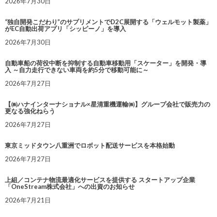
2026年7月30日
“独自開発こだわり”のサプリメントでD2C展開する「ウェルモット製薬」
がEC自動出荷アプリ「シッピーノ」を導入
2026年7月30日
自動車船の荷役中断を抑制する自動車移動用「スケーター」を開発・導
入 ～自力走行できない車両を約5分で移動可能に～
2026年7月27日
【㈱ハナインターナショナル×星清重機運輸㈱】グループ会社で販売力の
更なる強化ねらう
2026年7月27日
東京ミッドタウン八重洲でロボット配送サービスを本格始動
2026年7月27日
上組／コンテナ物流最適化サービスを提供する スタートアップ企業
「OneStream株式会社」への出資のお知らせ
2026年7月21日