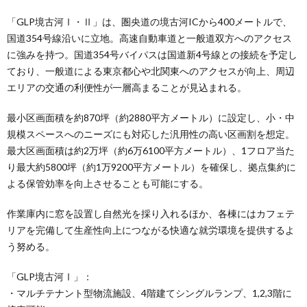
「GLP境古河Ⅰ・Ⅱ」は、圏央道の境古河ICから400メートルで、
国道354号線沿いに立地。高速自動車道と一般道双方へのアクセス
に強みを持つ。国道354号バイパスは国道新4号線との接続を予定し
ており、一般道による東京都心や北関東へのアクセスが向上、周辺
エリアの交通の利便性が一層高まることが見込まれる。
最小区画面積を約870坪（約2880平方メートル）に設定し、小・中
規模スペースへのニーズにも対応した汎用性の高い区画割を想定。
最大区画面積は約2万坪（約6万6100平方メートル）、1フロア当た
り最大約5800坪（約1万9200平方メートル）を確保し、拠点集約に
よる保管効率を向上させることも可能にする。
作業庫内に窓を設置し自然光を採り入れるほか、各棟にはカフェテ
リアを完備して生産性向上につながる快適な就労環境を提供するよ
う努める。
「GLP境古河Ⅰ」：
・マルチテナント型物流施設、4階建てシングルランプ、1,2,3階に