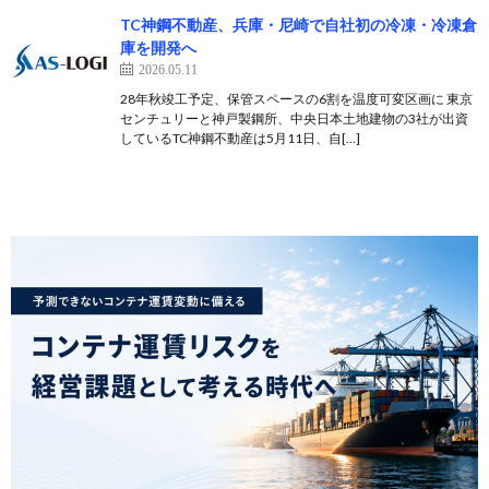
TC神鋼不動産、兵庫・尼崎で自社初の冷凍・冷凍倉
庫を開発へ
2026.05.11
28年秋竣工予定、保管スペースの6割を温度可変区画に 東京
センチュリーと神戸製鋼所、中央日本土地建物の3社が出資
しているTC神鋼不動産は5月11日、自[…]