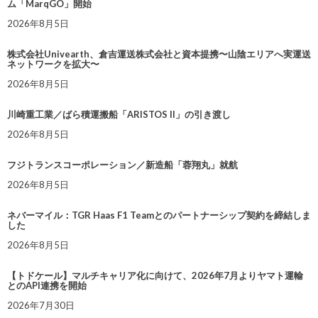
ム「MarqGO」開始
2026年8月5日
株式会社Univearth、倉吉運送株式会社と資本提携〜山陰エリアへ実運送
ネットワークを拡大〜
2026年8月5日
川崎重工業／ばら積運搬船「ARISTOS II」の引き渡し
2026年8月5日
フジトランスコーポレーション／新造船「蓉翔丸」就航
2026年8月5日
ネバーマイル：TGR Haas F1 Teamとのパートナーシップ契約を締結しま
した
2026年8月5日
【トドケール】マルチキャリア化に向けて、2026年7月よりヤマト運輸
とのAPI連携を開始
2026年7月30日