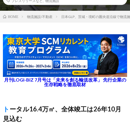
プレスリリースなど
,
物流施設
物流施設/不動産
日本GLP、茨城・境町の圏央道沿線で物流
HOME
月刊LOGI-BIZ 7月号は「未来を創る輸送改革」 先行企業の
生存戦略を徹底取材
トータル16.4万㎡、全体竣工は26年10月
見込む