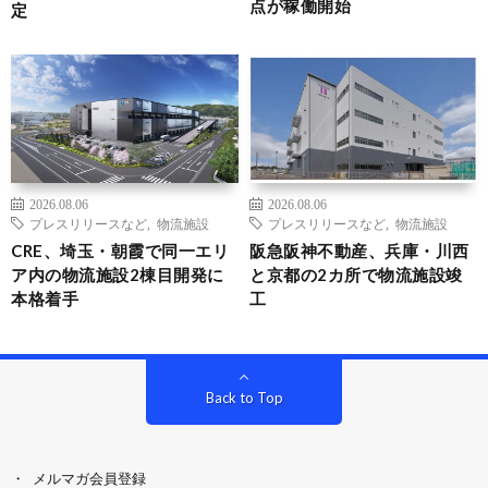
点が稼働開始
定
2026.08.06
2026.08.06
プレスリリースなど
,
物流施設
プレスリリースなど
,
物流施設
CRE、埼玉・朝霞で同一エリ
阪急阪神不動産、兵庫・川西
ア内の物流施設2棟目開発に
と京都の2カ所で物流施設竣
本格着手
工
Back to Top
メルマガ会員登録