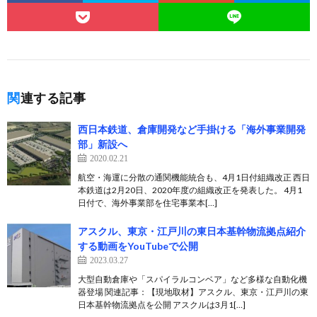
関連する記事
西日本鉄道、倉庫開発など手掛ける「海外事業開発
部」新設へ
2020.02.21
航空・海運に分散の通関機能統合も、4月1日付組織改正 西日
本鉄道は2月20日、2020年度の組織改正を発表した。 4月1
日付で、海外事業部を住宅事業本[…]
アスクル、東京・江戸川の東日本基幹物流拠点紹介
する動画をYouTubeで公開
2023.03.27
大型自動倉庫や「スパイラルコンベア」など多様な自動化機
器登場 関連記事：【現地取材】アスクル、東京・江戸川の東
日本基幹物流拠点を公開 アスクルは3月1[…]