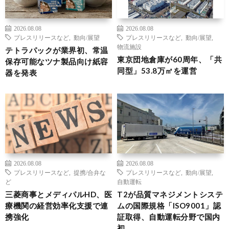
2026.08.08
2026.08.08
プレスリリースなど
,
動向/展望
プレスリリースなど
,
動向/展望
,
物流施設
テトラパックが業界初、常温
東京団地倉庫が60周年、「共
保存可能なツナ製品向け紙容
同型」53.8万㎡を運営
器を発表
2026.08.08
2026.08.08
プレスリリースなど
,
提携/合弁な
プレスリリースなど
,
動向/展望
,
ど
自動運転
三菱商事とメディパルHD、医
T2が品質マネジメントシステ
療機関の経営効率化支援で連
ムの国際規格「ISO9001」認
携強化
証取得、自動運転分野で国内
初