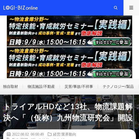
独自取材
物流施設/不動産
災害/事故/不祥事
テクノロジー/製品
トライアルHDなど13社、物流課題解
決へ「（仮称）九州物流研究会」開設
2022.08.02 06:00:49
経営/業界動向