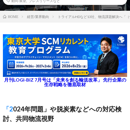
動向/展望
,
プレスリリースなど
経営/業界動向
トライアルHDなど13社、物流課題解決へ「
HOME
月刊LOGI-BIZ 7月号は「未来を創る輸送改革」 先行企業の
生存戦略を徹底取材
「2024年問題」や脱炭素などへの対応検
討、共同物流視野