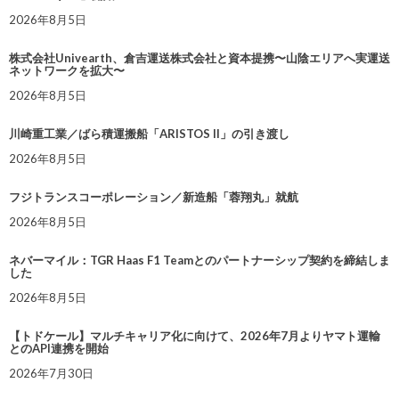
2026年8月5日
株式会社Univearth、倉吉運送株式会社と資本提携〜山陰エリアへ実運送
ネットワークを拡大〜
2026年8月5日
川崎重工業／ばら積運搬船「ARISTOS II」の引き渡し
2026年8月5日
フジトランスコーポレーション／新造船「蓉翔丸」就航
2026年8月5日
ネバーマイル：TGR Haas F1 Teamとのパートナーシップ契約を締結しま
した
2026年8月5日
【トドケール】マルチキャリア化に向けて、2026年7月よりヤマト運輸
とのAPI連携を開始
2026年7月30日