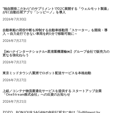
“独自開発こだわり”のサプリメントでD2C展開する「ウェルモット製薬」
がEC自動出荷アプリ「シッピーノ」を導入
2026年7月30日
自動車船の荷役中断を抑制する自動車移動用「スケーター」を開発・導
入 ～自力走行できない車両を約5分で移動可能に～
2026年7月27日
【㈱ハナインターナショナル×星清重機運輸㈱】グループ会社で販売力の
更なる強化ねらう
2026年7月27日
東京ミッドタウン八重洲でロボット配送サービスを本格始動
2026年7月27日
上組／コンテナ物流最適化サービスを提供する スタートアップ企業
「OneStream株式会社」への出資のお知らせ
2026年7月21日
ZOZO、BONJOUR SAGANの自社EC拡大に向け「Fulfillment by