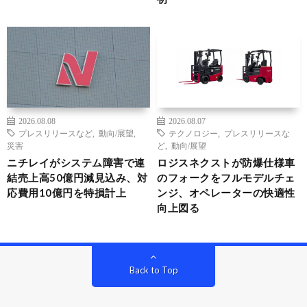
2026.08.08
2026.08.07
プレスリリースなど
,
動向/展望
,
テクノロジー
,
プレスリリースな
災害
ど
,
動向/展望
ニチレイがシステム障害で連
ロジスネクストが防爆仕様車
結売上高50億円減見込み、対
のフォークをフルモデルチェ
応費用10億円を特損計上
ンジ、オペレーターの快適性
向上図る
Back to Top