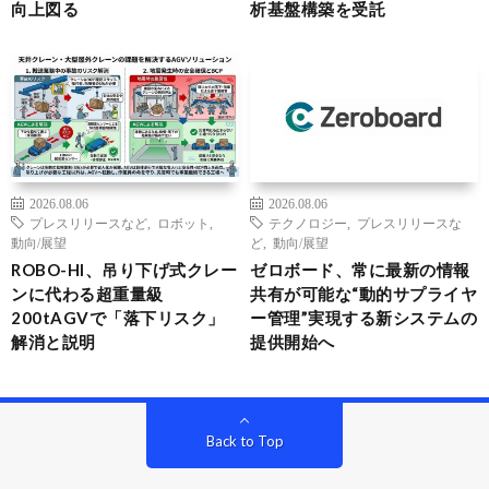
向上図る
析基盤構築を受託
2026.08.06
2026.08.06
プレスリリースなど
,
ロボット
,
テクノロジー
,
プレスリリースな
動向/展望
ど
,
動向/展望
ROBO-HI、吊り下げ式クレー
ゼロボード、常に最新の情報
ンに代わる超重量級
共有が可能な“動的サプライヤ
200tAGVで「落下リスク」
ー管理”実現する新システムの
解消と説明
提供開始へ
Back to Top