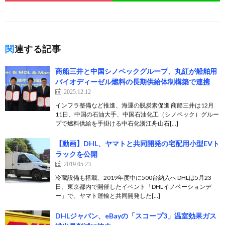
関連する記事
商船三井と中国シノペックグループ、丸紅が船舶用
バイオディーゼル燃料の長期供給体制構築で連携
2025.12.12
インフラ整備など推進、海運の脱炭素促進 商船三井は12月
11日、中国の石油大手、中国石油化工（シノペック）グルー
プで燃料供給を手掛ける中石化浙江舟山石[…]
【動画】DHL、ヤマトと共同開発の宅配用小型EVト
ラックを公開
2019.05.23
冷蔵設備も搭載、2019年度中に500台納入へ DHLは5月23
日、東京都内で開催したイベント「DHLイノベーションデ
ー」で、ヤマト運輸と共同開発した[…]
DHLジャパン、eBayの「スコープ3」温室効果ガス