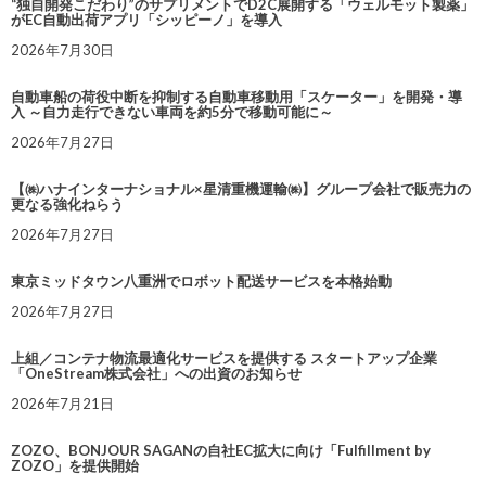
“独自開発こだわり”のサプリメントでD2C展開する「ウェルモット製薬」
がEC自動出荷アプリ「シッピーノ」を導入
2026年7月30日
自動車船の荷役中断を抑制する自動車移動用「スケーター」を開発・導
入 ～自力走行できない車両を約5分で移動可能に～
2026年7月27日
【㈱ハナインターナショナル×星清重機運輸㈱】グループ会社で販売力の
更なる強化ねらう
2026年7月27日
東京ミッドタウン八重洲でロボット配送サービスを本格始動
2026年7月27日
上組／コンテナ物流最適化サービスを提供する スタートアップ企業
「OneStream株式会社」への出資のお知らせ
2026年7月21日
ZOZO、BONJOUR SAGANの自社EC拡大に向け「Fulfillment by
ZOZO」を提供開始