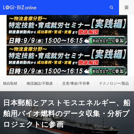
独自取材
物流施設/不動産
災害/事故/不祥事
テクノロジー/製品
日本郵船とアストモスエネルギー、船
舶用バイオ燃料のデータ収集・分析プ
ロジェクトに参画