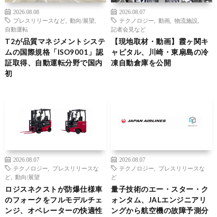
2026.08.08
2026.08.07
プレスリリースなど
,
動向/展望
,
テクノロジー
,
動画
,
物流施設
,
自動運転
記者会見など
T2が品質マネジメントシステ
【現地取材・動画】霞ヶ関キ
ムの国際規格「ISO9001」認
ャピタル、川崎・東扇島の冷
証取得、自動運転分野で国内
凍自動倉庫を公開
初
2026.08.07
2026.08.07
テクノロジー
,
プレスリリースな
テクノロジー
,
プレスリリースな
ど
,
動向/展望
ど
ロジスネクストが防爆仕様車
量子技術のエー・スター・ク
のフォークをフルモデルチェ
ォンタム、JALエンジニアリ
ンジ、オペレーターの快適性
ングから航空機の故障予測分