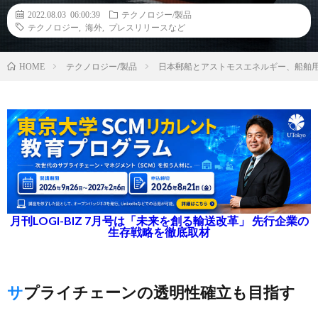
2022.08.03 06:00:39
テクノロジー/製品
テクノロジー
,
海外
,
プレスリリースなど
テクノロジー/製品
日本郵船とアストモスエネルギー、船舶
HOME
月刊LOGI-BIZ 7月号は「未来を創る輸送改革」 先行企業の
生存戦略を徹底取材
サプライチェーンの透明性確立も目指す