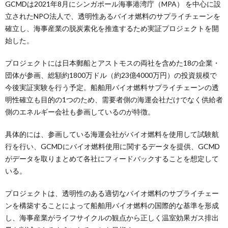
GCMDは2021年8月にシンガポール海事港湾庁（MPA） を中心に設
立されたNPO法人で、透明性あるバイオ燃料のサプライチェーンを
確立し、海事産業の脱炭素化を推進するため実証プロジェクトを開
始した。
プロジェクトには日本郵船とアストモスの両社を含めた18の企業・
団体が参画、総額約1800万ドル（約23億4000万円）の投資規模で
今後実証実験を行う予定。船舶用バイオ燃料サプライチェーンの透
明性確立も目的の1つのため、需要者側の海運会社だけでなく供給者
側のエネルギー会社も参画しているのが特徴。
具体的には、参画している海運会社がバイオ燃料を使用して試験航
行を行い、GCMDにバイオ燃料使用に関するデータを提供、GCMD
がデータを取りまとめて各社にフィードバックすることを想定して
いる。
プロジェクトは、透明性のある適切なバイオ燃料のサプライチェー
ンを構築することによって船舶用バイオ燃料の国際的な基準を形成
し、海事産業がライフサイクルの観点から正しく温室効果ガス排出