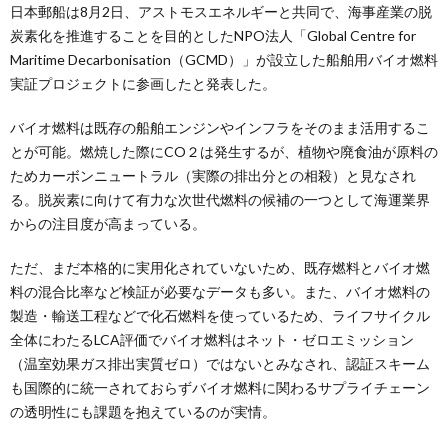
日本郵船は8月2日、アストモスエネルギーと共同で、海事産業の脱
炭素化を推進することを目的としたNPO法人「Global Centre for
Maritime Decarbonisation（GCMD）」が設立した船舶用バイオ燃料
実証プロジェクトに参画したと発表した。
バイオ燃料は既存の船舶エンジンやインフラをそのまま活用するこ
とが可能。燃焼した際にCO２は発生するが、植物や廃食油が原料の
ためカーボンニュートラル（実際の排出分との相殺）と見なされ
る。脱炭素に向けて有力な次世代燃料の候補の一つとして海運業界
からの注目度が高まっている。
ただ、まだ本格的に実用化されていないため、既存燃料とバイオ燃
料の混合比率など検証が必要なデータも多い。また、バイオ燃料の
製造・輸送工程などで化石燃料を使っているため、ライフサイクル
全体にわたるLCA評価でバイオ燃料はネット・ゼロエミッション
（温室効果ガス排出実質ゼロ）ではないとみなされ、認証スキーム
も国際的に統一されておらずバイオ燃料に関わるサプライチェーン
の透明性にも課題を抱えているのが実情。