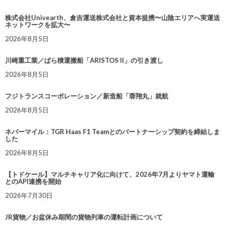
株式会社Univearth、倉吉運送株式会社と資本提携〜山陰エリアへ実運送
ネットワークを拡大〜
2026年8月5日
川崎重工業／ばら積運搬船「ARISTOS II」の引き渡し
2026年8月5日
フジトランスコーポレーション／新造船「蓉翔丸」就航
2026年8月5日
ネバーマイル：TGR Haas F1 Teamとのパートナーシップ契約を締結しま
した
2026年8月5日
【トドケール】マルチキャリア化に向けて、2026年7月よりヤマト運輸
とのAPI連携を開始
2026年7月30日
JR貨物／お盆休み期間の貨物列車の運転計画について