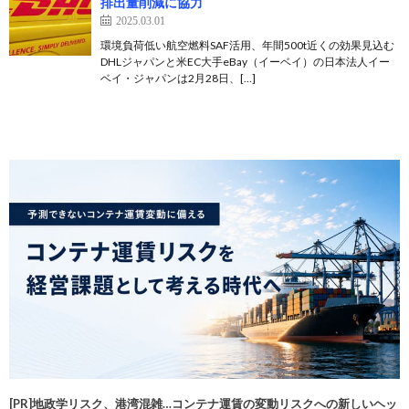
排出量削減に協力
2025.03.01
環境負荷低い航空燃料SAF活用、年間500t近くの効果見込む
DHLジャパンと米EC大手eBay（イーベイ）の日本法人イー
ベイ・ジャパンは2月28日、[…]
[PR]地政学リスク、港湾混雑…コンテナ運賃の変動リスクへの新しいヘッ